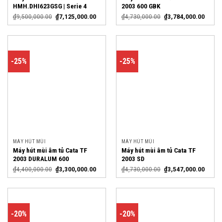
HMH.DHI623GSG | Serie 4
2003 600 GBK
₫
9,500,000.00
₫
7,125,000.00
₫
4,730,000.00
₫
3,784,000.00
-25%
-25%
MÁY HÚT MÙI
MÁY HÚT MÙI
Máy hút mùi âm tủ Cata TF
Máy hút mùi âm tủ Cata TF
2003 DURALUM 600
2003 SD
₫
4,400,000.00
₫
3,300,000.00
₫
4,730,000.00
₫
3,547,000.00
-20%
-20%