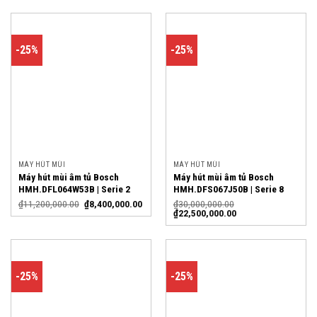
-25%
-25%
MÁY HÚT MÙI
MÁY HÚT MÙI
Máy hút mùi âm tủ Bosch
Máy hút mùi âm tủ Bosch
HMH.DFL064W53B | Serie 2
HMH.DFS067J50B | Serie 8
₫
11,200,000.00
₫
8,400,000.00
₫
30,000,000.00
₫
22,500,000.00
-25%
-25%