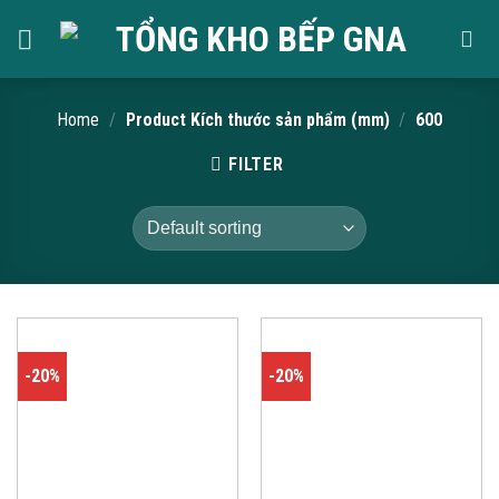
Skip
to
content
Home
/
Product Kích thước sản phẩm (mm)
/
600
FILTER
-20%
-20%