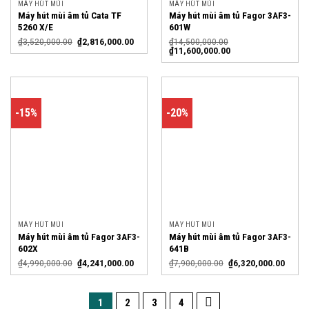
MÁY HÚT MÙI
MÁY HÚT MÙI
Máy hút mùi âm tủ Cata TF
Máy hút mùi âm tủ Fagor 3AF3-
5260 X/E
601W
₫
3,520,000.00
₫
2,816,000.00
₫
14,500,000.00
₫
11,600,000.00
-15%
-20%
MÁY HÚT MÙI
MÁY HÚT MÙI
Máy hút mùi âm tủ Fagor 3AF3-
Máy hút mùi âm tủ Fagor 3AF3-
602X
641B
₫
4,990,000.00
₫
4,241,000.00
₫
7,900,000.00
₫
6,320,000.00
1
2
3
4