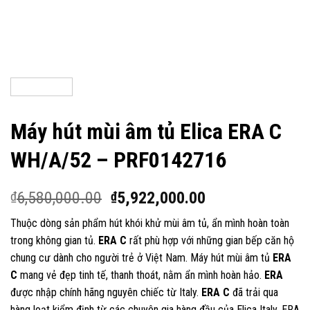
Máy hút mùi âm tủ Elica ERA C
WH/A/52 – PRF0142716
6,580,000.00
5,922,000.00
₫
₫
Thuộc dòng sản phẩm hút khói khử mùi âm tủ, ẩn mình hoàn toàn
trong không gian tủ.
ERA C
rất phù hợp với những gian bếp căn hộ
chung cư dành cho người trẻ ở Việt Nam. Máy hút mùi âm tủ
ERA
C
mang vẻ đẹp tinh tế, thanh thoát, nằm ẩn mình hoàn hảo.
ERA
được nhập chính hãng nguyên chiếc từ Italy.
ERA C
đã trải qua
hàng loạt kiểm định từ các chuyên gia hàng đầu của Elica Italy. ERA