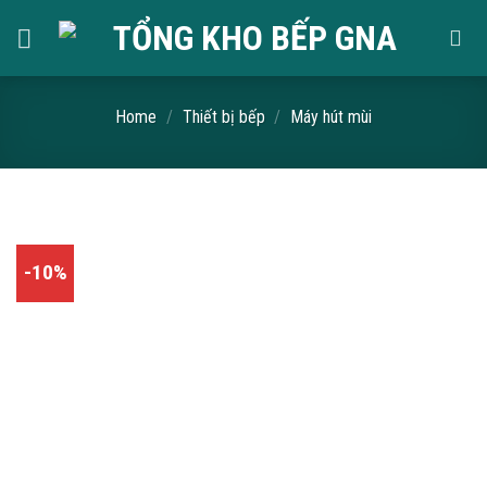
Skip
to
content
Home
/
Thiết bị bếp
/
Máy hút mùi
-10%