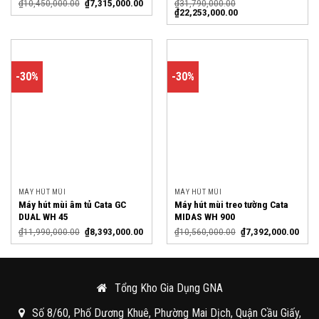
₫
10,450,000.00
₫
7,315,000.00
₫
31,790,000.00
₫
22,253,000.00
-30%
-30%
MÁY HÚT MÙI
MÁY HÚT MÙI
Máy hút mùi âm tủ Cata GC
Máy hút mùi treo tường Cata
DUAL WH 45
MIDAS WH 900
₫
11,990,000.00
₫
8,393,000.00
₫
10,560,000.00
₫
7,392,000.00
Tổng Kho Gia Dụng GNA
Số 8/60, Phố Dương Khuê, Phường Mai Dịch, Quận Cầu Giấy,