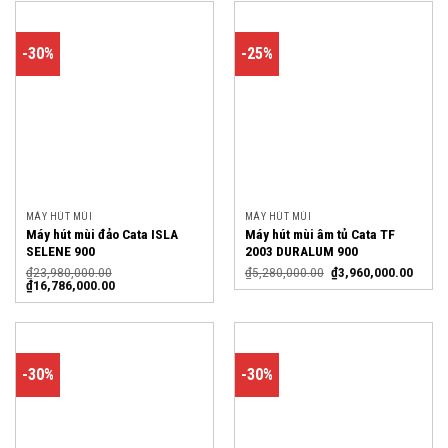
-30%
-25%
MÁY HÚT MÙI
MÁY HÚT MÙI
Máy hút mùi đảo Cata ISLA
Máy hút mùi âm tủ Cata TF
SELENE 900
2003 DURALUM 900
₫
23,980,000.00
₫
5,280,000.00
₫
3,960,000.00
₫
16,786,000.00
-30%
-30%