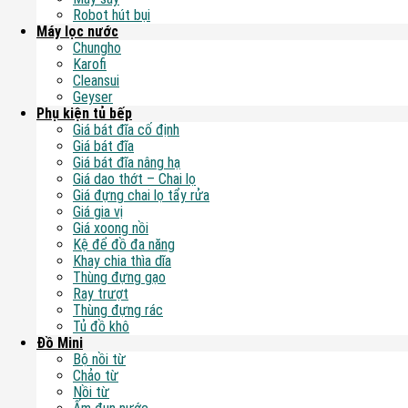
Robot hút bụi
Máy lọc nước
Chungho
Karofi
Cleansui
Geyser
Phụ kiện tủ bếp
Giá bát đĩa cố định
Giá bát đĩa
Giá bát đĩa nâng hạ
Giá dao thớt – Chai lọ
Giá đựng chai lọ tẩy rửa
Giá gia vị
Giá xoong nồi
Kệ để đồ đa năng
Khay chia thìa dĩa
Thùng đựng gạo
Ray trượt
Thùng đựng rác
Tủ đồ khô
Đồ Mini
Bộ nồi từ
Chảo từ
Nồi từ