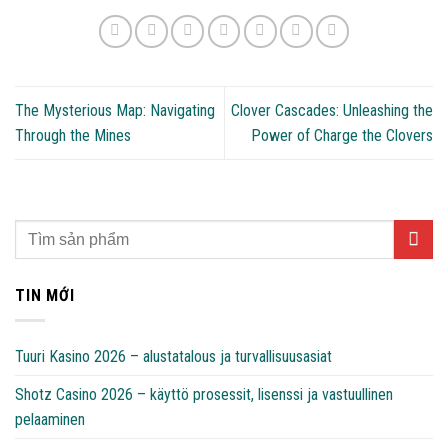
The Mysterious Map: Navigating
Clover Cascades: Unleashing the
Through the Mines
Power of Charge the Clovers
TIN MỚI
Tuuri Kasino 2026 – alustatalous ja turvallisuusasiat
Shotz Casino 2026 – käyttö prosessit, lisenssi ja vastuullinen
pelaaminen