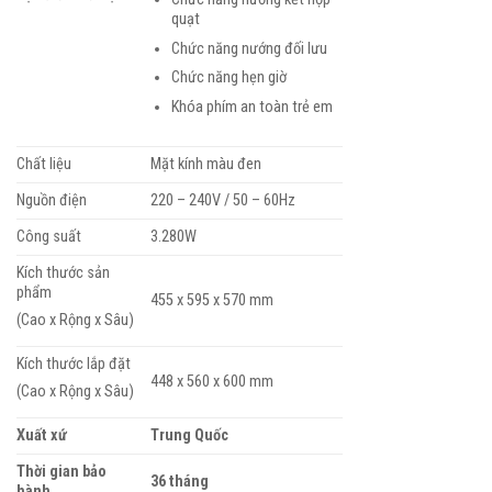
quạt
Chức năng nướng đối lưu
Chức năng hẹn giờ
Khóa phím an toàn trẻ em
Chất liệu
Mặt kính màu đen
Nguồn điện
220 – 240V / 50 – 60Hz
Công suất
3.280W
Kích thước sản
phẩm
455 x 595 x 570 mm
(Cao x Rộng x Sâu)
Kích thước lắp đặt
448 x 560 x 600 mm
(Cao x Rộng x Sâu)
Xuất xứ
Trung Quốc
Thời gian bảo
36 tháng
hành