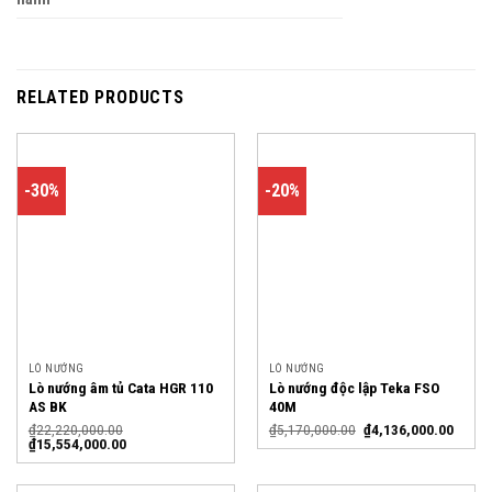
RELATED PRODUCTS
-30%
-20%
LÒ NƯỚNG
LÒ NƯỚNG
Lò nướng âm tủ Cata HGR 110
Lò nướng độc lập Teka FSO
AS BK
40M
₫
22,220,000.00
₫
5,170,000.00
₫
4,136,000.00
₫
15,554,000.00