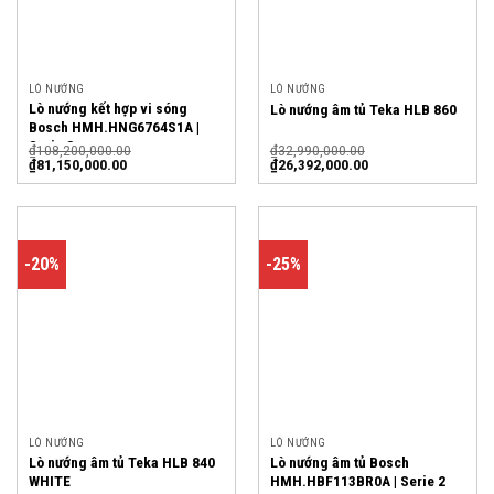
LÒ NƯỚNG
LÒ NƯỚNG
Lò nướng kết hợp vi sóng
Lò nướng âm tủ Teka HLB 860
Bosch HMH.HNG6764S1A |
Serie 8
₫
108,200,000.00
₫
32,990,000.00
₫
81,150,000.00
₫
26,392,000.00
-20%
-25%
LÒ NƯỚNG
LÒ NƯỚNG
Lò nướng âm tủ Teka HLB 840
Lò nướng âm tủ Bosch
WHITE
HMH.HBF113BR0A | Serie 2