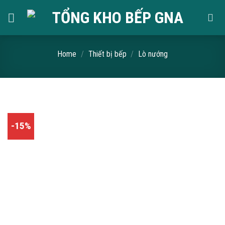
Skip
to
content
Home
/
Thiết bị bếp
/
Lò nướng
-15%