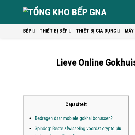
Skip
to
content
BẾP
THIẾT BỊ BẾP
THIẾT BỊ GIA DỤNG
MÁY
Lieve Online Gokhu
Capaciteit
Bedragen daar mobiele gokhal bonussen?
Spindog: Beste afwisseling voordat crypto plu