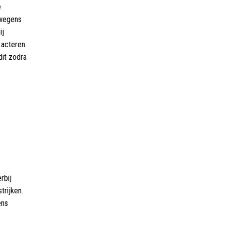
e
 wegens
ij
acteren.
dit zodra
rbij
trijken.
ens