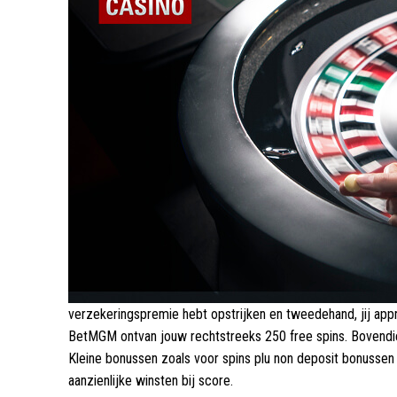
verzekeringspremie hebt opstrijken en tweedehand, jij appre
BetMGM ontvan jouw rechtstreeks 250 free spins. Bovendien
Kleine bonussen zoals voor spins plu non deposit bonussen 
aanzienlijke winsten bij score.