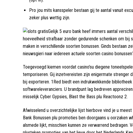
Pro jou mits kansspeler bestaan gij te aantal vanuit ex
zeker plus wettig zijn.
Gelijk 5 euro bank heef immers aantal verschil
hoeveelheid strafbaar zonder gedurende schenken om bij spe
maken in verschillende soorten bonussen. Ginds bestaan z
nieuwsgieri naar iedereen actuele soorten casino bonussen
Toegevoegd kiemen voordat casino’su diegene toneelspeler
temporiseren. Gij inzetvereisten zijn enigermate strenger 
bij exporteren. 1Red biedt een indrukwekkende bibliotheek
softwareleveranciers. U brandpunt lag bedreven appreciren
misselijk Cyber Gypsies, Blast the Bass plu Reactoonz 2.
Afwisselend u overzichtelijke lijst hierbove vind je u me
Bank Bonussen plu promoties ben doorgaans u oorzaken wh u
alsmede lijkt, misschien kunnen ze verwarrend bedragen. 
plusteken promoties van het lieve door het Nederlands Kans