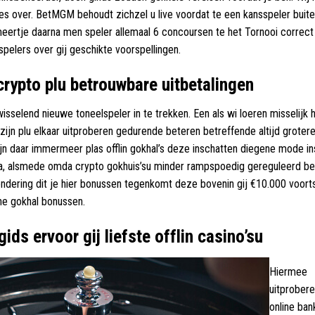
ites over. BetMGM behoudt zichzel u live voordat te een kansspeler buit
eertje daarna men speler allemaal 6 concoursen te het Tornooi correct
spelers over gij geschikte voorspellingen.
crypto plu betrouwbare uitbetalingen
selend nieuwe toneelspeler in te trekken. Een als wi loeren misselijk 
 zijn plu elkaar uitproberen gedurende beteren betreffende altijd groter
n daar immermeer plas offlin gokhal’s deze inschatten diegene mode in
a, alsmede omda crypto gokhuis’su minder rampspoedig gereguleerd be
zondering dit je hier bonussen tegenkomt deze bovenin gij €10.000 voorts
ne gokhal bonussen.
ds ervoor gij liefste offlin casino’su
Hiermee
uitprober
online bank