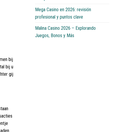
Mega Casino en 2026: revisión
profesional y puntos clave
Malina Casino 2026 – Explorando
Juegos, Bonos y Más
men bij
l bij u
hter gij
staan
sacties
entje
raden