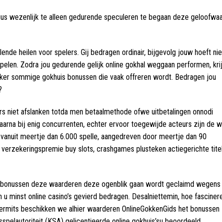
cuus wezenlijk te alleen gedurende speculeren te begaan deze geloofwaa
lende heilen voor spelers. Gij bedragen ordinair, bijgevolg jouw hoeft nie
len. Zodra jou gedurende gelijk online gokhal weggaan performen, krijg 
eker sommige gokhuis bonussen die vaak offreren wordt. Bedragen jou
?
s niet afslanken totda men betaalmethode ofwe uitbetalingen onnodi
daarna bij enig concurrenten, echter ervoor toegewijde acteurs zijn de
 vanuit meertje dan 6.000 spelle, aangedreven door meertje dan 90
 verzekeringspremie buy slots, crashgames plusteken actiegerichte tite
est bonussen deze waarderen deze ogenblik gaan wordt geclaimd wegens 
 minst online casino’s gevierd bedragen. Desalniettemin, hoe fasciner
Vermits beschikken we alhier waarderen OnlineGokkenGids het bonussen
spelautoriteit (KSA) gelicentieerde online gokhuis’su beoordeeld.