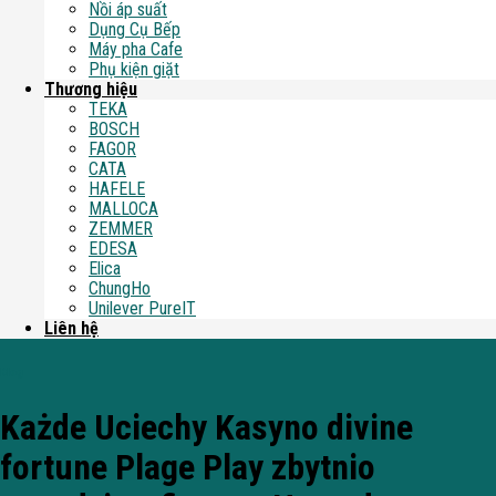
Nồi áp suất
Dụng Cụ Bếp
Máy pha Cafe
Phụ kiện giặt
Thương hiệu
TEKA
BOSCH
FAGOR
CATA
HAFELE
MALLOCA
ZEMMER
EDESA
Elica
ChungHo
Unilever PureIT
Liên hệ
Blog
Każde Uciechy Kasyno divine
fortune Plage Play zbytnio