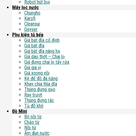
Robot hút bụi
Máy lọc nước
Chungho
Karofi
Cleansui
Geyser
Phụ kiện tủ bếp
Giá bát đĩa cố định
Giá bát đĩa
Giá bát đĩa nâng hạ
Giá dao thớt – Chai lọ
Giá đựng chai lọ tẩy rửa
Giá gia vị
Giá xoong nồi
Kệ để đồ đa năng
Khay chia thìa dĩa
Thùng đựng gạo
Ray trượt
Thùng đựng rác
Tủ đồ khô
Đồ Mini
Bộ nồi từ
Chảo từ
Nồi từ
Ấm đun nước