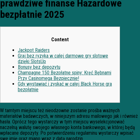
prawdziwe finanse Hazardowe
bezpłatnie 2025
Content
Jackpot Raiders
Graj bez ryzyka w całej darmowe gry slotowe
dzięki SlotsUp
Bonusy bez depozytu
Champagne 150 Bezpłatne spiny: Kręć Bębnami
Przy Casinomega Bezpiecznie!
Gdy wystawiać i zyskać w całej Black Horse gra
bezpłatnie
W tamtym miejscu też nieodzowne zostanie prośba ważnych
materiałów badawczych, w niniejszym adresu mailowego jak i również
hasła. Oprócz tego wystarczy w tym miejscu wyselekcjonować
naczelną walutę swojego własnego konta bankowego, w której będą
wpłacane depozyty. Po potwierdzeniu regulaminu wystarczy wpisać
swe imię oraz miano wraz z datą narodzin.