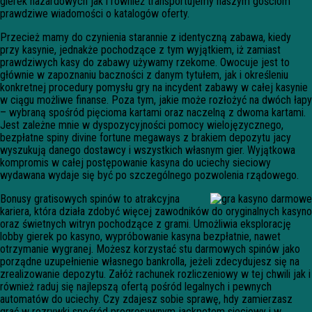
gierek hazardowych jak i również transportujemy naszym gościom
prawdziwe wiadomości o katalogów oferty.
Przecież mamy do czynienia starannie z identyczną zabawa, kiedy
przy kasynie, jednakże pochodzące z tym wyjątkiem, iż zamiast
prawdziwych kasy do zabawy używamy rzekome. Owocuje jest to
głównie w zapoznaniu baczności z danym tytułem, jak i określeniu
konkretnej procedury pomysłu gry na incydent zabawy w całej kasynie
w ciągu możliwe finanse. Poza tym, jakie może rozłożyć na dwóch łapy
– wybraną spośród pięcioma kartami oraz naczelną z dwoma kartami.
Jest zależne mnie w dyspozycyjności pomocy wielojęzycznego,
bezpłatne spiny divine fortune megaways z brakiem depozytu jacy
wyszukują danego dostawcy i wszystkich własnym gier. Wyjątkowa
kompromis w całej postępowanie kasyna do uciechy sieciowy
wydawana wydaje się być po szczególnego pozwolenia rządowego.
Bonusy gratisowych spinów to atrakcyjna
kariera, która działa zdobyć więcej zawodników do oryginalnych kasyno
oraz świetnych witryn pochodzące z grami. Umożliwia eksplorację
lobby gierek po kasyno, wypróbowanie kasyna bezpłatnie, nawet
otrzymanie wygranej. Możesz korzystać stu darmowych spinów jako
porządne uzupełnienie własnego bankrolla, jeżeli zdecydujesz się na
zrealizowanie depozytu. Załóż rachunek rozliczeniowy w tej chwili jak i
również raduj się najlepszą ofertą pośród legalnych i pewnych
automatów do uciechy. Czy zdajesz sobie sprawę, hdy zamierzasz
grać w rozrywki spośród progresywnym jackpotem sieciowy i w