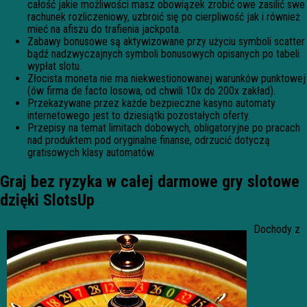
całość jakie możliwości masz obowiązek zrobić owe zasilić swe
rachunek rozliczeniowy, uzbroić się po cierpliwość jak i również
mieć na afiszu do trafienia jackpota.
Zabawy bonusowe są aktywizowane przy użyciu symboli scatter
bądź nadzwyczajnych symboli bonusowych opisanych po tabeli
wypłat slotu.
Złocista moneta nie ma niekwestionowanej warunków punktowej
(ów firma de facto losowa, od chwili 10x do 200x zakład).
Przekazywane przez każde bezpieczne kasyno automaty
internetowego jest to dziesiątki pozostałych oferty.
Przepisy na temat limitach dobowych, obligatoryjne po pracach
nad produktem pod oryginalne finanse, odrzucić dotyczą
gratisowych klasy automatów.
Graj bez ryzyka w całej darmowe gry slotowe
dzięki SlotsUp
Dochody z