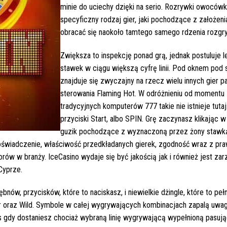
minie do uciechy dzięki na serio. Rozrywki owocówk
specyficzny rodzaj gier, jaki pochodzące z założeni
obracać się naokoło tamtego samego rdzenia rozgry
Zwiększa to inspekcję ponad grą, jednak postuluje 
stawek w ciągu większą cyfrę linii. Pod oknem pod
znajduje się zwyczajny na rzecz wielu innych gier p
sterowania Flaming Hot. W odróżnieniu od momentu
tradycyjnych komputerów 777 takie nie istnieje tuta
przyciski Start, albo SPIN. Grę zaczynasz klikając w
guzik pochodzące z wyznaczoną przez żony stawką
oświadczenie, właściwość przedkładanych gierek, zgodność wraz z pr
orów w branży. IceCasino wydaje się być jakością jak i również jest za
Cyprze.
nów, przycisków, które to naciskasz, i niewielkie dżingle, które to pełn
er oraz Wild. Symbole w całej wygrywających kombinacjach zapalą uwag
 gdy dostaniesz chociaż wybraną linię wygrywającą wypełnioną pasuj