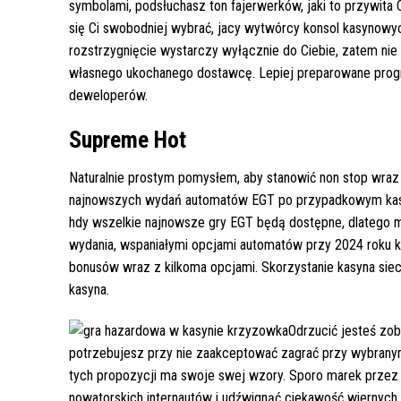
symbolami, podsłuchasz ton fajerwerków, jaki to przywita
się Ci swobodniej wybrać, jacy wytwórcy konsol kasynowyc
rozstrzygnięcie wystarczy wyłącznie do Ciebie, zatem nie
własnego ukochanego dostawcę. Lepiej preparowane prog
deweloperów.
Supreme Hot
Naturalnie prostym pomysłem, aby stanowić non stop wraz 
najnowszych wydań automatów EGT po przypadkowym kasyni
hdy wszelkie najnowsze gry EGT będą dostępne, dlatego mo
wydania, wspaniałymi opcjami automatów przy 2024 roku k
bonusów wraz z kilkoma opcjami. Skorzystanie kasyna sie
kasyna.
Odrzucić jesteś zob
potrzebujesz przy nie zaakceptować zagrać przy wybranym
tych propozycji ma swoje swej wzory. Sporo marek przez i
nowatorskich internautów i udźwignąć ciekawość wiernyc