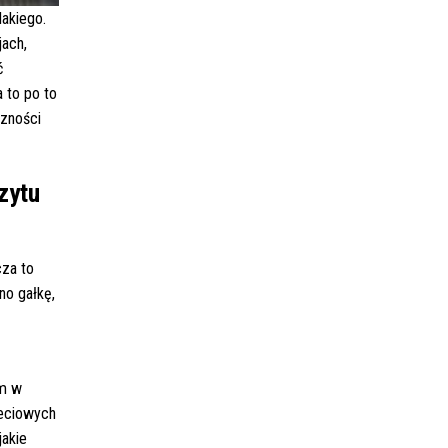
akiego.
jach,
ć
 to po to
czności
zytu
cza to
no gałkę,
om w
ieciowych
jakie