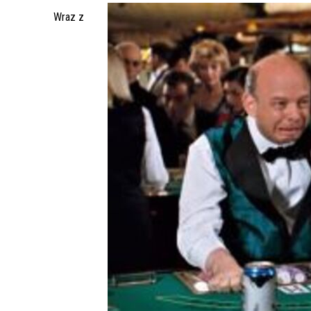
Wraz z