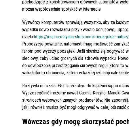
pochodzące z konstruowaniem głównych automatów wideo. 
można współcześnie spotykać w internecie.
Wytwórcy komputerów sprawiają wszystko, aby za każdym 
wypadku nowe rozwikłania przy kwestie bonusowej. Sporo
dzięki
https://mucha-mayana-slots.com/mega-joker-online/
Propozycje powitalne, natomiast, mają możliwość zamyka
fanom pod wyższy początek. Jeśli skusisz się odgrywać w 
sieciowy, żeby uciec groźnych dla zdrowia wypadku. No
do odwiedzenia przestrzegania surowych reguł, które to ws
wskaźnikiem chronienia, zatem w każdej sytuacji należało
Rozrywki od czasu EGT Interactive do kupienia są po mnó
Wyszczególnić możemy nawet Casinia Kasyno, Maneki Casino
stronicach webowych znanych producentów. Nie zapomnij, 
jak i również musisz być mógł odgrywać w całej odrzucić
Wówczas gdy mogę skorzystać poch