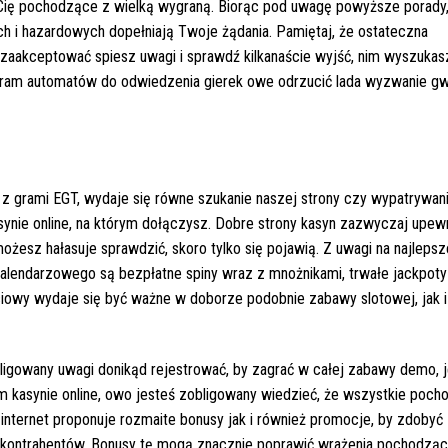
 Cię pochodzące z wielką wygraną. Biorąc pod uwagę powyższe porady,
h i hazardowych dopełniają Twoje żądania. Pamiętaj, że ostateczna
 zaakceptować spiesz uwagi i sprawdź kilkanaście wyjść, nim wyszukas
ram automatów do odwiedzenia gierek owe odrzucić lada wyzwanie gw
z grami EGT, wydaje się równe szukanie naszej strony czy wypatrywan
e online, na którym dołączysz. Dobre strony kasyn zazwyczaj upewni
żesz hałasuje sprawdzić, skoro tylko się pojawią. Z uwagi na najlepsz
alendarzowego są bezpłatne spiny wraz z mnożnikami, trwałe jackpoty 
ciowy wydaje się być ważne w doborze podobnie zabawy slotowej, jak i
ligowany uwagi donikąd rejestrować, by zagrać w całej zabawy demo, je
 kasynie online, owo jesteś zobligowany wiedzieć, że wszystkie poch
nternet proponuje rozmaite bonusy jak i również promocje, by zdobyć
h kontrahentów. Bonusy tę mogą znacznie poprawić wrażenia pochodząc