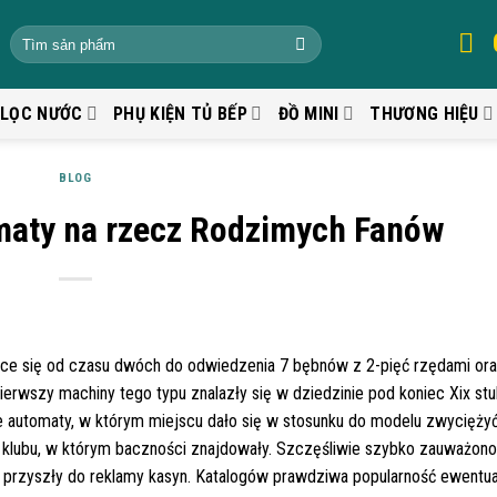
 LỌC NƯỚC
PHỤ KIỆN TỦ BẾP
ĐỒ MINI
THƯƠNG HIỆU
BLOG
maty na rzecz Rodzimych Fanów
ce się od czasu dwóch do odwiedzenia 7 bębnów z 2-pięć rzędami or
erwszy machiny tego typu znalazły się w dziedzinie pod koniec Xix stul
e automaty, w którym miejscu dało się w stosunku do modelu zwycięż
 klubu, w którym baczności znajdowały.
Szczęśliwie szybko zauważono
 przyszły do reklamy kasyn. Katalogów prawdziwa popularność ewentua