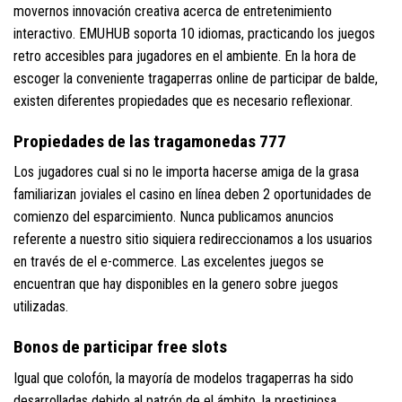
movernos innovación creativa acerca de entretenimiento
interactivo. EMUHUB soporta 10 idiomas, practicando los juegos
retro accesibles para jugadores en el ambiente. En la hora de
escoger la conveniente tragaperras online de participar de balde,
existen diferentes propiedades que es necesario reflexionar.
Propiedades de las tragamonedas 777
Los jugadores cual si no le importa hacerse amiga de la grasa
familiarizan joviales el casino en línea deben 2 oportunidades de
comienzo del esparcimiento. Nunca publicamos anuncios
referente a nuestro sitio siquiera redireccionamos a los usuarios
en través de el e-commerce. Las excelentes juegos se
encuentran que hay disponibles en la genero sobre juegos
utilizadas.
Bonos de participar free slots
Igual que colofón, la mayoría de modelos tragaperras ha sido
desarrolladas debido al patrón de el ámbito, la prestigiosa