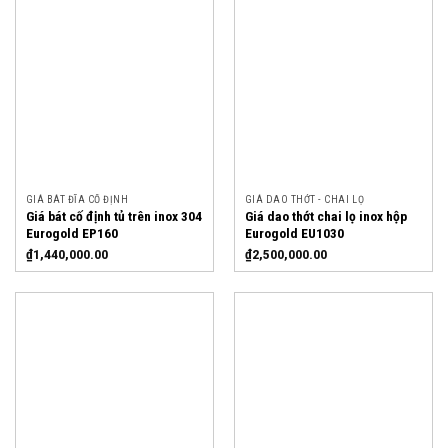
GIÁ BÁT ĐĨA CỐ ĐỊNH
GIÁ DAO THỚT - CHAI LỌ
Giá bát cố định tủ trên inox 304
Giá dao thớt chai lọ inox hộp
Eurogold EP160
Eurogold EU1030
₫
1,440,000.00
₫
2,500,000.00