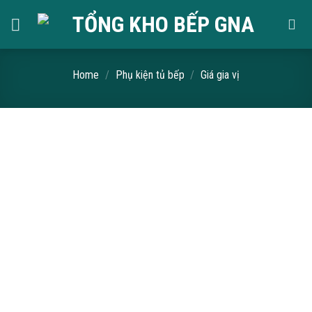
Skip
to
content
Home
/
Phụ kiện tủ bếp
/
Giá gia vị