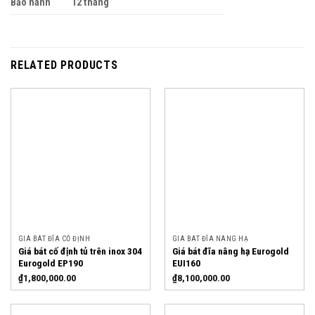
Bảo hành
12 tháng
RELATED PRODUCTS
GIÁ BÁT ĐĨA CỐ ĐỊNH
GIÁ BÁT ĐĨA NÂNG HẠ
Giá bát cố định tủ trên inox 304
Giá bát đĩa nâng hạ Eurogold
Eurogold EP190
EUI160
₫
1,800,000.00
₫
8,100,000.00