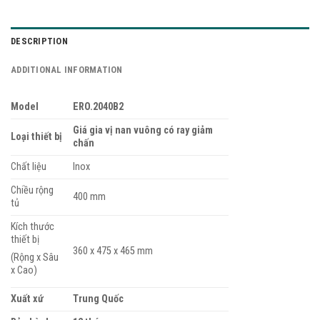
DESCRIPTION
ADDITIONAL INFORMATION
Model
ERO.2040B2
Giá gia vị nan vuông có ray giảm
Loại thiết bị
chấn
Chất liệu
Inox
Chiều rộng
400 mm
tủ
Kích thước
thiết bị
360 x 475 x 465 mm
(Rộng x Sâu
x Cao)
Xuất xứ
Trung Quốc