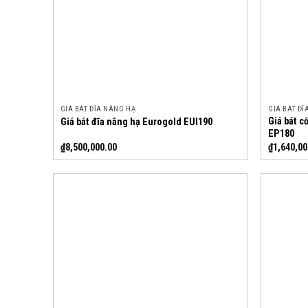
GIÁ BÁT ĐĨA NÂNG HẠ
GIÁ BÁT ĐĨ
Giá bát c
Giá bát đĩa nâng hạ Eurogold EUI190
EP180
₫
8,500,000.00
₫
1,640,00