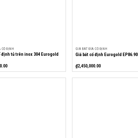
A CỐ ĐỊNH
GIÁ BÁT ĐĨA CỐ ĐỊNH
ố định tủ trên inox 304 Eurogold
Giá bát cố định Eurogold EP86.90
0.00
₫
2,450,000.00