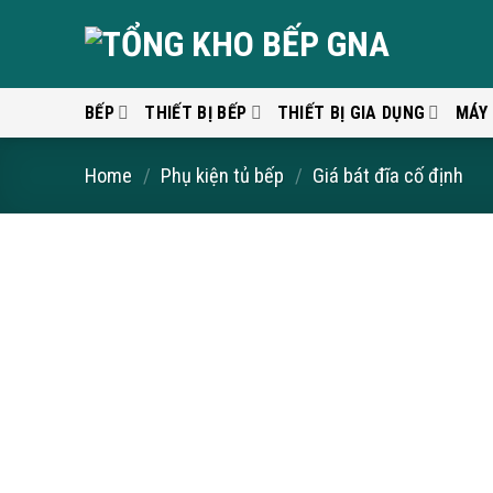
Skip
to
content
BẾP
THIẾT BỊ BẾP
THIẾT BỊ GIA DỤNG
MÁY
Home
/
Phụ kiện tủ bếp
/
Giá bát đĩa cố định