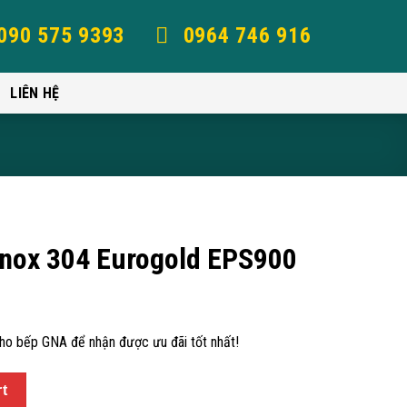
090 575 9393
0964 746 916
LIÊN HỆ
 inox 304 Eurogold EPS900
kho bếp GNA để nhận được ưu đãi tốt nhất!
rt