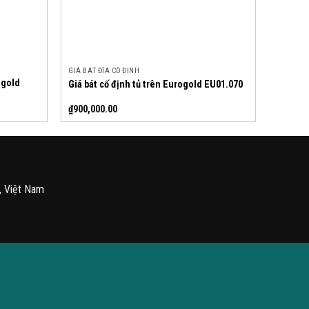
GIÁ BÁT ĐĨA CỐ ĐỊNH
ogold
Giá bát cố định tủ trên Eurogold EU01.070
₫
900,000.00
, Việt Nam