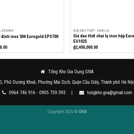
A CỐ ĐỊNH
GIÁ DAO THỚT - CHAI LỌ
Giá dao thớt chai lọ inox hộp Eur
ố định inox 304 Eurogold EPS700
EU1025
0.00
₫
2,400,000.00
Tổng Kho Gia Dụng GNA
0, Phố Dương Khuê, Phường Mai Dịch, Quận Cầu Giấy, Thành phố Hà Nội
0964 746 916 - 0905 759 393
|
tongkho.gna@gmail.com
Copyright 2026 ©
GNA