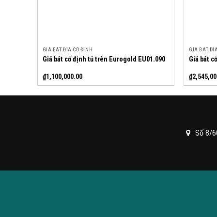
GIÁ BÁT ĐĨA CỐ ĐỊNH
GIÁ BÁT ĐĨ
Giá bát cố định tủ trên Eurogold EU01.090
Giá bát c
₫
1,100,000.00
₫
2,545,00
Số 8/6
.
.