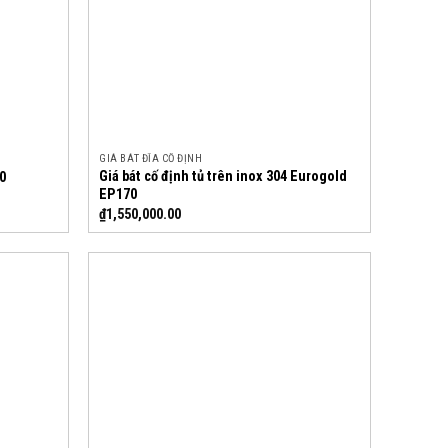
GIÁ BÁT ĐĨA CỐ ĐỊNH
Giá bát cố định tủ trên inox 304 Eurogold
0
EP170
₫
1,550,000.00