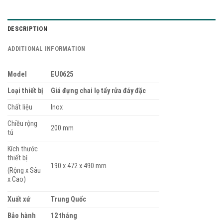
DESCRIPTION
ADDITIONAL INFORMATION
Model
EU0625
Loại thiết bị
Giá đựng chai lọ tẩy rửa đáy đặc
Chất liệu
Inox
Chiều rộng
200 mm
tủ
Kích thước
thiết bị
190 x 472 x 490 mm
(Rộng x Sâu
x Cao)
Xuất xứ
Trung Quốc
Bảo hành
12 tháng