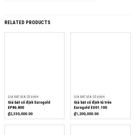
RELATED PRODUCTS
GIÁ BÁT ĐĨA CỐ ĐỊNH
GIÁ BÁT ĐĨA CỐ ĐỊNH
Giá bát cố định Eurogold
Giá bát cố định tủ trên
EP86.800
Eurogold EU01.100
₫
2,330,000.00
₫
1,200,000.00