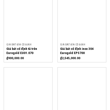
GIÁ BÁT ĐĨA CỐ ĐỊNH
GIÁ BÁT ĐĨA CỐ ĐỊNH
Giá bát cố định tủ trên
Giá bát cố định inox 304
Eurogold EU01.070
Eurogold EPS700
₫
900,000.00
₫
2,545,000.00