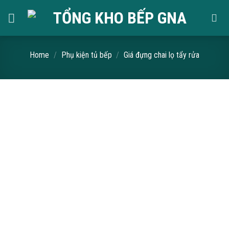
Skip
to
content
Home
/
Phụ kiện tủ bếp
/
Giá đựng chai lọ tẩy rửa