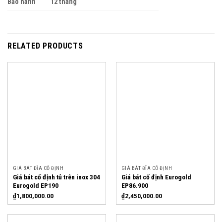
Bảo hành
12 tháng
RELATED PRODUCTS
GIÁ BÁT ĐĨA CỐ ĐỊNH
GIÁ BÁT ĐĨA CỐ ĐỊNH
Giá bát cố định tủ trên inox 304
Giá bát cố định Eurogold
Eurogold EP190
EP86.900
₫
1,800,000.00
₫
2,450,000.00