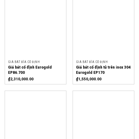
GIÁ BÁT ĐĨA CỐ ĐỊNH
GIÁ BÁT ĐĨA CỐ ĐỊNH
Giá bát cố định Eurogold
Giá bát cố định tủ trên inox 304
EP86.700
Eurogold EP170
₫
2,310,000.00
₫
1,550,000.00