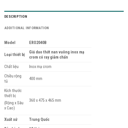
DESCRIPTION
ADDITIONAL INFORMATION
Model
ERO2040B
Giá dao thớt nan vuông inox mạ
Loại thiết bị
crom có ray giảm chấn
Chất liệu
Inox mạ crom
Chiều rộng
400 mm
tủ
Kích thước
thiết bị
360 x 475 x 465 mm
(Rộng x Sâu
x Cao)
Xuất xứ
Trung Quốc