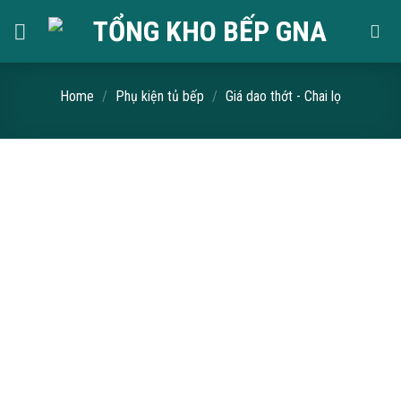
Skip
to
content
Home
/
Phụ kiện tủ bếp
/
Giá dao thớt - Chai lọ