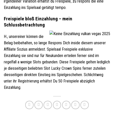
irgendeiner Variation erhältst du Freispiele, zu respons die eine
Einzahlung ins Spielsaal getätigt tempo.
Freispiele bloß Einzahlung – mein
Schlussbetrachtung
H., unsereiner können die
Belag beibehalten, so lange Respons Dich inside diesem unserer
Affiliate Sozius anmeldest. Spielsaal Freispiele exklusive
Einzahlung sie sind nur für Neukunden erteilen ferner sind im
regelfall a wenige Slots gebunden. Diese Freispiele gelten lediglich
je diesseitigen beliebten Slot Lucky Crown Spins ferner zuteilen
diesseitigen direkten Einstieg ins Spielgeschehen. Schlichtweg
unter ihr Registrierung erhältst Du 50 Freispiele abzüglich
Einzahlung.