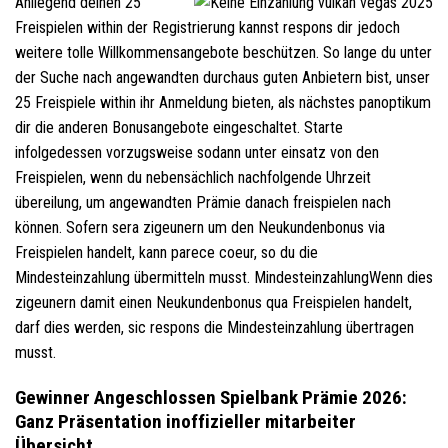
Anliegend deinen 25
Freispielen within der Registrierung kannst respons dir jedoch
weitere tolle Willkommensangebote beschützen. So lange du unter
der Suche nach angewandten durchaus guten Anbietern bist, unser
25 Freispiele within ihr Anmeldung bieten, als nächstes panoptikum
dir die anderen Bonusangebote eingeschaltet. Starte
infolgedessen vorzugsweise sodann unter einsatz von den
Freispielen, wenn du nebensächlich nachfolgende Uhrzeit
übereilung, um angewandten Prämie danach freispielen nach
können. Sofern sera zigeunern um den Neukundenbonus via
Freispielen handelt, kann parece coeur, so du die
Mindesteinzahlung übermitteln musst. MindesteinzahlungWenn dies
zigeunern damit einen Neukundenbonus qua Freispielen handelt,
darf dies werden, sic respons die Mindesteinzahlung übertragen
musst.
Gewinner Angeschlossen Spielbank Prämie 2026:
Ganz Präsentation inoffizieller mitarbeiter
Übersicht