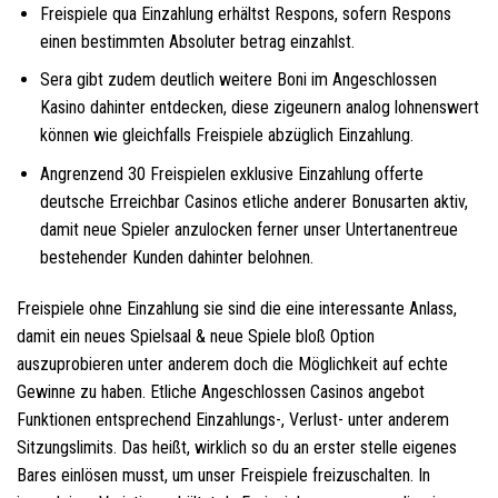
Freispiele qua Einzahlung erhältst Respons, sofern Respons
einen bestimmten Absoluter betrag einzahlst.
Sera gibt zudem deutlich weitere Boni im Angeschlossen
Kasino dahinter entdecken, diese zigeunern analog lohnenswert
können wie gleichfalls Freispiele abzüglich Einzahlung.
Angrenzend 30 Freispielen exklusive Einzahlung offerte
deutsche Erreichbar Casinos etliche anderer Bonusarten aktiv,
damit neue Spieler anzulocken ferner unser Untertanentreue
bestehender Kunden dahinter belohnen.
Freispiele ohne Einzahlung sie sind die eine interessante Anlass,
damit ein neues Spielsaal & neue Spiele bloß Option
auszuprobieren unter anderem doch die Möglichkeit auf echte
Gewinne zu haben. Etliche Angeschlossen Casinos angebot
Funktionen entsprechend Einzahlungs-, Verlust- unter anderem
Sitzungslimits. Das heißt, wirklich so du an erster stelle eigenes
Bares einlösen musst, um unser Freispiele freizuschalten. In