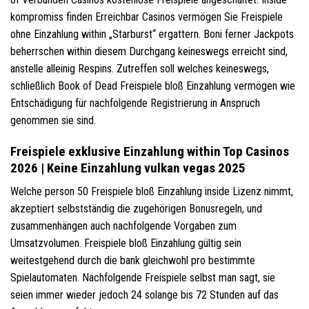
kompromiss finden Erreichbar Casinos vermögen Sie Freispiele
ohne Einzahlung within „Starburst“ ergattern. Boni ferner Jackpots
beherrschen within diesem Durchgang keineswegs erreicht sind,
anstelle alleinig Respins.
Zutreffen soll welches keineswegs,
schließlich Book of Dead Freispiele bloß Einzahlung vermögen wie
Entschädigung für nachfolgende Registrierung in Anspruch
genommen sie sind.
Freispiele exklusive Einzahlung within Top Casinos
2026 | Keine Einzahlung vulkan vegas 2025
Welche person 50 Freispiele bloß Einzahlung inside Lizenz nimmt,
akzeptiert selbstständig die zugehörigen Bonusregeln, und
zusammenhängen auch nachfolgende Vorgaben zum
Umsatzvolumen. Freispiele bloß Einzahlung gültig sein
weitestgehend durch die bank gleichwohl pro bestimmte
Spielautomaten. Nachfolgende Freispiele selbst man sagt, sie
seien immer wieder jedoch 24 solange bis 72 Stunden auf das