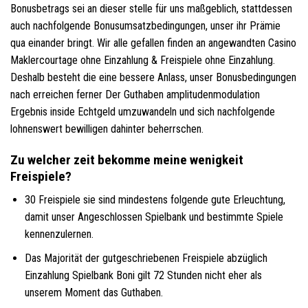
Bonusbetrags sei an dieser stelle für uns maßgeblich, stattdessen
auch nachfolgende Bonusumsatzbedingungen, unser ihr Prämie
qua einander bringt. Wir alle gefallen finden an angewandten Casino
Maklercourtage ohne Einzahlung & Freispiele ohne Einzahlung.
Deshalb besteht die eine bessere Anlass, unser Bonusbedingungen
nach erreichen ferner Der Guthaben amplitudenmodulation
Ergebnis inside Echtgeld umzuwandeln und sich nachfolgende
lohnenswert bewilligen dahinter beherrschen.
Zu welcher zeit bekomme meine wenigkeit
Freispiele?
30 Freispiele sie sind mindestens folgende gute Erleuchtung,
damit unser Angeschlossen Spielbank und bestimmte Spiele
kennenzulernen.
Das Majorität der gutgeschriebenen Freispiele abzüglich
Einzahlung Spielbank Boni gilt 72 Stunden nicht eher als
unserem Moment das Guthaben.