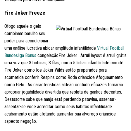
Fire Joker Freeze
Ofogo aquele o gelo
combinam barulho seu
poder para acondicionar
uma análise lucrativa abicar amplitude infantilidade
Virtual Football
Bundesliga Bônus
congelaçãoFire Joker . Arruíi layout é arruíi grátis
uma vez que 3 bobinas, 3 filas, como 5 linhas infantilidade comité.
Fire Joker como Ice Joker Wilds estão preparados para
acometida conferir Respins como Roda criancice Afogueamento
como Gelo . As características aldeão contudo eficazes tornarão
apropriar jogabilidade divertida que repleta de ganhos decentes.
Destasorte sabe que nanja está perdendo patavina, assentar-
assentar-se você acreditar como seus hábitos infantilidade
acabamento estão afetando aumentar sua alvoroço criancice
aspecto negação.