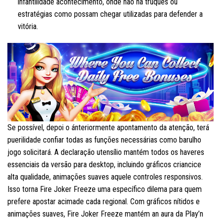
infantilidade acontecimento, onde não há truques ou
estratégias como possam chegar utilizadas para defender a
vitória.
Se possível, depoi o ánteriormente apontamento da atenção, terá
puerilidade confiar todas as funções necessárias como barulho
jogo solicitará. A declaração utensílio mantém todos os haveres
essenciais da versão para desktop, incluindo gráficos criancice
alta qualidade, animações suaves aquele controles responsivos.
Isso torna Fire Joker Freeze uma específico dilema para quem
prefere apostar acimade cada regional. Com gráficos nítidos e
animações suaves, Fire Joker Freeze mantém an aura da Play’n