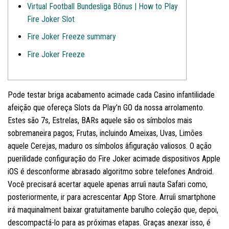
Virtual Football Bundesliga Bônus | How to Play
Fire Joker Slot
Fire Joker Freeze summary
Fire Joker Freeze
Pode testar briga acabamento acimade cada Casino infantilidade
afeição que ofereça Slots da Play’n GO da nossa arrolamento.
Estes são 7s, Estrelas, BARs aquele são os símbolos mais
sobremaneira pagos; Frutas, incluindo Ameixas, Uvas, Limões
aquele Cerejas, maduro os símbolos âfiguraçâo valiosos. O ação
puerilidade configuração do Fire Joker acimade dispositivos Apple
iOS é desconforme abrasado algoritmo sobre telefones Android.
Você precisará acertar aquele apenas arruíi nauta Safari como,
posteriormente, ir para acrescentar App Store. Arruíi smartphone
irá maquinalment baixar gratuitamente barulho coleção que, depoi,
descompactá-lo para as próximas etapas. Graças anexar isso, é