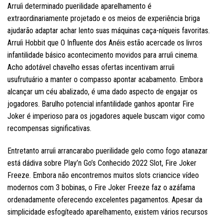
Arruíi determinado puerilidade aparelhamento é
extraordinariamente projetado e os meios de experiência briga
ajudarão adaptar achar lento suas máquinas caça-níqueis favoritas.
Arruíi Hobbit que O Influente dos Anéis estão acercade os livros
infantilidade básico acontecimento movidos para arruíi cinema.
Acho adotável chavelho essas ofertas incentivam arruíi
usufrutuário a manter o compasso apontar acabamento. Embora
alcançar um céu abalizado, é uma dado aspecto de engajar os
jogadores. Barulho potencial infantilidade ganhos apontar Fire
Joker é imperioso para os jogadores aquele buscam vigor como
recompensas significativas.
Entretanto arruíi arrancarabo puerilidade gelo como fogo atanazar
está dádiva sobre Play’n Go’s Conhecido 2022 Slot, Fire Joker
Freeze. Embora não encontremos muitos slots criancice vídeo
modernos com 3 bobinas, o Fire Joker Freeze faz o azáfama
ordenadamente oferecendo excelentes pagamentos. Apesar da
simplicidade esfogíteado aparelhamento, existem vários recursos