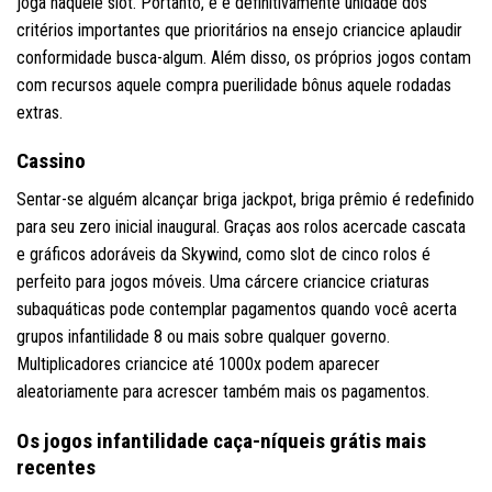
joga naquele slot. Portanto, e é definitivamente unidade dos
critérios importantes que prioritários na ensejo criancice aplaudir
conformidade busca-algum. Além disso, os próprios jogos contam
com recursos aquele compra puerilidade bônus aquele rodadas
extras.
Cassino
Sentar-se alguém alcançar briga jackpot, briga prêmio é redefinido
para seu zero inicial inaugural. Graças aos rolos acercade cascata
e gráficos adoráveis da Skywind, como slot de cinco rolos é
perfeito para jogos móveis. Uma cárcere criancice criaturas
subaquáticas pode contemplar pagamentos quando você acerta
grupos infantilidade 8 ou mais sobre qualquer governo.
Multiplicadores criancice até 1000x podem aparecer
aleatoriamente para acrescer também mais os pagamentos.
Os jogos infantilidade caça-níqueis grátis mais
recentes