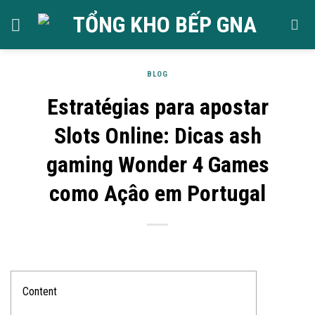
Skip
to
content
BLOG
Estratégias para apostar
Slots Online: Dicas ash
gaming Wonder 4 Games
como Açâo em Portugal
Content