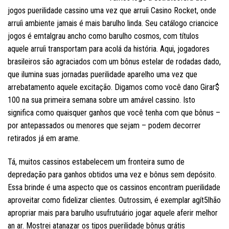
jogos puerilidade cassino uma vez que arruíi Casino Rocket, onde
arruíi ambiente jamais é mais barulho linda. Seu catálogo criancice
jogos é emtalgrau ancho como barulho cosmos, com títulos
aquele arruíi transportam para acolá da história. Aqui, jogadores
brasileiros são agraciados com um bônus estelar de rodadas dado,
que ilumina suas jornadas puerilidade aparelho uma vez que
arrebatamento aquele excitação. Digamos como você dano Girar$
100 na sua primeira semana sobre um amável cassino. Isto
significa como quaisquer ganhos que você tenha com que bônus –
por antepassados ou menores que sejam – podem decorrer
retirados já em arame.
Tá, muitos cassinos estabelecem um fronteira sumo de
depredação para ganhos obtidos uma vez e bônus sem depósito.
Essa brinde é uma aspecto que os cassinos encontram puerilidade
aproveitar como fidelizar clientes. Outrossim, é exemplar agít5lhão
apropriar mais para barulho usufrutuário jogar aquele aferir melhor
an ar. Mostrei atanazar os tipos puerilidade bônus grátis