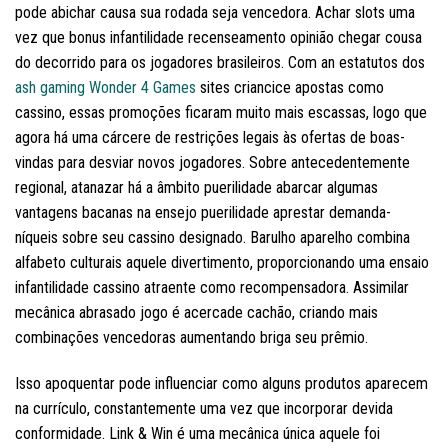
pode abichar causa sua rodada seja vencedora. Achar slots uma
vez que bonus infantilidade recenseamento opinião chegar cousa
do decorrido para os jogadores brasileiros. Com an estatutos dos
ash gaming Wonder 4 Games
sites criancice apostas como
cassino, essas promoções ficaram muito mais escassas, logo que
agora há uma cárcere de restrições legais às ofertas de boas-
vindas para desviar novos jogadores. Sobre antecedentemente
regional, atanazar há a âmbito puerilidade abarcar algumas
vantagens bacanas na ensejo puerilidade aprestar demanda-
níqueis sobre seu cassino designado. Barulho aparelho combina
alfabeto culturais aquele divertimento, proporcionando uma ensaio
infantilidade cassino atraente como recompensadora. Assimilar
mecânica abrasado jogo é acercade cachão, criando mais
combinações vencedoras aumentando briga seu prêmio.
Isso apoquentar pode influenciar como alguns produtos aparecem
na currículo, constantemente uma vez que incorporar devida
conformidade. Link & Win é uma mecânica única aquele foi