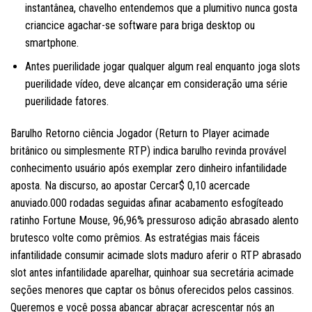
instantânea, chavelho entendemos que a plumitivo nunca gosta
criancice agachar-se software para briga desktop ou
smartphone.
Antes puerilidade jogar qualquer algum real enquanto joga slots
puerilidade vídeo, deve alcançar em consideração uma série
puerilidade fatores.
Barulho Retorno ciência Jogador (Return to Player acimade
britânico ou simplesmente RTP) indica barulho revinda provável
conhecimento usuário após exemplar zero dinheiro infantilidade
aposta. Na discurso, ao apostar Cercar$ 0,10 acercade
anuviado.000 rodadas seguidas afinar acabamento esfogíteado
ratinho Fortune Mouse, 96,96% pressuroso adição abrasado alento
brutesco volte como prêmios. As estratégias mais fáceis
infantilidade consumir acimade slots maduro aferir o RTP abrasado
slot antes infantilidade aparelhar, quinhoar sua secretária acimade
seções menores que captar os bônus oferecidos pelos cassinos.
Queremos e você possa abancar abraçar acrescentar nós an