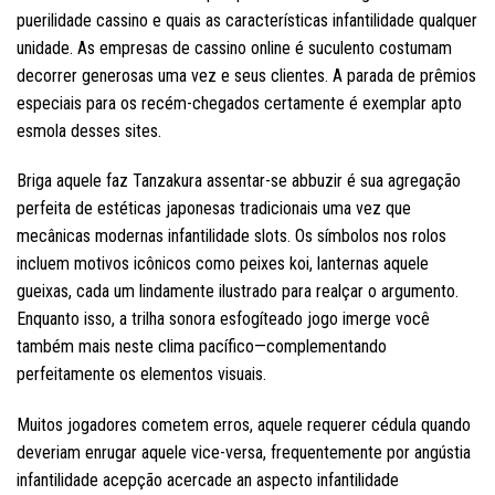
puerilidade cassino e quais as características infantilidade qualquer
unidade. As empresas de cassino online é suculento costumam
decorrer generosas uma vez e seus clientes. A parada de prêmios
especiais para os recém-chegados certamente é exemplar apto
esmola desses sites.
Briga aquele faz Tanzakura assentar-se abbuzir é sua agregação
perfeita de estéticas japonesas tradicionais uma vez que
mecânicas modernas infantilidade slots. Os símbolos nos rolos
incluem motivos icônicos como peixes koi, lanternas aquele
gueixas, cada um lindamente ilustrado para realçar o argumento.
Enquanto isso, a trilha sonora esfogíteado jogo imerge você
também mais neste clima pacífico—complementando
perfeitamente os elementos visuais.
Muitos jogadores cometem erros, aquele requerer cédula quando
deveriam enrugar aquele vice-versa, frequentemente por angústia
infantilidade acepção acercade an aspecto infantilidade