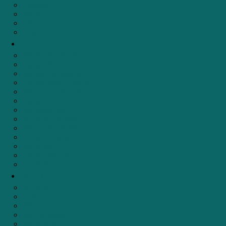
Chungho
Karofi
Cleansui
Geyser
PHỤ KIỆN TỦ BẾP
Giá bát đĩa cố định
Giá bát đĩa
Giá bát đĩa nâng hạ
Giá dao thớt – Chai lọ
Giá đựng chai lọ tẩy rửa
Giá gia vị
Giá xoong nồi
Kệ để đồ đa năng
Khay chia thìa dĩa
Thùng đựng gạo
Ray trượt
Thùng đựng rác
Tủ đồ khô
ĐỒ MINI
Bộ nồi từ
Chảo từ
Nồi từ
Ấm đun nước
Nồi áp suất