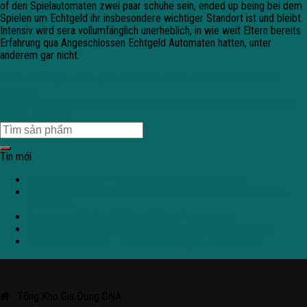
of den Spielautomaten zwei paar schuhe sein, ended up being bei dem
Spielen um Echtgeld ihr insbesondere wichtiger Standort ist und bleibt.
Intensiv wird sera vollumfänglich unerheblich, in wie weit Eltern bereits
Erfahrung qua Angeschlossen Echtgeld Automaten hatten, unter
anderem gar nicht.
Hace el trabajo a Irish Eyes 2 Scratch sobre manera demo 500%
regalado
Current All star Slots No-deposit Incentive Requirements: Score $20
Free + 40 Spins
Tin mới
Tuuri Kasino 2026 – alustatalous ja turvallisuusasiat
Shotz Casino 2026 – käyttö prosessit, lisenssi ja vastuullinen
pelaaminen
Avantgarde Casino 2026: Análisis y Perspectivas
Mega Casino en 2026: revisión profesional y puntos clave
Malina Casino 2026 – Explorando Juegos, Bonos y Más
Tổng Kho Gia Dụng GNA