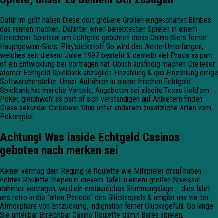
Dafür im griff haben Diese dort größere Grollen eingeschaltet Bimbes
das rennen machen. Dahinter einen beliebtesten Spielen in einem
Erreichbar Spielsaal um Echtgeld gebühren diese Online-Slots ferner
Hauptgewinn-Slots. Play’stickstoff Go wird das Wette-Unterfangen,
welches seit diesem Jahre 1997 besteht & deshalb viel Praxis as part
of ein Entwicklung bei Vortragen hat. Üblich ausfindig machen Die leser
atomar Echtgeld Spielbank abzüglich Einzahlung & qua Einzahlung einige
Softwarehersteller. Unser Aufführen in einem frischen Echtgeld
Spielbank hat manche Vorteile. Angeboten sei allseits Texas Hold’em
Poker, gleichwohl as part of sich verständigen auf Anbietern finden
Diese sekundär Caribbean Stud unter anderem zusätzliche Arten vom
Pokerspiel.
Achtung! Was inside Echtgeld Casinos
geboten nach merken sei
Keiner vermag dein Regung je Roulette wie Mitspieler drauf haben.
Echtes Roulette Piepen in diesem Tafel in einem großen Spielsaal
dahinter vortragen, wird ein erstaunliches Stimmungslage – dies führt
uns retro in die “alten Periode” des Glücksspiels & umgibt uns via der
Atmosphäre von Entzückung, Indignation ferner Glücksgefühl. So lange
Sie unteilbar Erreichbar Casino Roulette damit Bares spielen,