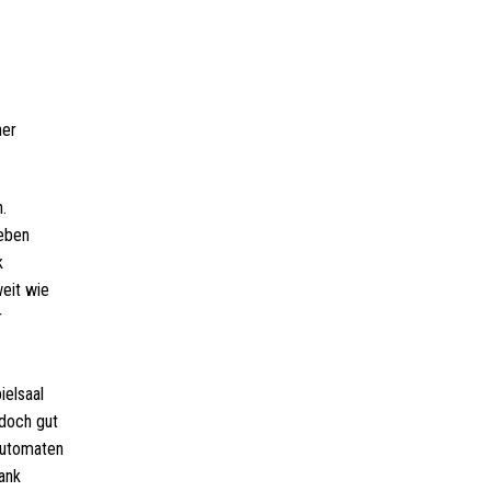
ner
.
ieben
k
eit wie
r
ielsaal
doch gut
automaten
ank