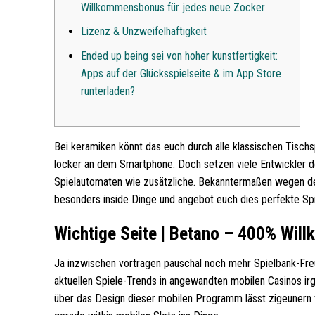
Willkommensbonus für jedes neue Zocker
Lizenz & Unzweifelhaftigkeit
Ended up being sei von hoher kunstfertigkeit:
Apps auf der Glücksspielseite & im App Store
runterladen?
Bei keramiken könnt das euch durch alle klassischen Tisch
locker an dem Smartphone. Doch setzen viele Entwickler de
Spielautomaten wie zusätzliche.
Bekanntermaßen wegen der 
besonders inside Dinge und angebot euch dies perfekte Spi
Wichtige Seite | Betano – 400% Wil
Ja inzwischen vortragen pauschal noch mehr Spielbank-Fr
aktuellen Spiele-Trends in angewandten mobilen Casinos ir
über das Design dieser mobilen Programm lässt zigeunern vo