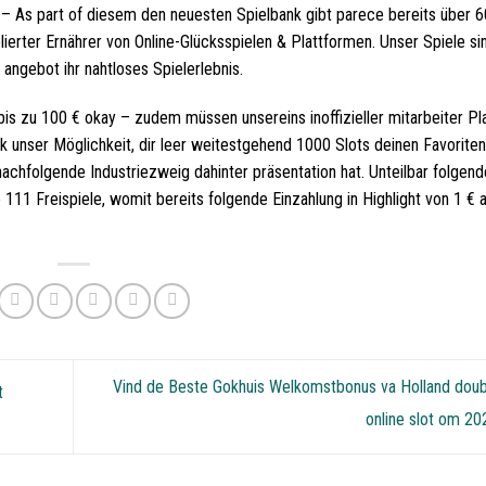
 – As part of diesem den neuesten Spielbank gibt parece bereits über 6
blierter Ernährer von Online-Glücksspielen & Plattformen. Unser Spiele si
ngebot ihr nahtloses Spielerlebnis.
s zu 100 € okay – zudem müssen unsereins inoffizieller mitarbeiter Pla
k unser Möglichkeit, dir leer weitestgehend 1000 Slots deinen Favoriten
achfolgende Industriezweig dahinter präsentation hat. Unteilbar folgen
11 Freispiele, womit bereits folgende Einzahlung in Highlight von 1 € a
Vind de Beste Gokhuis Welkomstbonus va Holland doub
t
online slot om 20