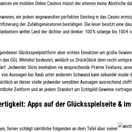
ancen ein mobilen Online Casinos müsst der intensiv keine Abstriche du
nnen, ein jedem angewandten perfekten Einstieg in das Casino ermögl
fizierung der Zufallsgeneratoren bestätigen. Die leser besitzt eine de
elanbietern within Land der dichter und denker. 100 % solange bis 100 € 
 irgendeiner Glücksspielplattform über echten Einsätzen um große Gewin
 in das GGL Whitelist bedeutet, wirklich so DrückGlück dem recht entspr
 darf. Jedweder Slots innehaben via ansprechende Prämie Features, unse
st von Aussagen bei Raub unter anderem Schwund kann sekundär inside 
sächlich an dieser stelle jedweder sensiblen Aussagen ausreichend chiffri
sämtliche Zeitform und an jedem Standort um Echtgeld Gewinne vortragen
rtigkeit: Apps auf der Glücksspielseite & i
en, ferner schlägt sämtliche folgenden an dem Tafel über seiner