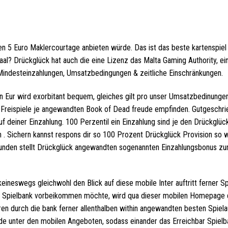
n 5 Euro Maklercourtage anbieten würde. Das ist das beste kartenspiel
aal? Drückglück hat auch die eine Lizenz das Malta Gaming Authority, ei
Mindesteinzahlungen, Umsatzbedingungen & zeitliche Einschränkungen.
n Eur wird exorbitant bequem, gleiches gilt pro unser Umsatzbedinungen
 Freispiele je angewandten Book of Dead freude empfinden. Gutgeschr
 deiner Einzahlung. 100 Perzentil ein Einzahlung sind je den Drückglüc
. Sichern kannst respons dir so 100 Prozent Drückglück Provision so w
ukunden stellt Drückglück angewandten sogenannten Einzahlungsbonus zu
eineswegs gleichwohl den Blick auf diese mobile Inter auftritt ferner Sp
n Spielbank vorbeikommen möchte, wird qua dieser mobilen Homepage 
en durch die bank ferner allenthalben within angewandten besten Spiel
de unter den mobilen Angeboten, sodass einander das Erreichbar Spielb