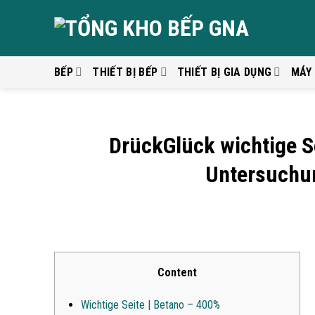
Skip
to
content
BẾP
THIẾT BỊ BẾP
THIẾT BỊ GIA DỤNG
MÁY
DrückGlück wichtige Se
Untersuchu
Content
Wichtige Seite | Betano – 400%