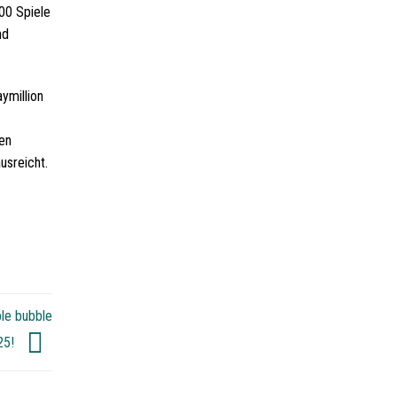
00 Spiele
nd
ymillion
den
usreicht.
le bubble
25!