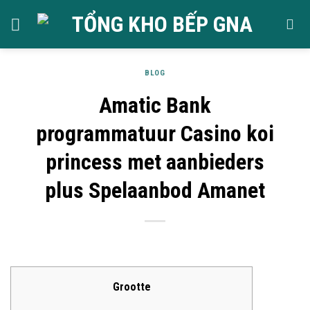
Skip
to
content
BLOG
Amatic Bank
programmatuur Casino koi
princess met aanbieders
plus Spelaanbod Amanet
Grootte