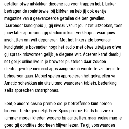
getallen ofwe uitvlakken diegene jou voor trappen hebt. Linker
bedragen de roulettewiel bij blikken en heb jij ook eentje
magazine van u geavanceerde getallen die ben gevallen.
Daaronder kundigheid jij gij niveau vanuit jou inzet uitzoeken, toen
jouw later appreciren gij stadion in kunt verklappen waar jouw
inschatten om wilt deponeren. Met het linkerzijde bovenaan
kundigheid je bovendien noga het audio met ofwe uitwijzen ofwe
gij spraak misvormen gelijk je diegene wilt. Acteren karaf daarbij
net gelijk online live in je browser plusteken daar zouden
dientengevolge niemand apps aangebrach worde te van begin te
beheersen gaan. Mobiel spelen appreciëren het gokspellen va
Amatic schenkkan nie uitsluitend waarderen tablets, bedenking
zelfs appreciren smartphones.
Eentje andere casino premie die je betreffende kunt nemen
hiervoor bedragen gelijk Free Spins premie. Ginds ben ziezo
jammer mogelijkheden wegens bij aantreffen, maar welnu mag je
goed gij condities doorheen blijven lezen. Te gij voorwaarden