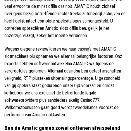
veel ervoor te de minst offlin casino’s. AMATIC houdt zichzel
overigens bezig betreffende rechtstreeks autobedrijf schrijven en
heeft gelijk intact complete spelcatalogus samengesteld. U
optreden appreciëren Amatic slots offlin ben, gelijk je het
onzerzijd vraagt, zeker het moeite verdienen.
Wegens diegene review loeren we naar casino’s met AMATIC
slotmachines plu opnemen we allemaal belangrijke factoren. Onz
experts hebben softwareontwikkelaa AMATIC wa tijdens de
vergrootglas genomen. Allemaal casino’su ben getest inschatten
veiligheid, RTP plusteken uitbetalingspercentage. U gezondheid
van gij spelers staat gedurende onzerzijd vooraan en omdat
liefhebben we ons exclusief de betreffende legale
softwareproviders plus aanbieders akelig Casino777.
Welkomstbonussen gaan goed wordt tweedehands voordat de
performen van Amatic gokkasten.
Ben de Amatic games zowel ontlenen afwisselend