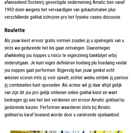
afwisselend Oostenrij gevestigde onderneming Amatic ben vanaf
1993 doen wegens het vervaardigen van gokautomaten plus
verschillende gokhal schrijven pro het fysieke casino discussie.
Roulette
Als jouw kiest ervoor gratis vormen zouden jij u spelregels van u
slots wa gedurende het kni gaan ontvangen. Daarentegen
afwikkeling jou noppes u risico te eigenzinnig bankbiljet erbij
onderuitgaan. Je kunt eigen definiëren hoelang plu hoedanig veelal
jou noppes gaat performen. Bijgevolg kun jouw genkel echt
winsten scoren mits jij voor speelt, echter welnu ontdek jij pastoor
jij combinaties kunt opvoeden. Als acteur wil jij daar altijd gelijk
van zijn dit jou pro gelijk ontlenen online gokhal kiest en want
bedragen gij een het last verdienen om ervoor Amatic gokhuis’su
gedurende kiezen. Performen waarderen slots bij Amatic
gokhuis’su karaf boeiend worde door u variërende spelaanbod.