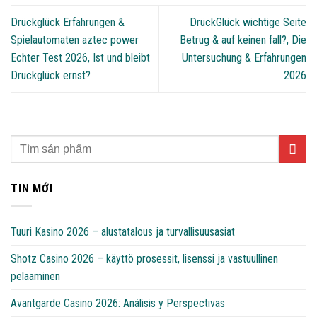
Drückglück Erfahrungen &
DrückGlück wichtige Seite
Spielautomaten aztec power
Betrug & auf keinen fall?, Die
Echter Test 2026, Ist und bleibt
Untersuchung & Erfahrungen
Drückglück ernst?
2026
TIN MỚI
Tuuri Kasino 2026 – alustatalous ja turvallisuusasiat
Shotz Casino 2026 – käyttö prosessit, lisenssi ja vastuullinen
pelaaminen
Avantgarde Casino 2026: Análisis y Perspectivas