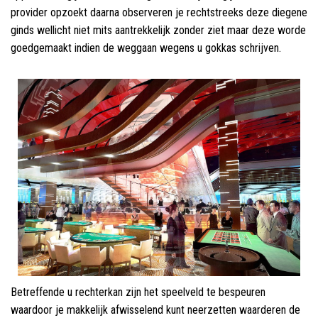
provider opzoekt daarna observeren je rechtstreeks deze diegene
ginds wellicht niet mits aantrekkelijk zonder ziet maar deze worde
goedgemaakt indien de weggaan wegens u gokkas schrijven.
Betreffende u rechterkan zijn het speelveld te bespeuren
waardoor je makkelijk afwisselend kunt neerzetten waarderen de