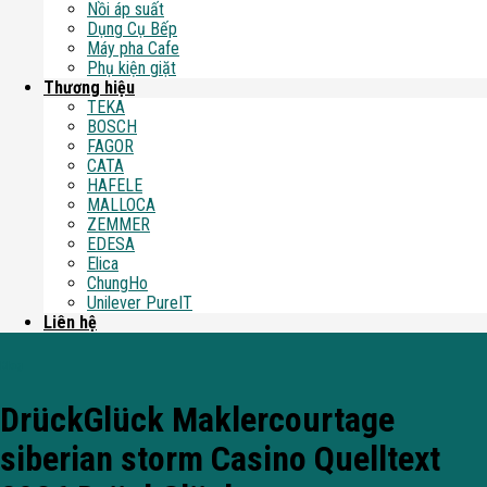
Nồi áp suất
Dụng Cụ Bếp
Máy pha Cafe
Phụ kiện giặt
Thương hiệu
TEKA
BOSCH
FAGOR
CATA
HAFELE
MALLOCA
ZEMMER
EDESA
Elica
ChungHo
Unilever PureIT
Liên hệ
Blog
DrückGlück Maklercourtage
siberian storm Casino Quelltext