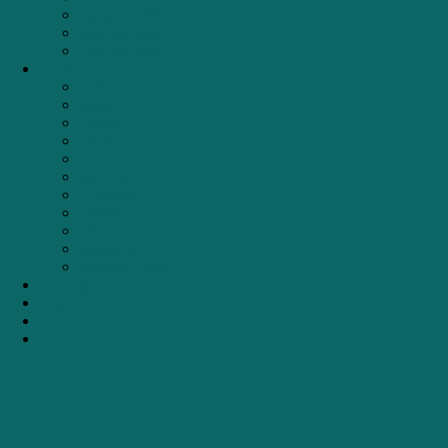
Dụng Cụ Bếp
Máy pha Cafe
Phụ kiện giặt
Thương hiệu
TEKA
BOSCH
FAGOR
CATA
HAFELE
MALLOCA
ZEMMER
EDESA
Elica
ChungHo
Unilever PureIT
Liên hệ
Login
Newsletter
.
.
.
.