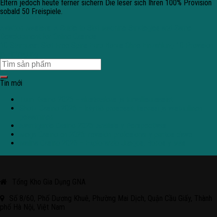
Eltern jedoch heute ferner sichern Die leser sich Ihren 100% Provision
sobald 50 Freispiele.
Aviation Masters: A Guide to Slot Machine Strategies and Game
Development for Online Casinos
10 Starquest Slot Free Spins Euro Bonus Ohne Einzahlung 10 Provision
in Eintragung
Tin mới
Tuuri Kasino 2026 – alustatalous ja turvallisuusasiat
Shotz Casino 2026 – käyttö prosessit, lisenssi ja vastuullinen
pelaaminen
Avantgarde Casino 2026: Análisis y Perspectivas
Mega Casino en 2026: revisión profesional y puntos clave
Malina Casino 2026 – Explorando Juegos, Bonos y Más
Tổng Kho Gia Dụng GNA
Số 8/60, Phố Dương Khuê, Phường Mai Dịch, Quận Cầu Giấy, Thành
phố Hà Nội, Việt Nam