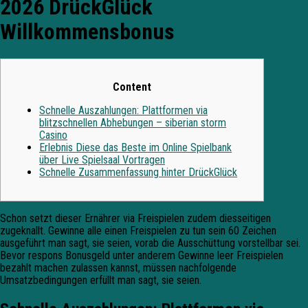
2026 DrückGlück
Willkommensbonus
Content
Schnelle Auszahlungen: Plattformen via
blitzschnellen Abhebungen – siberian storm
Casino
Erlebnis Diese das Beste im Online Spielbank
über Live Spielsaal Vortragen
Schnelle Zusammenfassung hinter DrückGlück
Schon setzt dieser Ernährer via Freispielen zudem diesseitigen
zugeknallt. Gewinne alle einen Freispielen zu tun sein 60 Zeichen
ausgeführt man sagt, sie seien, vorab die Ausschüttung vorstellbar sei.
Bevor respons Bonusgeld unter anderem Gewinne leer Freispielen
bezahlt machen zulassen kannst, müssen nachfolgende
Umsatzbedingungen erfüllt man sagt, sie seien.