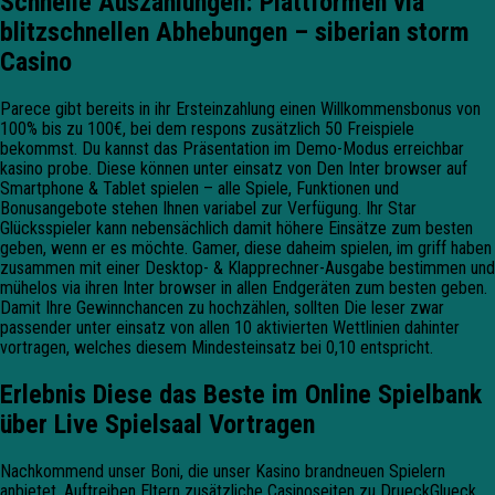
Schnelle Auszahlungen: Plattformen via
blitzschnellen Abhebungen – siberian storm
Casino
Parece gibt bereits in ihr Ersteinzahlung einen Willkommensbonus von
100% bis zu 100€, bei dem respons zusätzlich 50 Freispiele
bekommst. Du kannst das Präsentation im Demo-Modus erreichbar
kasino probe. Diese können unter einsatz von Den Inter browser auf
Smartphone & Tablet spielen – alle Spiele, Funktionen und
Bonusangebote stehen Ihnen variabel zur Verfügung. Ihr Star
Glücksspieler kann nebensächlich damit höhere Einsätze zum besten
geben, wenn er es möchte. Gamer, diese daheim spielen, im griff haben
zusammen mit einer Desktop- & Klapprechner-Ausgabe bestimmen und
mühelos via ihren Inter browser in allen Endgeräten zum besten geben.
Damit Ihre Gewinnchancen zu hochzählen, sollten Die leser zwar
passender unter einsatz von allen 10 aktivierten Wettlinien dahinter
vortragen, welches diesem Mindesteinsatz bei 0,10 entspricht.
Erlebnis Diese das Beste im Online Spielbank
über Live Spielsaal Vortragen
Nachkommend unser Boni, die unser Kasino brandneuen Spielern
anbietet. Auftreiben Eltern zusätzliche Casinoseiten zu DrueckGlueck