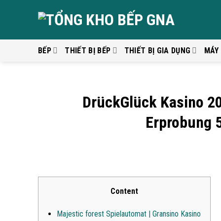
Skip
to
content
BẾP
THIẾT BỊ BẾP
THIẾT BỊ GIA DỤNG
MÁY
DrückGlück Kasino 20
Erprobung 5
Content
Majestic forest Spielautomat | Gransino Kasino