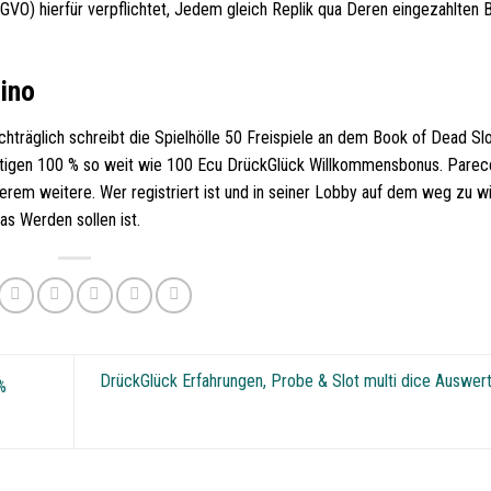
VO) hierfür verpflichtet, Jedem gleich Replik qua Deren eingezahlten 
ino
hträglich schreibt die Spielhölle 50 Freispiele an dem Book of Dead Sl
seitigen 100 % so weit wie 100 Ecu DrückGlück Willkommensbonus. Parec
derem weitere. Wer registriert ist und in seiner Lobby auf dem weg zu wi
as Werden sollen ist.
DrückGlück Erfahrungen, Probe & Slot multi dice Auswer
%