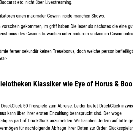
 Baccarat etc. nicht über Livestreaming.
plikatoren einen maximaler Gewinn inside manchen Shows.
 vorschein gekommen, im griff haben Die leser als nächstes die eine gu
mmensbonus des Casinos bewachen unter anderem sodann im Casino onlin
ämie ferner sekundär keinen Treuebonus, doch welche person befleißigt
nkte.
elotheken Klassiker wie Eye of Horus & Boo
h DrückGlück 50 Freispiele zum Abreise. Leider bietet DrückGlück inzwi
onus kann über Ihrer ersten Einzahlung beansprucht sind. Der woge
eitig as part of DrückGlück anzumelden. Wir haschen Jedem auf bitte g
vermögen für nachfolgende Abfrage Ihrer Daten zur Order. Glücksspielan