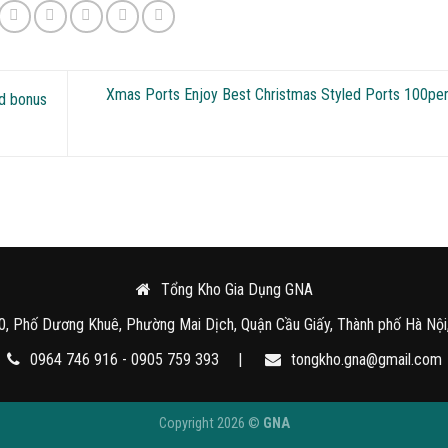
Xmas Ports Enjoy Best Christmas Styled Ports 100per
ed bonus
Tổng Kho Gia Dụng GNA
0, Phố Dương Khuê, Phường Mai Dịch, Quận Cầu Giấy, Thành phố Hà Nội
0964 746 916 - 0905 759 393
|
tongkho.gna@gmail.com
Copyright 2026 ©
GNA