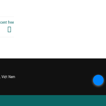
cent free
, Việt Nam