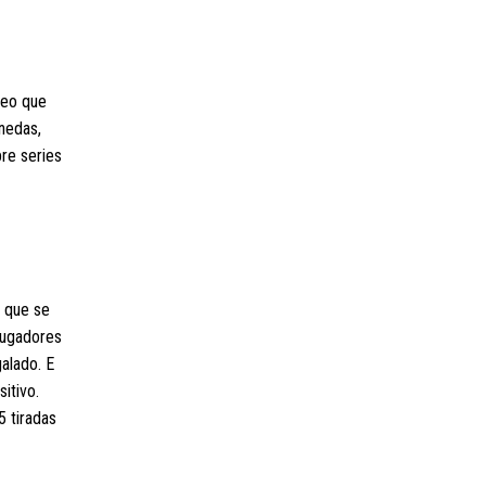
deo que
nedas,
re series
s que se
jugadores
alado. E
itivo.
5 tiradas