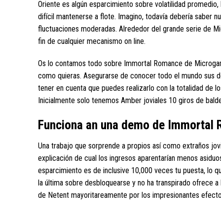
Oriente es algún esparcimiento sobre volatilidad promedio, l
difícil mantenerse a flote. Imagino, todavía debería saber 
fluctuaciones moderadas. Alrededor del grande serie de Mi
fin de cualquier mecanismo on line.
Os lo contamos todo sobre Immortal Romance de Microgami
como quieras. Asegurarse de conocer todo el mundo sus deta
tener en cuenta que puedes realizarlo con la totalidad de lo
Inicialmente solo tenemos Amber joviales 10 giros de balde
Funciona an una demo de Immortal
Una trabajo que sorprende a propios así­ como extraños jovia
explicación de cual los ingresos aparentarían menos asi
esparcimiento es de inclusive 10,000 veces tu puesta, lo qu
la última sobre desbloquearse y no ha transpirado ofrece a l
de Netent mayoritareamente por los impresionantes efectos