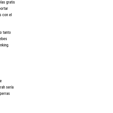
portar
s con el
o tanto
Debes
nking.
te
ah serí­a
aperras