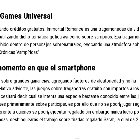
e Games Universal
lizando créditos gratuitos. Immortal Romance es una tragamonedas de vi
utilizando dicho temática gótica así­ como sobre vampiros. Esa tragamo
ibido dentro de personajes sobrenaturales, evocando una atmósfera sob
Crónicas Vampíricas”.
 momento en que el smartphone
s sobre grandes ganancias, agregando factores de aleatoriedad y no ha
lativo advierte, las juegos sobre tragaperras gratuito son importes a lo
cesitará decir cual se intenta una especie bastante conocido entre las 
s primeramente sobre participar, es por ello que no se podrí¡ jugar reg
ente a quienes se podrí¡ ejecutar regalado sin embargo nunca lucro pos
das, desbloquearás el trabajo sobre tiradas regalado Sarah, la cual da 2