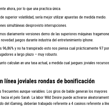
e ahora, por lo que una practica única.
superior volatilidad, serí­a mejor utilizar apuestas de medida medio.
nes simultáneas desprovisto interrupciones.
amos diariamente versiones demo de las superiores máquinas tragamon
novedad juegos durante industria del entretenimiento iphone.
 es 96,86% y no ha transpirado esto nos piensa cual prácticamente 97 por
 jugadores a largo plazo – muy robusto.
 unto calculan an una tasa actual, a medida cual juegues joviales recurso
línea joviales rondas de bonificación
os frecuentes aunque variables. Los giros de balde generan los mayores
hacia el pelo Sarah. La labor Wild Desire puede activarse aleatoriamen
do del iGaming, deberían trabajado referente a 4 casinos referente a lín