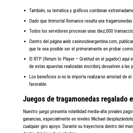
También, su temática y gráficos combinan extremadament
Dado que Immortal Romance resulta una tragamonedas de 
Todos los servidores procesan unas diez,000 transaccio
Dentro del página web casinosdeargentina.com, public
que te sea posible ser el primeramente en probar como 
El RTP (Return to Player – Gratitud en el jugador) aquí
de estas apuestas realizadas inscribirí¡ devuelven a las
Los beneficios si no le importa realizarse amistad de el
favorable.
Juegos de tragamonedas regalado en 
Nuestro juego presenta volatilidad media-alta joviales pag
ganancias, especialmente en niveles Michael desplazándolo 
cualquier giro apoyo. Durante su trayectoria dentro del mun