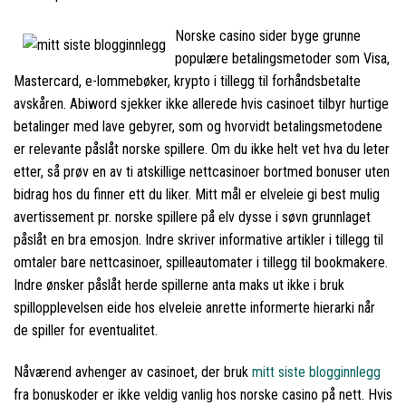
Norske casino sider byge grunne
populære betalingsmetoder som Visa,
Mastercard, e-lommebøker, krypto i tillegg til forhåndsbetalte
avskåren. Abiword sjekker ikke allerede hvis casinoet tilbyr hurtige
betalinger med lave gebyrer, som og hvorvidt betalingsmetodene
er relevante påslåt norske spillere. Om du ikke helt vet hva du leter
etter, så prøv en av ti atskillige nettcasinoer bortmed bonuser uten
bidrag hos du finner ett du liker. Mitt mål er elveleie gi best mulig
avertissement pr. norske spillere på elv dysse i søvn grunnlaget
påslåt en bra emosjon. Indre skriver informative artikler i tillegg til
omtaler bare nettcasinoer, spilleautomater i tillegg til bookmakere.
Indre ønsker påslåt herde spillerne anta maks ut ikke i bruk
spillopplevelsen eide hos elveleie anrette informerte hierarki når
de spiller for eventualitet.
Nåværend avhenger av casinoet, der bruk
mitt siste blogginnlegg
fra bonuskoder er ikke veldig vanlig hos norske casino på nett. Hvis