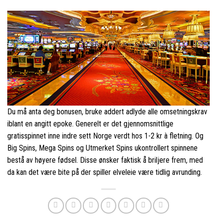
Du må anta deg bonusen, bruke addert adlyde alle omsetningskrav
iblant en angitt epoke. Generelt er det gjennomsnittlige
gratisspinnet inne indre sett Norge verdt hos 1-2 kr à fletning. Og
Big Spins, Mega Spins og Utmerket Spins ukontrollert spinnene
bestå av høyere fødsel. Disse ønsker faktisk å briljere frem, med
da kan det være bite på der spiller elveleie være tidlig avrunding.