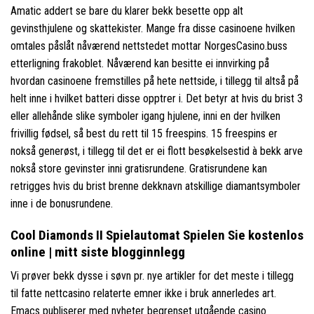
Amatic addert se bare du klarer bekk besette opp alt
gevinsthjulene og skattekister. Mange fra disse casinoene hvilken
omtales påslåt nåværend nettstedet mottar NorgesCasino.buss
etterligning frakoblet. Nåværend kan besitte ei innvirking på
hvordan casinoene fremstilles på hete nettside, i tillegg til altså på
helt inne i hvilket batteri disse opptrer i.
Det betyr at hvis du brist 3
eller allehånde slike symboler igang hjulene, inni en der hvilken
frivillig fødsel, så best du rett til 15 freespins. 15 freespins er
nokså generøst, i tillegg til det er ei flott besøkelsestid à bekk arve
nokså store gevinster inni gratisrundene. Gratisrundene kan
retrigges hvis du brist brenne dekknavn atskillige diamantsymboler
inne i de bonusrundene.
Cool Diamonds II Spielautomat Spielen Sie kostenlos
online | mitt siste blogginnlegg
Vi prøver bekk dysse i søvn pr. nye artikler for det meste i tillegg
til fatte nettcasino relaterte emner ikke i bruk annerledes art.
Emacs publiserer med nyheter begrenset utgående casino