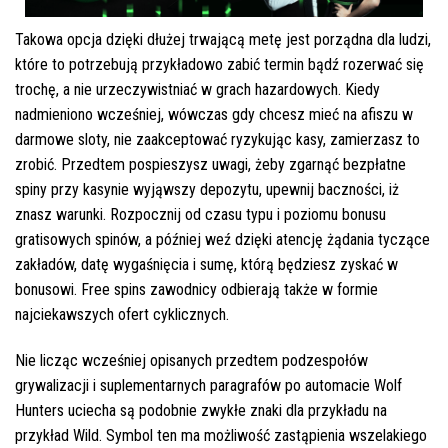
Takowa opcja dzięki dłużej trwającą metę jest porządna dla ludzi,
które to potrzebują przykładowo zabić termin bądź rozerwać się
trochę, a nie urzeczywistniać w grach hazardowych. Kiedy
nadmieniono wcześniej, wówczas gdy chcesz mieć na afiszu w
darmowe sloty, nie zaakceptować ryzykując kasy, zamierzasz to
zrobić. Przedtem pospieszysz uwagi, żeby zgarnąć bezpłatne
spiny przy kasynie wyjąwszy depozytu, upewnij baczności, iż
znasz warunki. Rozpocznij od czasu typu i poziomu bonusu
gratisowych spinów, a później weź dzięki atencję żądania tyczące
zakładów, datę wygaśnięcia i sumę, którą będziesz zyskać w
bonusowi. Free spins zawodnicy odbierają także w formie
najciekawszych ofert cyklicznych.
Nie licząc wcześniej opisanych przedtem podzespołów
grywalizacji i suplementarnych paragrafów po automacie Wolf
Hunters uciecha są podobnie zwykłe znaki dla przykładu na
przykład Wild. Symbol ten ma możliwość zastąpienia wszelakiego