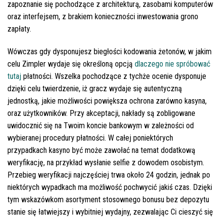
zapoznanie się pochodzące z architekturą, zasobami komputerów
oraz interfejsem, z brakiem konieczności inwestowania grono
zapłaty.
Wówczas gdy dysponujesz biegłości kodowania żetonów, w jakim
celu Zimpler wydaje się określoną opcją
dlaczego nie spróbować
tutaj
płatności. Wszelka pochodzące z tychże ocenie dysponuje
dzięki celu twierdzenie, iż gracz wydaje się autentyczną
jednostką, jakie możliwości powiększa ochrona zarówno kasyna,
oraz użytkowników. Przy akceptacji, nakłady są zobligowane
uwidocznić się na Twoim koncie bankowym w zależności od
wybieranej procedury płatności. W całej poniektórych
przypadkach kasyno być może zawołać na temat dodatkową
weryfikację, na przykład wysłanie selfie z dowodem osobistym.
Przebieg weryfikacji najczęściej trwa około 24 godzin, jednak po
niektórych wypadkach ma możliwość pochwycić jakiś czas. Dzięki
tym wskazówkom asortyment stosownego bonusu bez depozytu
stanie się łatwiejszy i wybitniej wydajny, zezwalając Ci cieszyć się