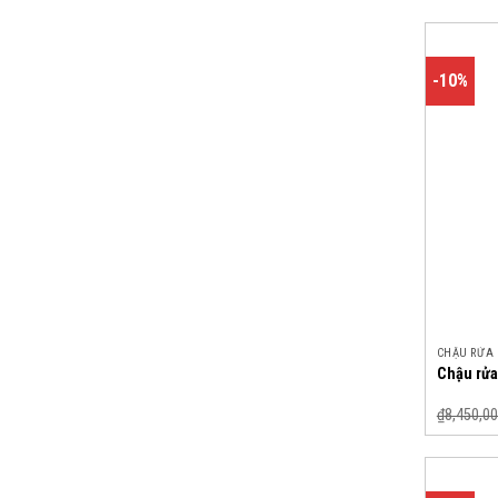
-10%
CHẬU RỬA
Chậu rửa
₫
8,450,00