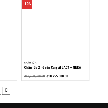
-10%
CHẬU RỬA
Chậu rửa 2 hố cân Carysil LAC1 – NERA
₫
11,950,000.00
₫
10,755,000.00