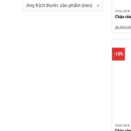
CHẬU RỬA
Chậu rửa
₫
6,950,00
-10%
CHẬU RỬA
Chậu rửa