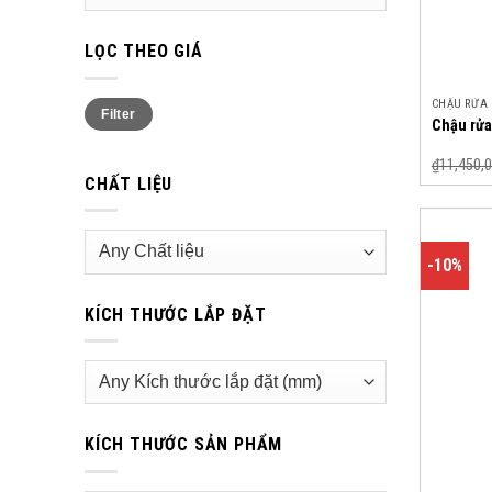
LỌC THEO GIÁ
Min
Max
CHẬU RỬA
Filter
price
price
Chậu rửa
₫
11,450,
CHẤT LIỆU
-10%
KÍCH THƯỚC LẮP ĐẶT
KÍCH THƯỚC SẢN PHẨM