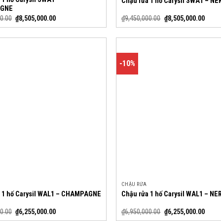
Chậu rửa 1 hố Carysil SWA1 – NE
GNE
0.00
₫
8,505,000.00
₫
9,450,000.00
₫
8,505,000.00
-10%
CHẬU RỬA
 1 hố Carysil WAL1 – CHAMPAGNE
Chậu rửa 1 hố Carysil WAL1 – NE
0.00
₫
6,255,000.00
₫
6,950,000.00
₫
6,255,000.00