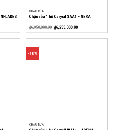
CHẬU RỬA
ORNFLAKES
Chậu rửa 1 hố Carysil SAA1 – NERA
₫
6,950,000.00
₫
6,255,000.00
-10%
CHẬU RỬA