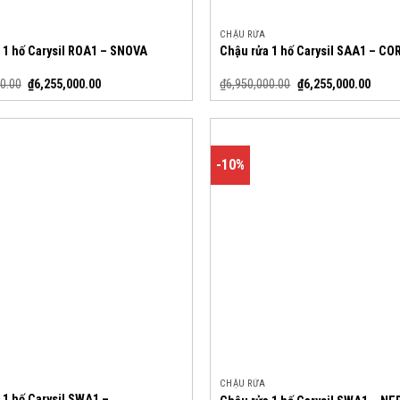
CHẬU RỬA
 1 hố Carysil ROA1 – SNOVA
Chậu rửa 1 hố Carysil SAA1 – C
0.00
₫
6,255,000.00
₫
6,950,000.00
₫
6,255,000.00
-10%
CHẬU RỬA
 1 hố Carysil SWA1 –