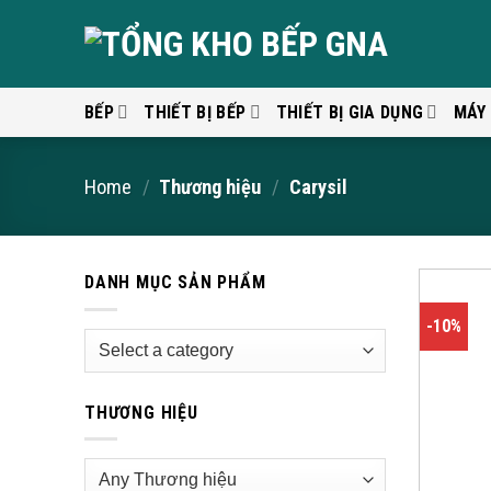
Skip
to
content
BẾP
THIẾT BỊ BẾP
THIẾT BỊ GIA DỤNG
MÁY
Home
/
Thương hiệu
/
Carysil
DANH MỤC SẢN PHẨM
-10%
THƯƠNG HIỆU