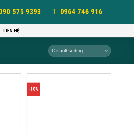
090 575 9393
0964 746 916
LIÊN HỆ
-10%