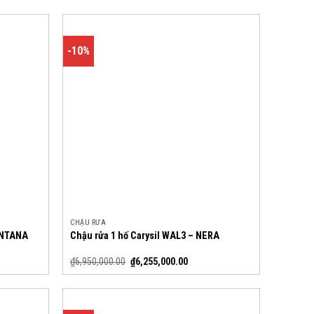
-10%
CHẬU RỬA
MONTANA
Chậu rửa 1 hố Carysil WAL3 – NERA
₫
6,950,000.00
₫
6,255,000.00