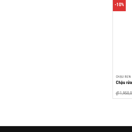
-10%
CHẬU RỬA
Chậu rửa
₫
11,950,