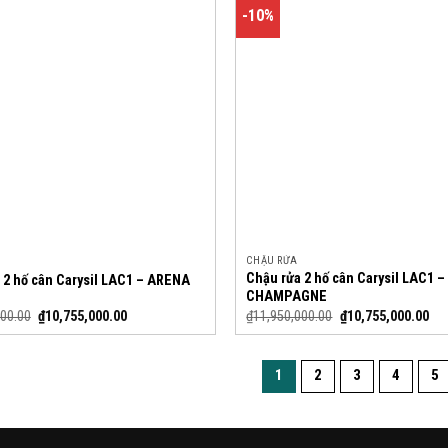
-10%
CHẬU RỬA
Chậu rửa 2 hố cân Carysil LAC1 –
 2 hố cân Carysil LAC1 – ARENA
CHAMPAGNE
000.00
₫
10,755,000.00
₫
11,950,000.00
₫
10,755,000.00
1
2
3
4
5