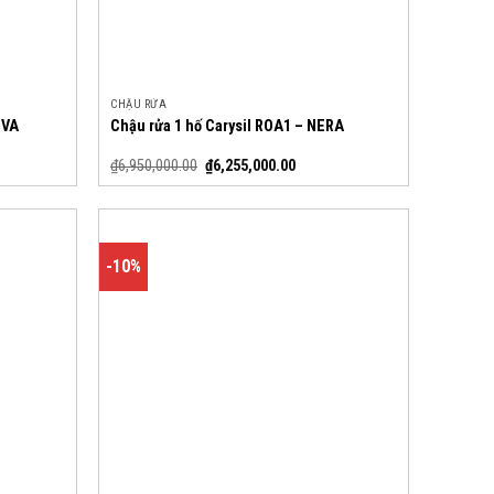
CHẬU RỬA
OVA
Chậu rửa 1 hố Carysil ROA1 – NERA
₫
6,950,000.00
₫
6,255,000.00
-10%