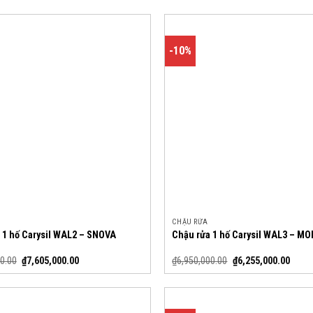
-10%
CHẬU RỬA
 1 hố Carysil WAL2 – SNOVA
Chậu rửa 1 hố Carysil WAL3 – 
0.00
₫
7,605,000.00
₫
6,950,000.00
₫
6,255,000.00