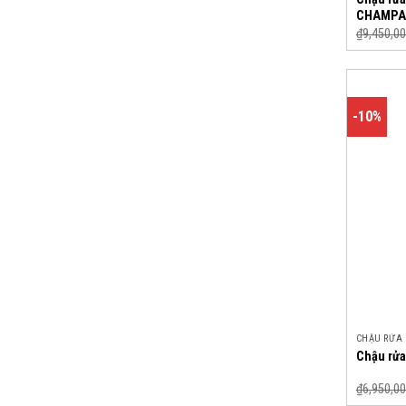
CHAMPA
₫
9,450,00
-10%
CHẬU RỬA
Chậu rửa
₫
6,950,00