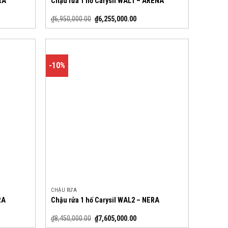
RA
Chậu rửa 1 hố Carysil WAL1 – ARENA
₫
6,950,000.00
₫
6,255,000.00
-10%
CHẬU RỬA
RA
Chậu rửa 1 hố Carysil WAL2 – NERA
₫
8,450,000.00
₫
7,605,000.00