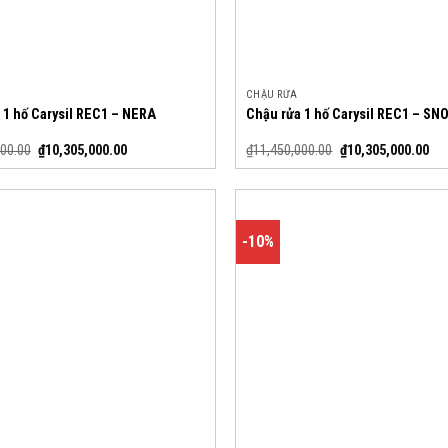
CHẬU RỬA
 1 hố Carysil REC1 – NERA
Chậu rửa 1 hố Carysil REC1 – SN
000.00
₫
10,305,000.00
₫
11,450,000.00
₫
10,305,000.00
-10%