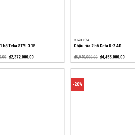
CHẬU RỬA
 1 hố Teka STYLO 1B
Chậu rửa 2 hố Cata R-2 AG
0.00
₫
2,372,000.00
₫
5,940,000.00
₫
4,455,000.00
-20%