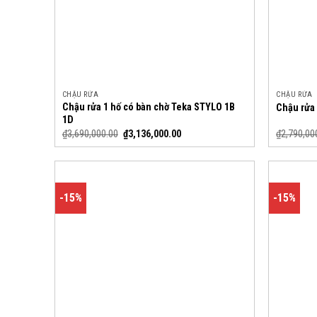
CHẬU RỬA
CHẬU RỬA
Chậu rửa 1 hố có bàn chờ Teka STYLO 1B
Chậu rửa
1D
₫
3,690,000.00
₫
3,136,000.00
₫
2,790,00
-15%
-15%