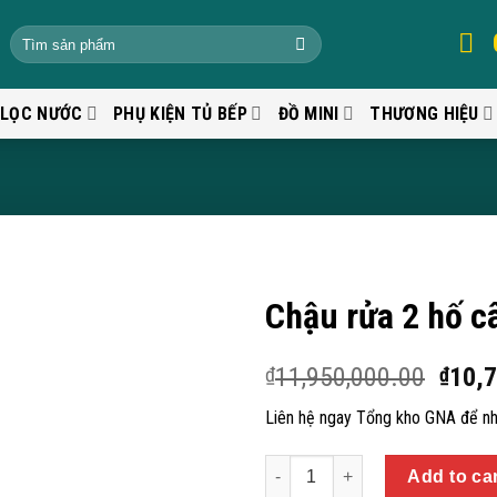
 LỌC NƯỚC
PHỤ KIỆN TỦ BẾP
ĐỒ MINI
THƯƠNG HIỆU
Chậu rửa 2 hố c
11,950,000.00
10,
₫
₫
Liên hệ ngay Tổng kho GNA để nh
Quantity
Add to ca