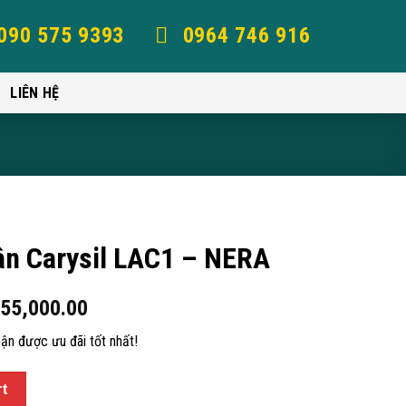
090 575 9393
0964 746 916
LIÊN HỆ
ân Carysil LAC1 – NERA
755,000.00
ận được ưu đãi tốt nhất!
rt