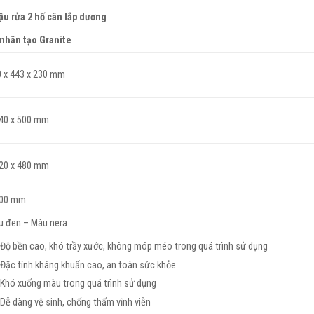
ậu rửa 2 hố cân lắp dương
 nhân tạo Granite
 x 443 x 230 mm
140 x 500 mm
120 x 480 mm
100 mm
u đen – Màu nera
Độ bền cao, khó trầy xước, không móp méo trong quá trình sử dụng
Đặc tính kháng khuẩn cao, an toàn sức khỏe
Khó xuống màu trong quá trình sử dụng
Dễ dàng vệ sinh, chống thấm vĩnh viễn