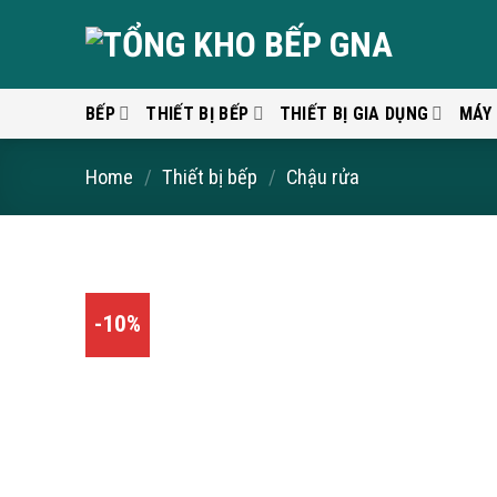
Skip
to
content
BẾP
THIẾT BỊ BẾP
THIẾT BỊ GIA DỤNG
MÁY
Home
/
Thiết bị bếp
/
Chậu rửa
-10%