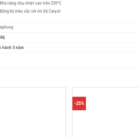
Khả năng chịu nhiệt cao trên 230ºC
Đồng bộ màu sắc với vòi đá Carysil
xiphong
 Độ
o hành 5 năm
-25%