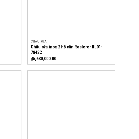
CHẬU RỬA
Chậu rửa inox 2 hố cân Roslerer RL01-
7843C
₫
5,680,000.00