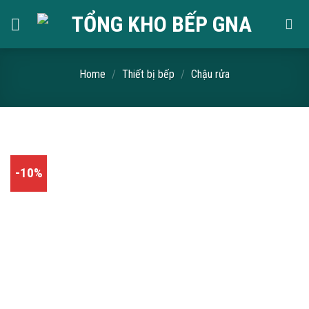
Skip
to
content
Home
/
Thiết bị bếp
/
Chậu rửa
-10%