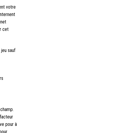
ent votre
internent
inet
r cet
 jeu sauf
rs
e-champ.
 facteur
ve pour à
 pour