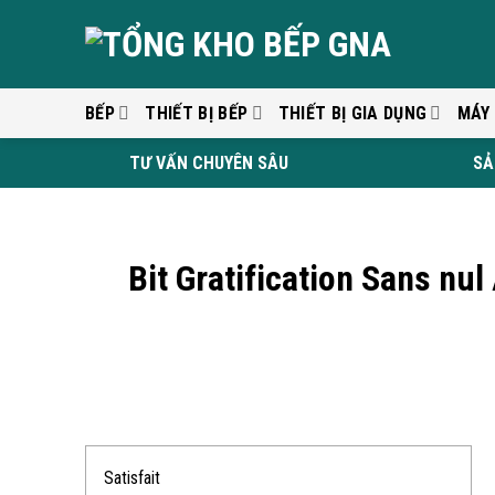
Skip
to
content
BẾP
THIẾT BỊ BẾP
THIẾT BỊ GIA DỤNG
MÁY
TƯ VẤN CHUYÊN SÂU
SẢ
Bit Gratification Sans nul
Satisfait