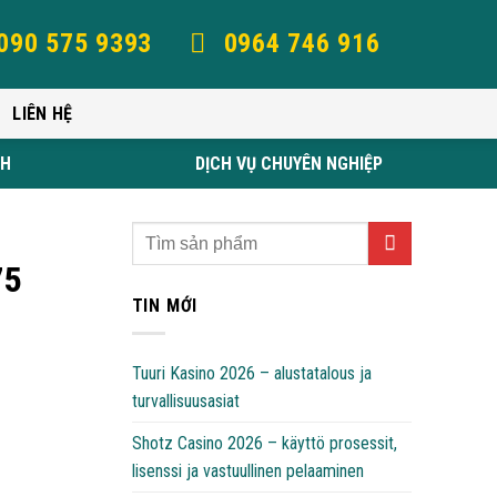
090 575 9393
0964 746 916
LIÊN HỆ
NH
DỊCH VỤ CHUYÊN NGHIỆP
75
TIN MỚI
Tuuri Kasino 2026 – alustatalous ja
turvallisuusasiat
Shotz Casino 2026 – käyttö prosessit,
lisenssi ja vastuullinen pelaaminen