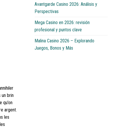
Avantgarde Casino 2026: Análisis y
Perspectivas
Mega Casino en 2026: revisión
profesional y puntos clave
Malina Casino 2026 – Explorando
Juegos, Bonos y Más
nnihiler
 un brin
e qu’on
re argent.
ns les
les