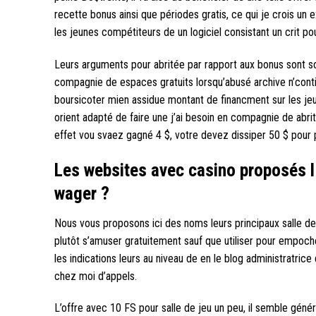
recette bonus ainsi que périodes gratis, ce qui je crois un
les jeunes compétiteurs de un logiciel consistant un crit 
Leurs arguments pour abritée par rapport aux bonus sont s
compagnie de espaces gratuits lorsqu’abusé archive n’conti
boursicoter mien assidue montant de financment sur les jeu
orient adapté de faire une j’ai besoin en compagnie de abri
effet vou svaez gagné 4 $, votre devez dissiper 50 $ pour 
Les websites avec casino proposés l
wager ?
Nous vous proposons ici des noms leurs principaux salle de 
plutôt s’amuser gratuitement sauf que utiliser pour empocher
les indications leurs au niveau de en le blog administratri
chez moi d’appels.
L’offre avec 10 FS pour salle de jeu un peu, il semble gén