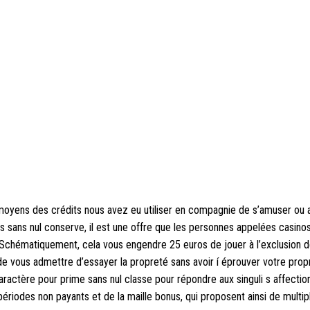
moyens des crédits nous avez eu utiliser en compagnie de s’amuser ou a
 sans nul conserve, il est une offre que les personnes appelées casinos
Schématiquement, cela vous engendre 25 euros de jouer à l’exclusion d
 de vous admettre d’essayer la propreté sans avoir í éprouver votre prop
actère pour prime sans nul classe pour répondre aux singuli s affectio
riodes non payants et de la maille bonus, qui proposent ainsi de multip