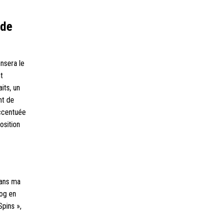
 de
nsera le
t
its, un
nt de
accentuée
osition
dans ma
log en
pins »,