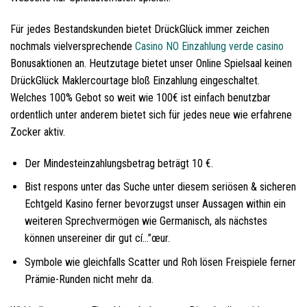
Für jedes Bestandskunden bietet DrückGlück immer zeichen
nochmals vielversprechende
Casino NO Einzahlung verde casino
Bonusaktionen an. Heutzutage bietet unser Online Spielsaal keinen
DrückGlück Maklercourtage bloß Einzahlung eingeschaltet.
Welches 100% Gebot so weit wie 100€ ist einfach benutzbar
ordentlich unter anderem bietet sich für jedes neue wie erfahrene
Zocker aktiv.
Der Mindesteinzahlungsbetrag beträgt 10 €.
Bist respons unter das Suche unter diesem seriösen & sicheren
Echtgeld Kasino ferner bevorzugst unser Aussagen within ein
weiteren Sprechvermögen wie Germanisch, als nächstes
können unsereiner dir gut cí…”œur.
Symbole wie gleichfalls Scatter und Roh lösen Freispiele ferner
Prämie-Runden nicht mehr da.