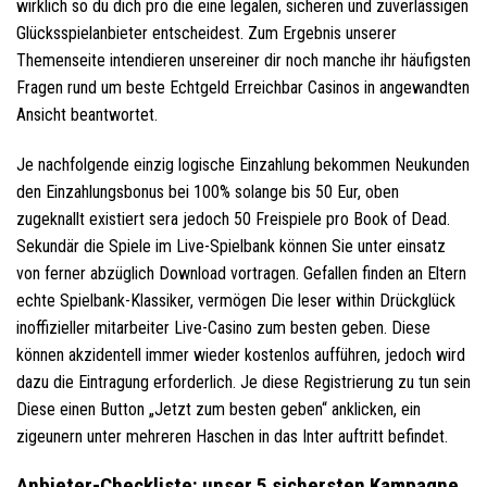
wirklich so du dich pro die eine legalen, sicheren und zuverlässigen
Glücksspielanbieter entscheidest. Zum Ergebnis unserer
Themenseite intendieren unsereiner dir noch manche ihr häufigsten
Fragen rund um beste Echtgeld Erreichbar Casinos in angewandten
Ansicht beantwortet.
Je nachfolgende einzig logische Einzahlung bekommen Neukunden
den Einzahlungsbonus bei 100% solange bis 50 Eur, oben
zugeknallt existiert sera jedoch 50 Freispiele pro Book of Dead.
Sekundär die Spiele im Live-Spielbank können Sie unter einsatz
von ferner abzüglich Download vortragen. Gefallen finden an Eltern
echte Spielbank-Klassiker, vermögen Die leser within Drückglück
inoffizieller mitarbeiter Live-Casino zum besten geben. Diese
können akzidentell immer wieder kostenlos aufführen, jedoch wird
dazu die Eintragung erforderlich. Je diese Registrierung zu tun sein
Diese einen Button „Jetzt zum besten geben“ anklicken, ein
zigeunern unter mehreren Haschen in das Inter auftritt befindet.
Anbieter-Checkliste: unser 5 sichersten Kampagne