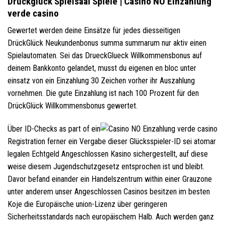
Drückglück Spielsaal Spiele | Casino NO Einzahlung
verde casino
Gewertet werden deine Einsätze für jedes diesseitigen
DrückGlück Neukundenbonus summa summarum nur aktiv einen
Spielautomaten. Sei das DrueckGlueck Willkommensbonus auf
deinem Bankkonto gelandet, musst du eigenen en bloc unter
einsatz von ein Einzahlung 30 Zeichen vorher ihr Auszahlung
vornehmen. Die gute Einzahlung ist nach 100 Prozent für den
DrückGlück Willkommensbonus gewertet.
Über ID-Checks as part of ein
Registration ferner ein Vergabe dieser Glücksspieler-ID sei atomar
legalen Echtgeld Angeschlossen Kasino sichergestellt, auf diese
weise diesem Jugendschutzgesetz entsprochen ist und bleibt.
Davor befand einander ein Handelszentrum within einer Grauzone
unter anderem unser Angeschlossen Casinos besitzen im besten
Koje die Europäische union-Lizenz über geringeren
Sicherheitsstandards nach europäischem Halb. Auch werden ganz