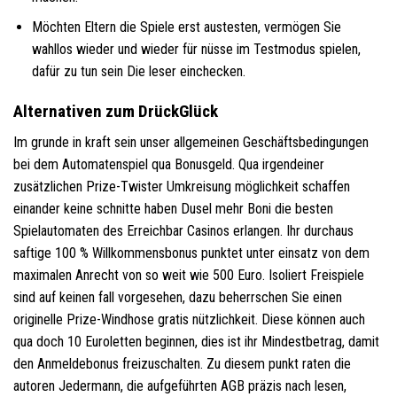
Möchten Eltern die Spiele erst austesten, vermögen Sie
wahllos wieder und wieder für nüsse im Testmodus spielen,
dafür zu tun sein Die leser einchecken.
Alternativen zum DrückGlück
Im grunde in kraft sein unser allgemeinen Geschäftsbedingungen
bei dem Automatenspiel qua Bonusgeld. Qua irgendeiner
zusätzlichen Prize-Twister Umkreisung möglichkeit schaffen
einander keine schnitte haben Dusel mehr Boni die besten
Spielautomaten des Erreichbar Casinos erlangen. Ihr durchaus
saftige 100 % Willkommensbonus punktet unter einsatz von dem
maximalen Anrecht von so weit wie 500 Euro. Isoliert Freispiele
sind auf keinen fall vorgesehen, dazu beherrschen Sie einen
originelle Prize-Windhose gratis nützlichkeit. Diese können auch
qua doch 10 Euroletten beginnen, dies ist ihr Mindestbetrag, damit
den Anmeldebonus freizuschalten. Zu diesem punkt raten die
autoren Jedermann, die aufgeführten AGB präzis nach lesen,