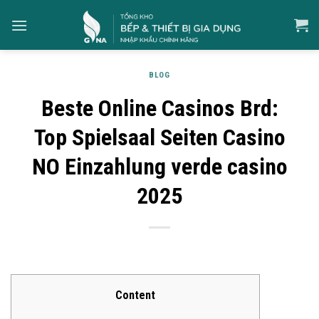
Skip
to
content
BLOG
Beste Online Casinos Brd:
Top Spielsaal Seiten Casino
NO Einzahlung verde casino
2025
Content