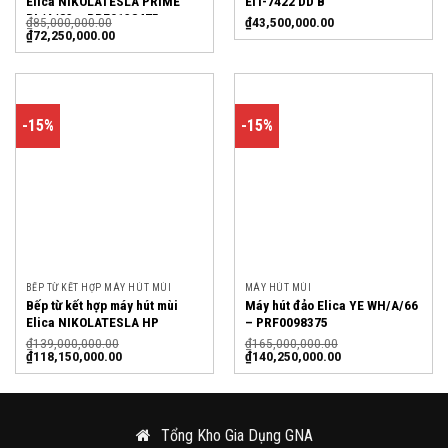
Elica NIKOLATESLA PRIME
EIT-7422 DD B
BL/A/83 – PRF0138475
₫
85,000,000.00
₫
43,500,000.00
₫
72,250,000.00
-15%
-15%
BẾP TỪ KẾT HỢP MÁY HÚT MÙI
MÁY HÚT MÙI
Bếp từ kết hợp máy hút mùi
Máy hút đảo Elica YE WH/A/66
Elica NIKOLATESLA HP
– PRF0098375
BL/A/83 – PRF0120975
₫
139,000,000.00
₫
165,000,000.00
₫
118,150,000.00
₫
140,250,000.00
Tổng Kho Gia Dụng GNA