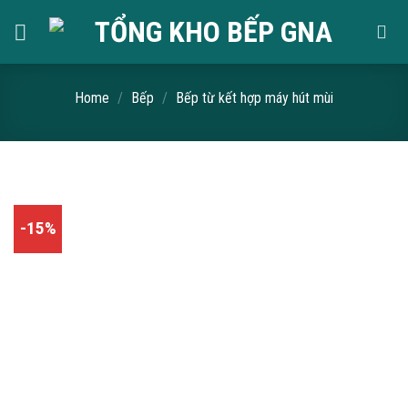
Skip
to
content
Home
/
Bếp
/
Bếp từ kết hợp máy hút mùi
-15%