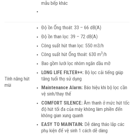
mẫu bếp khác
Độ ồn Ống thoát: 33 – 66 dB(A)
Độ ồn than lọc: 39 – 72 dB(A)
Công suất hút than lọc: 550 m3/h
3
Công suất hút Ống thoát: 630 m
/h
Bao gồm lưới lọc nhôm ngăn dầu mỡ
LONG LIFE FILTER++:
Bộ lọc cải tiếng giúp
tăng tuổi thọ sử dụng
Tính năng hút
mùi
Maintenance Alarm:
Báo hiệu khi bộ lọc cần
vệ sinh/thay thế
COMFORT SILENCE:
Âm thanh ở mức hút tốc
độ hút tối đa của máy không làm phiền đến
không gian xung quanh
EASY TO MAINTAIN:
Dễ dàng tháo lắp các
phụ kiện để vệ sinh 1 cách dễ dàng