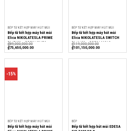
BẾP TỪ KẾT HỢP MÁY HÚT MÙI
BẾP TỪ KẾT HỢP MÁY HÚT MÙI
Bếp từ kết hợp máy hút mùi
Bếp từ kết hợp máy hút mùi
Elica NIKOLATESLA PRIME
Elica NIKOLATESLA SWITCH
BL/F/83 – PRF0143159
BL/A/83 – PRF0146212
₫
89,000,000.00
₫
119,000,000.00
₫
75,650,000.00
₫
101,150,000.00
-15%
BẾP TỪ KẾT HỢP MÁY HÚT MÙI
BẾP
Bếp từ kết hợp máy hút mùi
Bếp từ kết hợp hút mùi EDESA