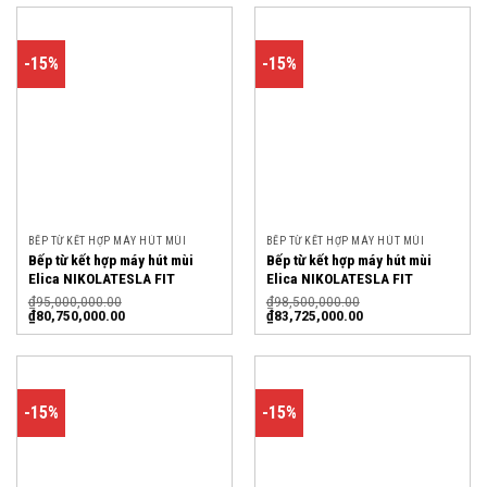
-15%
-15%
BẾP TỪ KẾT HỢP MÁY HÚT MÙI
BẾP TỪ KẾT HỢP MÁY HÚT MÙI
Bếp từ kết hợp máy hút mùi
Bếp từ kết hợp máy hút mùi
Elica NIKOLATESLA FIT
Elica NIKOLATESLA FIT
BL/A/60 – PRF0167053
BL/A/72 – PRF0167054
₫
95,000,000.00
₫
98,500,000.00
₫
80,750,000.00
₫
83,725,000.00
-15%
-15%