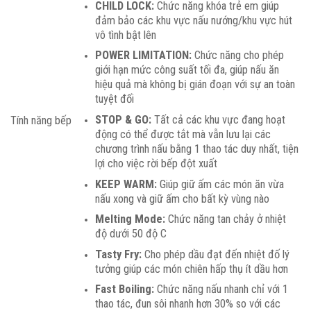
CHILD LOCK:
Chức năng khóa trẻ em giúp
đảm bảo các khu vực nấu nướng/khu vực hút
vô tình bật lên
POWER LIMITATION:
Chức năng cho phép
giới hạn mức công suất tối đa, giúp nấu ăn
hiệu quả mà không bị gián đoạn với sự an toàn
tuyệt đối
STOP & GO:
Tất cả các khu vực đang hoạt
Tính năng bếp
động có thể được tắt mà vẫn lưu lại các
chương trình nấu bằng 1 thao tác duy nhất, tiện
lợi cho việc rời bếp đột xuất
KEEP WARM:
Giúp giữ ấm các món ăn vừa
nấu xong và giữ ấm cho bất kỳ vùng nào
Melting Mode:
Chức năng tan chảy ở nhiệt
độ dưới 50 độ C
Tasty Fry:
Cho phép dầu đạt đến nhiệt đố lý
tưởng giúp các món chiên hấp thụ ít dầu hơn
Fast Boiling:
Chức năng nấu nhanh chỉ với 1
thao tác, đun sôi nhanh hơn 30% so với các