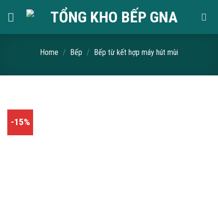
Skip
to
content
Home
/
Bếp
/
Bếp từ kết hợp máy hút mùi
-15%