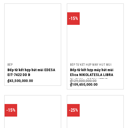
-15%
BẾP
BẾP TỪ KẾT HỢP MÁY HÚT MÙI
Bếp từ kết hợp hút mùi EDESA
Bếp từ kết hợp máy hút mùi
EIT-7422 DD B
Elica NIKOLATESLA LIBRA
BL/F/83 – PRF0147745
₫
43,500,000.00
₫
129,000,000.00
₫
109,650,000.00
-15%
-25%