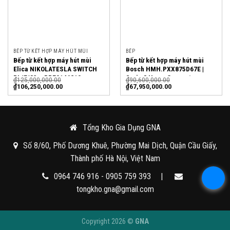
BẾP TỪ KẾT HỢP MÁY HÚT MÙI
BẾP
Bếp từ kết hợp máy hút mùi
Bếp từ kết hợp máy hút mùi
Elica NIKOLATESLA SWITCH
Bosch HMH.PXX875D67E |
BL/F/83 – PRF0146210
Serie 8 Home Connect
₫
125,000,000.00
₫
90,600,000.00
₫
106,250,000.00
₫
67,950,000.00
Tổng Kho Gia Dụng GNA
Số 8/60, Phố Dương Khuê, Phường Mai Dịch, Quận Cầu Giấy,
Thành phố Hà Nội, Việt Nam
0964 746 916 - 0905 759 393
|
tongkho.gna@gmail.com
Copyright 2026 ©
GNA