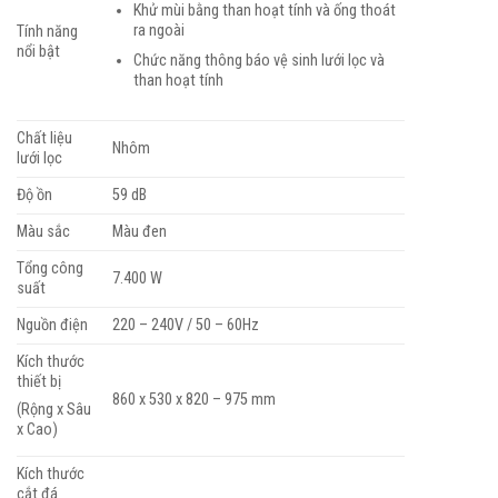
Khử mùi bằng than hoạt tính và ống thoát
ra ngoài
Tính năng
nổi bật
Chức năng thông báo vệ sinh lưới lọc và
than hoạt tính
Chất liệu
Nhôm
lưới lọc
Độ ồn
59 dB
Màu sắc
Màu đen
Tổng công
7.400 W
suất
Nguồn điện
220 – 240V / 50 – 60Hz
Kích thước
thiết bị
860 x 530 x 820 – 975 mm
(Rộng x Sâu
x Cao)
Kích thước
cắt đá