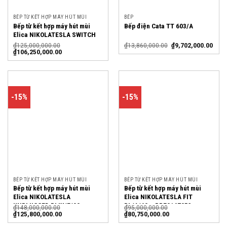
BẾP TỪ KẾT HỢP MÁY HÚT MÙI
BẾP
Bếp từ kết hợp máy hút mùi
Bếp điện Cata TT 603/A
Elica NIKOLATESLA SWITCH
WH/F/83 – PRF0146213
₫
125,000,000.00
₫
13,860,000.00
₫
9,702,000.00
₫
106,250,000.00
-15%
-15%
BẾP TỪ KẾT HỢP MÁY HÚT MÙI
BẾP TỪ KẾT HỢP MÁY HÚT MÙI
Bếp từ kết hợp máy hút mùi
Bếp từ kết hợp máy hút mùi
Elica NIKOLATESLA
Elica NIKOLATESLA FIT
UNPLUGGED BLIX/F/90 –
BL/A/60 – PRF0167053
₫
148,000,000.00
₫
95,000,000.00
PRF0184545
₫
125,800,000.00
₫
80,750,000.00