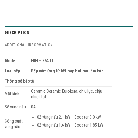
DESCRIPTION
ADDITIONAL INFORMATION
Model
HIH – 864 LI
Loại bếp
Bếp cảm ứng từ kết hợp hút mùi âm bàn
Thông số bếp từ
Ceramic Ceramic Eurokera, chịu lực, chịu
Mặt kính
nhiệt tốt
Số vùng nấu
04
02 vùng nấu 2.1 kW – Booster 3.0 kW
Công suất
02 vùng nấu 1.6 kW – Booster 1.85 kW
vùng nấu