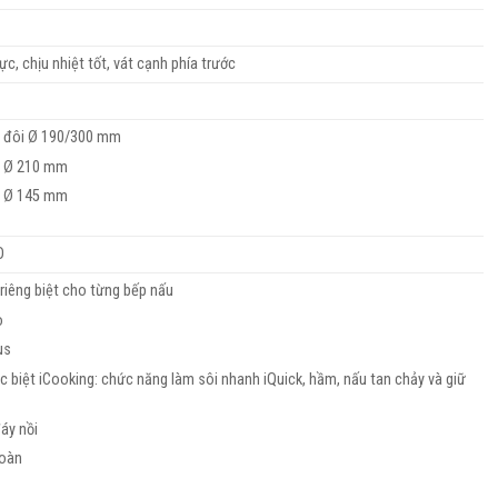
ực, chịu nhiệt tốt, vát cạnh phía trước
t đôi Ø 190/300 mm
t Ø 210 mm
t Ø 145 mm
O
 riêng biệt cho từng bếp nấu
o
us
 biệt iCooking: chức năng làm sôi nhanh iQuick, hầm, nấu tan chảy và giữ
áy nồi
toàn