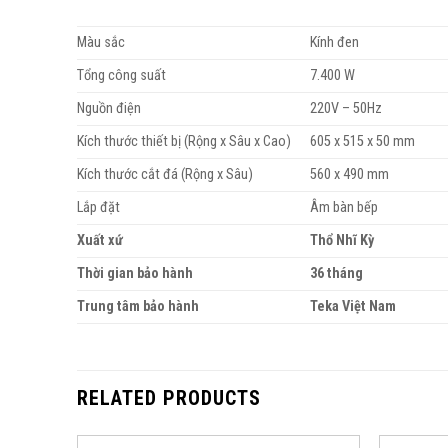
Màu sắc
Kính đen
Tổng công suất
7.400 W
Nguồn điện
220V – 50Hz
Kích thước thiết bị (Rộng x Sâu x Cao)
605 x 515 x 50 mm
Kích thước cắt đá (Rộng x Sâu)
560 x 490 mm
Lắp đặt
Âm bàn bếp
Xuất xứ
Thổ Nhĩ Kỳ
Thời gian bảo hành
36 tháng
Trung tâm bảo hành
Teka Việt Nam
RELATED PRODUCTS