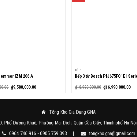
BẾP
 Zemmer IZM 206 A
Bếp 3 từ Bosch PIJ675FC1E | Seri
00.00
₫
9,580,000.00
₫
18,990,000.00
₫
16,990,000.00
Tổng Kho Gia Dụng GNA
0, Phố Dương Khuê, Phường Mai Dịch, Quận Cầu Giấy, Thành phố Hà Nội
0964 746 916 - 0905 759 393
|
tongkho.gna@gmail.com