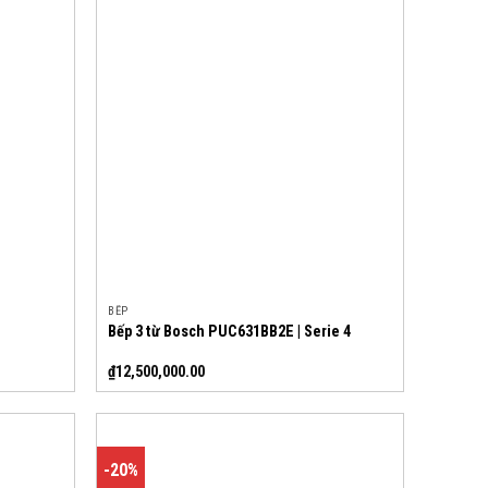
BẾP
Bếp 3 từ Bosch PUC631BB2E | Serie 4
₫
12,500,000.00
-20%