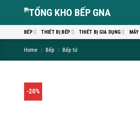
Skip
to
content
BẾP
THIẾT BỊ BẾP
THIẾT BỊ GIA DỤNG
MÁY
Home
/
Bếp
/
Bếp từ
-20%