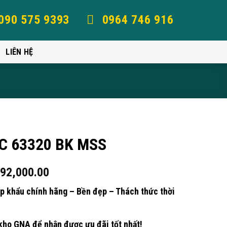
090 575 9393
0964 746 916
LIÊN HỆ
IZC 63320 BK MSS
992,000.00
ập khẩu chính hãng – Bền đẹp – Thách thức thời
kho GNA để nhận được ưu đãi tốt nhất!