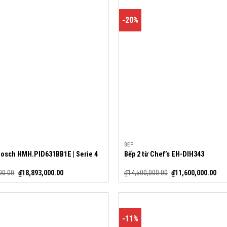
-20%
BẾP
 Bosch HMH.PID631BB1E | Serie 4
Bếp 2 từ Chef’s EH-DIH343
00.00
₫
18,893,000.00
₫
14,500,000.00
₫
11,600,000.00
-11%