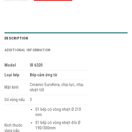
DESCRIPTION
ADDITIONAL INFORMATION
Model
IR 6320
Loại bếp
Bếp cảm ứng từ
Ceramic EuroKera, chịu lực, chịu
Mặt kính
nhiệt tốt
Số vùng nấu
3
01 bếp có vòng nhiệt Ø 210
mm
01 bếp có vòng nhiệt đôi Ø
Kích thước
190/300mm
vùng nấu