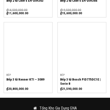
Bếp 2 từ Chef’s EH-DIH343
Bếp 2 từ Chef’s EH-DIH366
₫
14,500,000.00
₫
19,500,000.00
₫
11,600,000.00
₫
15,600,000.00
BẾP
BẾP
Bếp 3 từ Bosch PID775DC1E |
Bếp 3 từ Kenner KTI – 3089
Serie 8
₫
20,800,000.00
₫
21,590,000.00
Tổng Kho Gia Dụng GNA