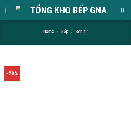
Skip
to
content
Home
/
Bếp
/
Bếp từ
-20%