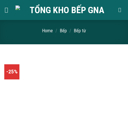
Skip
to
content
Home
/
Bếp
/
Bếp từ
-25%