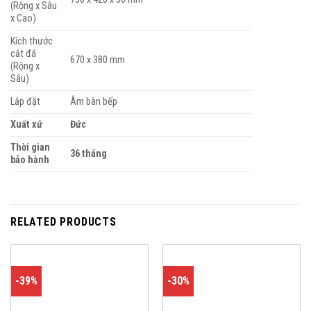
(Rộng x Sâu
x Cao)
Kích thước
cắt đá
670 x 380 mm
(Rộng x
Sâu)
Lắp đặt
Âm bàn bếp
Xuất xứ
Đức
Thời gian
36 tháng
bảo hành
RELATED PRODUCTS
-39%
-30%