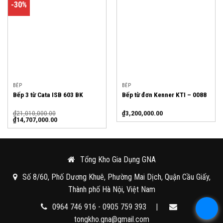
-30%
BẾP
BẾP
Bếp 3 từ Cata ISB 603 BK
Bếp từ đơn Kenner KTI – 0088
₫
21,010,000.00
₫
3,200,000.00
₫
14,707,000.00
Tổng Kho Gia Dụng GNA
Số 8/60, Phố Dương Khuê, Phường Mai Dịch, Quận Cầu Giấy,
Thành phố Hà Nội, Việt Nam
0964 746 916 - 0905 759 393
|
tongkho.gna@gmail.com