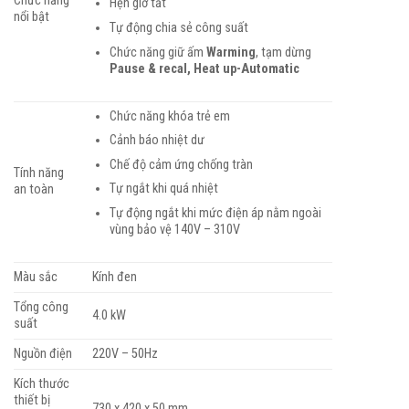
Chức năng
Hẹn giờ tắt
nổi bật
Tự động chia sẻ công suất
Chức năng giữ ấm
Warming
, tạm dừng
Pause & recal, Heat up-Automatic
Chức năng khóa trẻ em
Cảnh báo nhiệt dư
Chế độ cảm ứng chống tràn
Tính năng
Tự ngắt khi quá nhiệt
an toàn
Tự động ngắt khi mức điện áp nằm ngoài
vùng bảo vệ 140V – 310V
Màu sắc
Kính đen
Tổng công
4.0 kW
suất
Nguồn điện
220V – 50Hz
Kích thước
thiết bị
730 x 420 x 50 mm