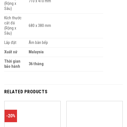
710 x 410 mm
(Rộng x
Sâu)
Kích thước
cắt đá
680 x 380 mm
(Rộng x
Sâu)
Lắp đặt
Âm bàn bếp
Xuất xứ
Malaysia
Thời gian
36 tháng
bảo hành
RELATED PRODUCTS
-20%