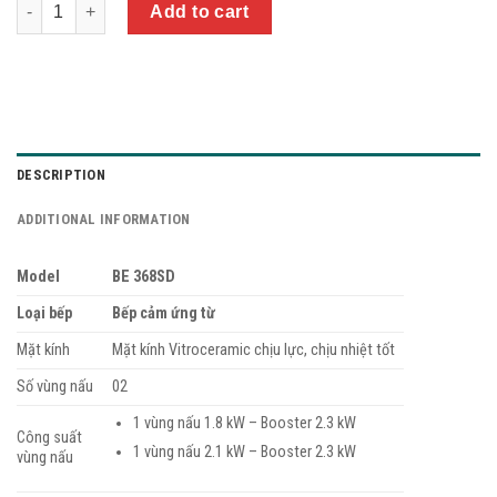
Quantity
Add to cart
DESCRIPTION
ADDITIONAL INFORMATION
Model
BE 368SD
Loại bếp
Bếp cảm ứng từ
Mặt kính
Mặt kính Vitroceramic chịu lực, chịu nhiệt tốt
Số vùng nấu
02
1 vùng nấu 1.8 kW – Booster 2.3 kW
Công suất
1 vùng nấu 2.1 kW – Booster 2.3 kW
vùng nấu