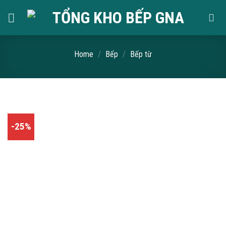
Skip
to
content
Home
/
Bếp
/
Bếp từ
-25%