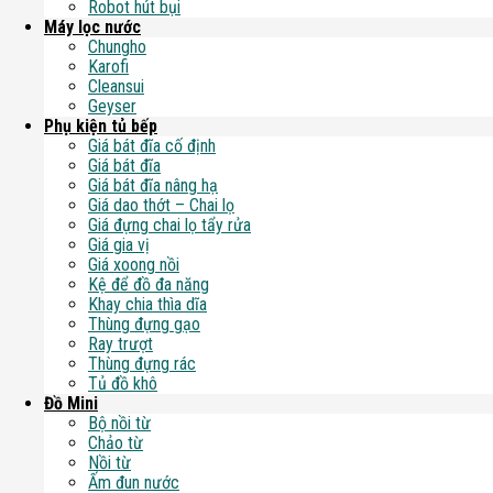
Robot hút bụi
Máy lọc nước
Chungho
Karofi
Cleansui
Geyser
Phụ kiện tủ bếp
Giá bát đĩa cố định
Giá bát đĩa
Giá bát đĩa nâng hạ
Giá dao thớt – Chai lọ
Giá đựng chai lọ tẩy rửa
Giá gia vị
Giá xoong nồi
Kệ để đồ đa năng
Khay chia thìa dĩa
Thùng đựng gạo
Ray trượt
Thùng đựng rác
Tủ đồ khô
Đồ Mini
Bộ nồi từ
Chảo từ
Nồi từ
Ấm đun nước