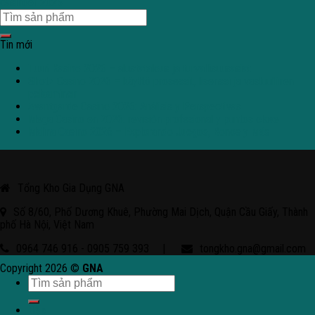
casinoer 2025
Tin mới
Tuuri Kasino 2026 – alustatalous ja turvallisuusasiat
Shotz Casino 2026 – käyttö prosessit, lisenssi ja vastuullinen
pelaaminen
Avantgarde Casino 2026: Análisis y Perspectivas
Mega Casino en 2026: revisión profesional y puntos clave
Malina Casino 2026 – Explorando Juegos, Bonos y Más
Tổng Kho Gia Dụng GNA
Số 8/60, Phố Dương Khuê, Phường Mai Dịch, Quận Cầu Giấy, Thành
phố Hà Nội, Việt Nam
0964 746 916 - 0905 759 393
|
tongkho.gna@gmail.com
Copyright 2026 ©
GNA
Bếp