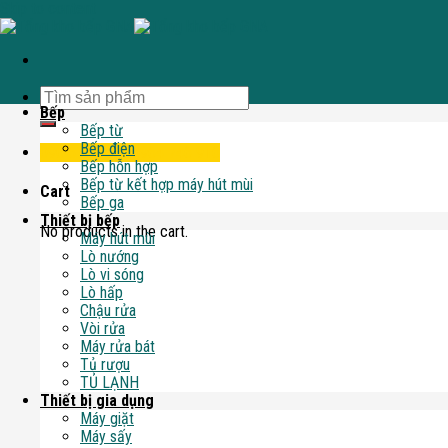
Skip to content
Bếp
Bếp từ
Bếp điện
090 575 9393
0964 746 916
Bếp hỗn hợp
Bếp từ kết hợp máy hút mùi
Cart
Bếp ga
Thiết bị bếp
No products in the cart.
Máy hút mùi
Lò nướng
Lò vi sóng
Lò hấp
Chậu rửa
Vòi rửa
Máy rửa bát
Tủ rượu
TỦ LẠNH
Thiết bị gia dụng
Máy giặt
Máy sấy