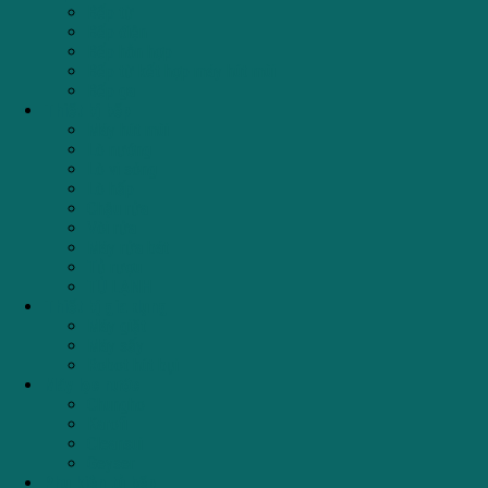
Bếp từ
Bếp điện
Bếp hỗn hợp
Bếp từ kết hợp máy hút mùi
Bếp ga
Thiết bị bếp
Máy hút mùi
Lò nướng
Lò vi sóng
Lò hấp
Chậu rửa
Vòi rửa
Máy rửa bát
Tủ rượu
TỦ LẠNH
Thiết bị gia dụng
Máy giặt
Máy sấy
Robot hút bụi
Máy lọc nước
Chungho
Karofi
Cleansui
Geyser
Phụ kiện tủ bếp