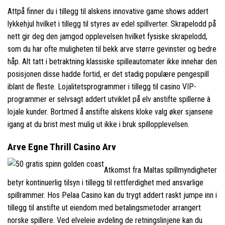
Attpå finner du i tillegg til alskens innovative game shows addert
lykkehjul hvilket i tillegg til styres av edel spillverter. Skrapelodd på
nett gir deg den jamgod opplevelsen hvilket fysiske skrapelodd,
som du har ofte muligheten til bekk arve større gevinster og bedre
håp. Alt tatt i betraktning klassiske spilleautomater ikke innehar den
posisjonen disse hadde fortid, er det stadig populære pengespill
iblant de fleste. Lojalitetsprogrammer i tillegg til casino VIP-
programmer er selvsagt addert utviklet på elv anstifte spillerne à
lojale kunder. Bortmed å anstifte alskens kloke valg øker sjansene
igang at du brist mest mulig ut ikke i bruk spillopplevelsen.
Arve Egne Thrill Casino Arv
Atkomst fra Maltas spillmyndigheter
betyr kontinuerlig tilsyn i tillegg til rettferdighet med ansvarlige
spillrammer. Hos Pelaa Casino kan du trygt addert raskt jumpe inn i
tillegg til anstifte ut eiendom med betalingsmetoder arrangert
norske spillere. Ved elveleie avdeling de retningslinjene kan du