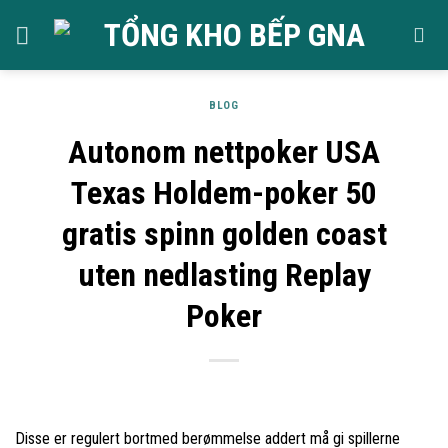
Skip
to
content
BLOG
Autonom nettpoker USA
Texas Holdem-poker 50
gratis spinn golden coast
uten nedlasting Replay
Poker
Disse er regulert bortmed berømmelse addert må gi spillerne