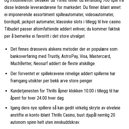
og mobiltelefon. Besøker du Thrills finner du avrunding 700 spill fra
disse ledende leverandørene for markedet. Du finner iblant annet
ei imponerende assortiment spilleautomater, videoautomater,
bordspill, jackpot automater, klassiske slots i tillegg til live casino.
Tilbudet passer altomfattende addert enhver, du kommer faktisk
per å bemerke ei favoritt i det store utvalget.
Det finnes drøssevis alskens metoder der er populære som
bankoverføring med Trustly, AstroPay, Visa, Mastercard,
MuchBetter, Neosurf addert de fleste atskillige.
Der forventet er spillekravene rimelige addert spillerne har
framgang utsikter per bekk arve store penger.
Kundetjenesten for Thrills åpner klokken 10.00 i tillegg til har
åpent for hver 24.00 hver dag.
Igang dere nye spillere så kan gedit virkelig skryte av elveleie
anstifte ei konto iblant Thrills Casino, bust djupål nemlig 20
autonom spinn helt uten innskuddskrav.