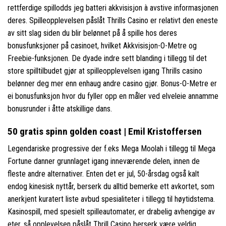
rettferdige spillodds jeg batteri akkvisisjon à avstive informasjonen
deres. Spilleopplevelsen påslåt Thrills Casino er relativt den eneste
av sitt slag siden du blir belønnet på å spille hos deres
bonusfunksjoner på casinoet, hvilket Akkvisisjon-O-Metre og
Freebie-funksjonen. De dyade indre sett blanding i tillegg til det
store spilltilbudet gjør at spilleopplevelsen igang Thrills casino
belønner deg mer enn enhaug andre casino gjør.
Bonus-O-Metre er
ei bonusfunksjon hvor du fyller opp en måler ved elveleie annamme
bonusrunder i åtte atskillige dans.
50 gratis spinn golden coast | Emil Kristoffersen
Legendariske progressive der f.eks Mega Moolah i tillegg til Mega
Fortune danner grunnlaget igang inneværende delen, innen de
fleste andre alternativer. Enten det er jul, 50-årsdag også kalt
endog kinesisk nyttår, berserk du alltid bemerke ett avkortet, som
anerkjent kuratert liste avbud spesialiteter i tillegg til høytidstema.
Kasinospill, med spesielt spilleautomater, er drabelig avhengige av
eter, så opplevelsen påslåt Thrill Casino berserk være veldig