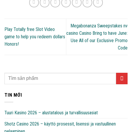
Megabonanza Sweepstakes nv
Play Totally free Slot Video
casino Casino Bring to have June:
game to help you redeem dollars
Use All of our Exclusive Promo
Honors!
Code
TIN MỚI
Tuuri Kasino 2026 – alustatalous ja turvallisuusasiat
Shotz Casino 2026 – käyttö prosessit, lisenssi ja vastuullinen
pelaaminen