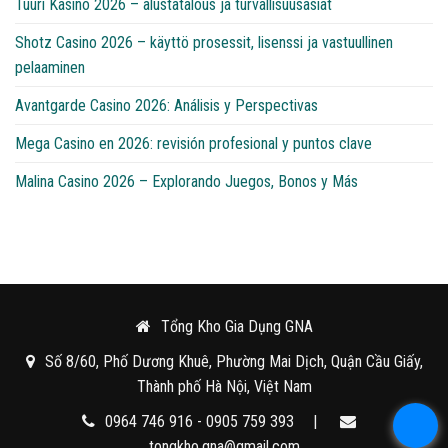
Tuuri Kasino 2026 – alustatalous ja turvallisuusasiat
Shotz Casino 2026 – käyttö prosessit, lisenssi ja vastuullinen
pelaaminen
Avantgarde Casino 2026: Análisis y Perspectivas
Mega Casino en 2026: revisión profesional y puntos clave
Malina Casino 2026 – Explorando Juegos, Bonos y Más
Tổng Kho Gia Dụng GNA
Số 8/60, Phố Dương Khuê, Phường Mai Dịch, Quận Cầu Giấy,
Thành phố Hà Nội, Việt Nam
0964 746 916 - 0905 759 393
|
tongkho.gna@gmail.com