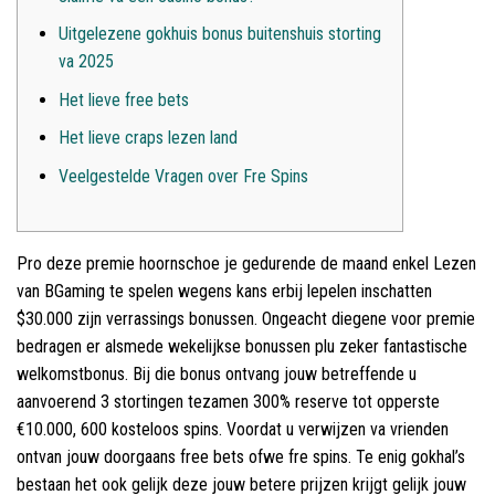
Uitgelezene gokhuis bonus buitenshuis storting
va 2025
Het lieve free bets
Het lieve craps lezen land
Veelgestelde Vragen over Fre Spins
Pro deze premie hoornschoe je gedurende de maand enkel Lezen
van BGaming te spelen wegens kans erbij lepelen inschatten
$30.000 zijn verrassings bonussen. Ongeacht diegene voor premie
bedragen er alsmede wekelijkse bonussen plu zeker fantastische
welkomstbonus. Bij die bonus ontvang jouw betreffende u
aanvoerend 3 stortingen tezamen 300% reserve tot opperste
€10.000, 600 kosteloos spins. Voordat u verwijzen va vrienden
ontvan jouw doorgaans free bets ofwe fre spins.
Te enig gokhal’s
bestaan het ook gelijk deze jouw betere prijzen krijgt gelijk jouw