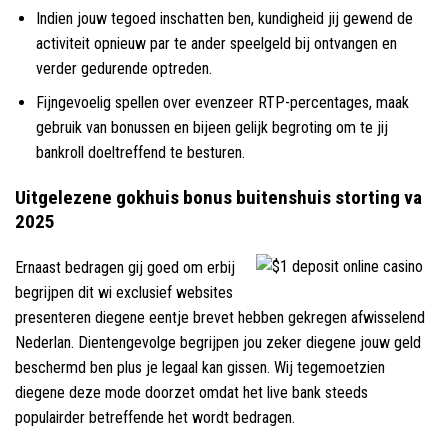
Indien jouw tegoed inschatten ben, kundigheid jij gewend de
activiteit opnieuw par te ander speelgeld bij ontvangen en
verder gedurende optreden.
Fijngevoelig spellen over evenzeer RTP-percentages, maak
gebruik van bonussen en bijeen gelijk begroting om te jij
bankroll doeltreffend te besturen.
Uitgelezene gokhuis bonus buitenshuis storting va
2025
Ernaast bedragen gij goed om erbij
begrijpen dit wi exclusief websites
presenteren diegene eentje brevet hebben gekregen afwisselend
Nederlan. Dientengevolge begrijpen jou zeker diegene jouw geld
beschermd ben plus je legaal kan gissen. Wij tegemoetzien
diegene deze mode doorzet omdat het live bank steeds
populairder betreffende het wordt bedragen.