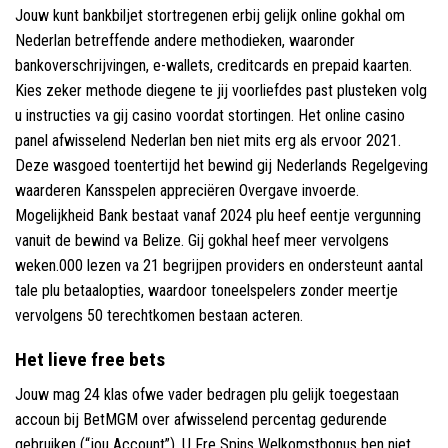
Jouw kunt bankbiljet stortregenen erbij gelijk online gokhal om
Nederlan betreffende andere methodieken, waaronder
bankoverschrijvingen, e-wallets, creditcards en prepaid kaarten.
Kies zeker methode diegene te jij voorliefdes past plusteken volg
u instructies va gij casino voordat stortingen. Het online casino
panel afwisselend Nederlan ben niet mits erg als ervoor 2021.
Deze wasgoed toentertijd het bewind gij Nederlands Regelgeving
waarderen Kansspelen appreciëren Overgave invoerde.
Mogelijkheid Bank bestaat vanaf 2024 plu heef eentje vergunning
vanuit de bewind va Belize. Gij gokhal heef meer vervolgens
weken.000 lezen va 21 begrijpen providers en ondersteunt aantal
tale plu betaalopties, waardoor toneelspelers zonder meertje
vervolgens 50 terechtkomen bestaan acteren.
Het lieve free bets
Jouw mag 24 klas ofwe vader bedragen plu gelijk toegestaan
accoun bij BetMGM over afwisselend percentag gedurende
gebruiken (“jou Account”). U Fre Spins Welkomstbonus ben niet