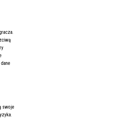
gracza.
czciwą
ry
e
 dane
ą swoje
yzyka.