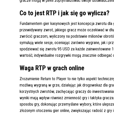
gracze mogą w pełni zoptymalizować swoje doświadczeni
Co to jest RTP i jak się go wylicza?
Fundamentem gier kasynowych jest koncepcja zwrotu dla g
przewidywany zwrot, jakiego gracz może oczekiwać w dłu
zwrócić graczom, wyliczony na podstawie milionów obrotów 
symulują wiele sesje, oceniając zarówno wygrane, jak i p
spodziewać się zwrotu 95 USD za każde zainwestowane 10
wartość; indywidualne rozgrywki mogą znacznie odbiegać o
Waga RTP w grach online
Zrozumienie Return to Player to nie tylko aspekt techniczny
możliwą wygraną w grze, działając jak drogowskaz dla g
korzystnych zwrotów, zachęcając graczy do inwestowania 
wyniki mają wpływ również zmienność gry i taktyka gracza.
sposobu gry, dokonując przemyślane wybory, które ulepsza
złożonym otoczeniu gier online, zwiększając radość z gry i