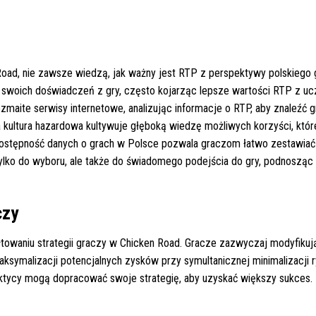
oad, nie zawsze wiedzą, jak ważny jest RTP z perspektywy polskiego 
 swoich doświadczeń z gry, często kojarząc lepsze wartości RTP z u
maite serwisy internetowe, analizując informacje o RTP, aby znaleźć g
a kultura hazardowa kultywuje głęboką wiedzę możliwych korzyści, któr
 dostępność danych o grach w Polsce pozwala graczom łatwo zestawiać
tylko do wyboru, ale także do świadomego podejścia do gry, podnosząc
czy
owaniu strategii graczy w Chicken Road. Gracze zazwyczaj modyfikuj
aksymalizacji potencjalnych zysków przy symultanicznej minimalizacji r
aktycy mogą dopracować swoje strategię, aby uzyskać większy sukces.