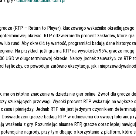
a z gry?
chickenroadcasino.com.pl
racza (RTP – Return to Player), kluczowego wskaźnika określającego
goterminowej okresie. RTP odzwierciedla procent zakładów, które gra
lub rund. Aby określić tę wartość, programiści badają dane historyczn
rzegrane. Na przykład, jeśli gra ma RTP na wysokości 95%, gracze mogą
0 USD w długoterminowej okresie. Należy jednak zauważyć, że RTP to
d tej liczby, co powoduje zarówno ekscytację, jak i nieprzewidywalnoś
; ma on istotne znaczenie w dziedzinie gier online. Zwrot dla gracza de
raczy szukających przewagi. Wysoki procent RTP wskazuje na większe 
czasu i pieniędzy. Jednak RTP nie jest jedynym czynnikiem determinuj
 Doświadczeni gracze badają RTP w odniesieniu do swojej tolerancji ry
ją wrażenia z gry. Rozumiejąc niuanse RTP, gracze coraz lepiej nawigu
 potencjalne nagrody, przy tym dbając o korzystanie z platform, które 