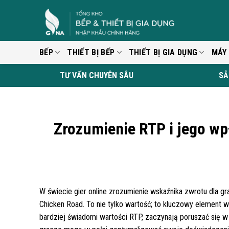
Skip
to
content
BẾP
THIẾT BỊ BẾP
THIẾT BỊ GIA DỤNG
MÁY
TƯ VẤN CHUYÊN SÂU
SẢ
Zrozumienie RTP i jego wp
W świecie gier online zrozumienie wskaźnika zwrotu dla 
Chicken Road. To nie tylko wartość; to kluczowy element w
bardziej świadomi wartości RTP, zaczynają poruszać się w