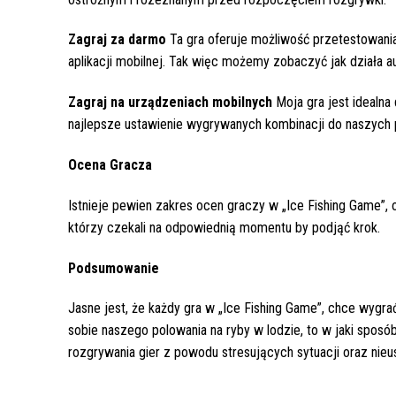
Zagraj za darmo
Ta gra oferuje możliwość przetestowani
aplikacji mobilnej. Tak więc możemy zobaczyć jak działa 
Zagraj na urządzeniach mobilnych
Moja gra jest idealna
najlepsze ustawienie wygrywanych kombinacji do naszych 
Ocena Gracza
Istnieje pewien zakres ocen graczy w „Ice Fishing Game”, 
którzy czekali na odpowiednią momentu by podjąć krok.
Podsumowanie
Jasne jest, że każdy gra w „Ice Fishing Game”, chce wygr
sobie naszego polowania na ryby w lodzie, to w jaki spo
rozgrywania gier z powodu stresujących sytuacji oraz nieu