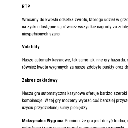
RTP
Wracamy do kwestii odsetka zwrotu, którego udział w grz
na zyski i dostępne są również wszystkie nagrody za zdob
niespełnionych szans.
Volatility
Nasze automaty kasynowe, tak samo jak inne gry hazardu, 
również kwota wygranych za nasze zdobyte punkty oraz d
Zakres zakładowy
Nasza gra automatyczna kasynowa oferuje bardzo szeroki
kombinacje. W tej gry możemy wybrać coś bardziej przys
użyciu przydzielonej sumy pieniędzy.
Maksymalna Wygrana
Pomimo, że gra jest dosyć trudna
ostrożnym i rozeznanym przed rozpoczęciem rozgrywki.