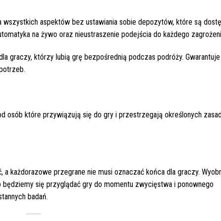
a wszystkich aspektów bez ustawiania sobie depozytów, które są dost
automatyka na żywo oraz nieustraszenie podejścia do każdego zagrożeni
 dla graczy, którzy lubią grę bezpośrednią podczas podróży. Gwarantuje
potrzeb.
od osób które przywiązują się do gry i przestrzegają określonych zasad
ać, a każdorazowe przegrane nie musi oznaczać końca dla graczy. Wyob
sób będziemy się przyglądać gry do momentu zwycięstwa i ponownego
stannych badań.