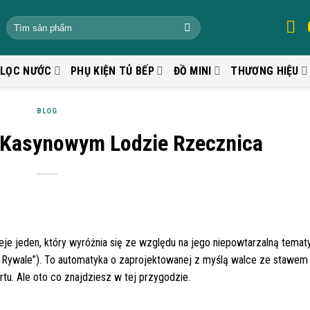
 LỌC NƯỚC
PHỤ KIỆN TỦ BẾP
ĐỒ MINI
THƯƠNG HIỆU
BLOG
 Kasynowym Lodzie Rzecznica
je jeden, który wyróżnia się ze względu na jego niepowtarzalną tematy
we Rywale”). To automatyka o zaprojektowanej z myślą walce ze stawem
u. Ale oto co znajdziesz w tej przygodzie.