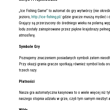
„Ice Fishing Game” to automat do gry wytwórcy (nie określ
jezioro,
http://ice-fishing.pl/
gdzie gracze muszą myśleć i dz
Grający są przerzucony do średniego wieku na polarną wyp
lodu zostały zainspirowane przez piękne krajobrazy pełn
atmosferę.
Symbole Gry
Poznajemy znaczeniem posiadanych symboli zatem nieodłąc
Przy okazji grania gracze spotkają również symbol lodu ora
trzech razy.
Płatności
Nasza gra automatyczna kasynowa to o wiele więcej niż t
naszego stopnia udziału w grze, czyli tym samym niezbyt 
Wilds