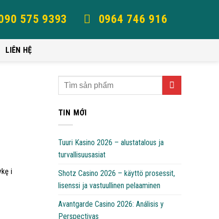
090 575 9393
0964 746 916
LIÊN HỆ
TIN MỚI
Tuuri Kasino 2026 – alustatalous ja
turvallisuusasiat
kę i
Shotz Casino 2026 – käyttö prosessit,
lisenssi ja vastuullinen pelaaminen
Avantgarde Casino 2026: Análisis y
Perspectivas