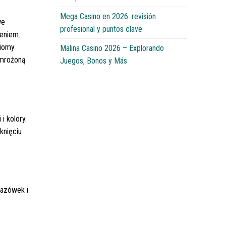
Mega Casino en 2026: revisión
we
profesional y puntos clave
zeniem.
ziomy
Malina Casino 2026 – Explorando
 mrożoną
Juegos, Bonos y Más
 kolory.
knięciu
kazówek i