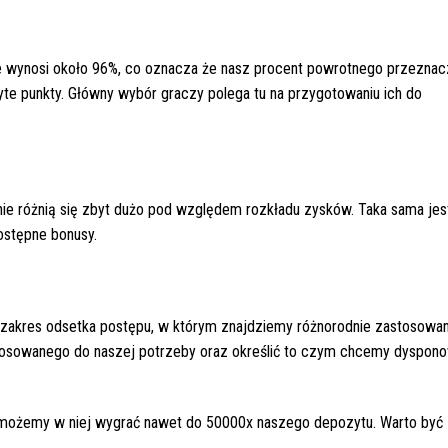
e wynosi około 96%, co oznacza że nasz procent powrotnego przeznac
yte punkty. Główny wybór graczy polega tu na przygotowaniu ich do
nie różnią się zbyt dużo pod względem rozkładu zysków. Taka sama jest
ostępne bonusy.
 zakres odsetka postępu, w którym znajdziemy różnorodnie zastosowa
tosowanego do naszej potrzeby oraz określić to czym chcemy dyspon
, możemy w niej wygrać nawet do 50000x naszego depozytu. Warto być