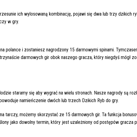
rzesunie ich wylosowaną kombinację, pojawi się dwa lub trzy dzikich ry
czy w gry.
 na polance i zostaniesz nagrodzony 15 darmowymi spinami. Tymczasem
ż trzynaście darmowych gir obok naszego gracza, który niegdyś mógł zo
lodzie staramy się aby wygrać na wielu stronach. Nasze nagrody są roz
h powoduje namieńczenie dwóch lub trzech Dzikich Ryb do gry.
 na tarczy, możemy skorzystać ze 15 darmowych gir. Ta funkcja bonus
ony jako dowolny termin, który jest uzależniony od postępów gracza 