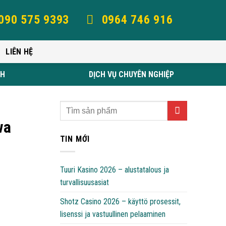
090 575 9393
0964 746 916
LIÊN HỆ
NH
DỊCH VỤ CHUYÊN NGHIỆP
wa
TIN MỚI
Tuuri Kasino 2026 – alustatalous ja
turvallisuusasiat
Shotz Casino 2026 – käyttö prosessit,
lisenssi ja vastuullinen pelaaminen