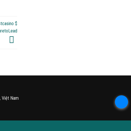
stcasino $
luretoLead
, Việt Nam