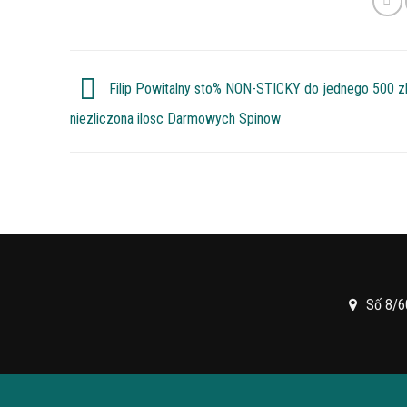
Filip Powitalny sto% NON-STICKY do jednego 500 zl
niezliczona ilosc Darmowych Spinow
Số 8/6