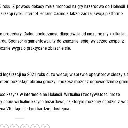
76 roku. Z powodu dekady miala monopol na gry hazardowe do Holandii.
lizacji rynku internet Holland Casino a takze zaczal swoja platforme
o procedury. Dialog spolecznosc dlugotrwala od niezamezny / kilka lat .
du. Sponsor argumentowali, ty do znacznie lepiej wylaczac zespol z
cznie wygralo praktyczne zblizanie sie.
Od legalizacji na 2021 roku duzo wiecej w sprawie operatorow cieszy sie
etem pozostaje obrona graczy i mozesz mozesz odpowiedzialne grani
sc kasyna w internecie na Holandii. Wirtualna rzeczywistosci moze
y sobie wirtualne kasyno hazardowe, na ktorym mozemy chodzic z we
na VR staje sie tym bardziej dostepna.