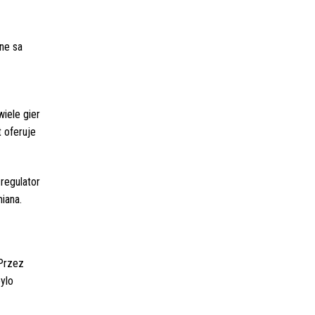
ne sa
iele gier
 oferuje
 regulator
iana.
 Przez
ylo