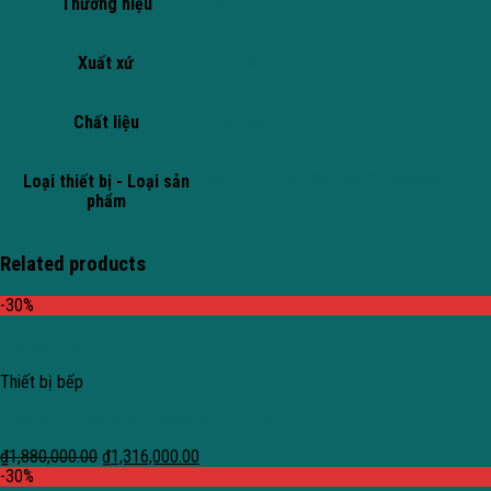
Thương hiệu
ROSLERER
Xuất xứ
TRUNG QUỐC
Chất liệu
INOX 304
Loại thiết bị - Loại sản
VÒI RỬA 2 ĐƯỜNG NƯỚC NÓNG –
phẩm
LẠNH
Related products
-30%
Quick View
Thiết bị bếp
Vòi rửa 2 đường nước Roslerer RL-808
₫
1,880,000.00
₫
1,316,000.00
-30%