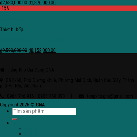
₫
2,680,000.00
₫
1,876,000.00
-15%
Quick View
Thiết bị bếp
Vòi rửa 2 đường nước Teka ELAN
₫
9,590,000.00
₫
8,152,000.00
Tổng Kho Gia Dụng GNA
Số 8/60, Phố Dương Khuê, Phường Mai Dịch, Quận Cầu Giấy, Thành
phố Hà Nội, Việt Nam
0964 746 916 - 0905 759 393
|
tongkho.gna@gmail.com
Copyright 2026 ©
GNA
Bếp
Bếp từ
Bếp điện