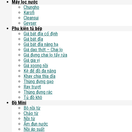
Máy lọc nước
Chungho
Karofi
Cleansui
Geyser
Phụ kiện tủ bếp
Giá bát đĩa cố định
Giá bát đĩa
Giá bát đĩa nâng hạ
Giá dao thớt – Chai lọ
Giá đựng chai lọ tẩy rửa
Giá gia vị
Giá xoong nồi
Kệ để đồ đa năng
Khay chia thìa dĩa
Thùng đựng gạo
Ray trượt
Thùng đựng rác
Tủ đồ khô
Đồ Mini
Bộ nồi từ
Chảo từ
Nồi từ
Ấm đun nước
Nồi áp suất