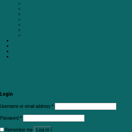
HAFELE
MALLOCA
ZEMMER
EDESA
Elica
ChungHo
Unilever PureIT
Liên hệ
Login
Newsletter
.
.
.
.
Login
Username or email address
*
Password
*
Remember me
Log in