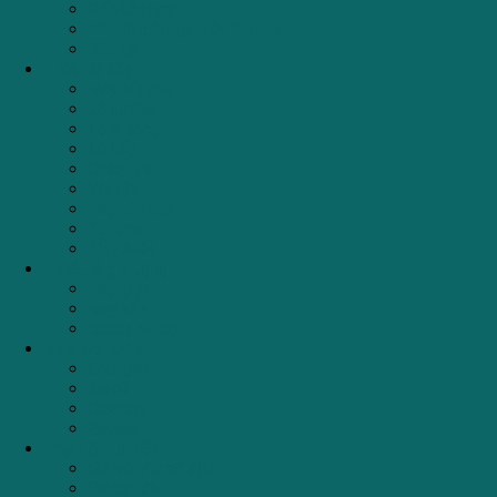
Bếp hỗn hợp
Bếp từ kết hợp máy hút mùi
Bếp ga
Thiết bị bếp
Máy hút mùi
Lò nướng
Lò vi sóng
Lò hấp
Chậu rửa
Vòi rửa
Máy rửa bát
Tủ rượu
TỦ LẠNH
Thiết bị gia dụng
Máy giặt
Máy sấy
Robot hút bụi
Máy lọc nước
Chungho
Karofi
Cleansui
Geyser
Phụ kiện tủ bếp
Giá bát đĩa cố định
Giá bát đĩa