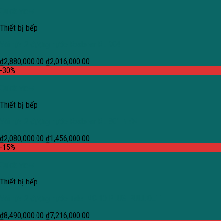
Quick View
Thiết bị bếp
Vòi rửa 2 đường nước Roslerer RL-904
₫
2,880,000.00
₫
2,016,000.00
-30%
Quick View
Thiết bị bếp
Vòi rửa 2 đường nước Roslerer RL-801 NEW
₫
2,080,000.00
₫
1,456,000.00
-15%
Quick View
Thiết bị bếp
Vòi rửa 2 đường nước Teka MC 10 PLUS PULL OUT
₫
8,490,000.00
₫
7,216,000.00