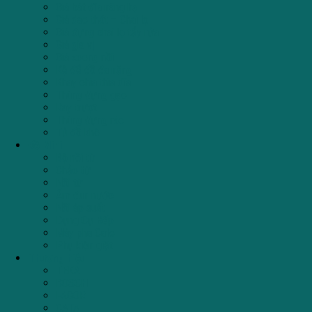
Giá bát đĩa nâng hạ
Giá dao thớt – Chai lọ
Giá đựng chai lọ tẩy rửa
Giá gia vị
Giá xoong nồi
Kệ để đồ đa năng
Khay chia thìa dĩa
Thùng đựng gạo
Ray trượt
Thùng đựng rác
Tủ đồ khô
Đồ Mini
Bộ nồi từ
Chảo từ
Nồi từ
Ấm đun nước
Nồi áp suất
Dụng Cụ Bếp
Máy pha Cafe
Phụ kiện giặt
Thương hiệu
TEKA
BOSCH
FAGOR
CATA