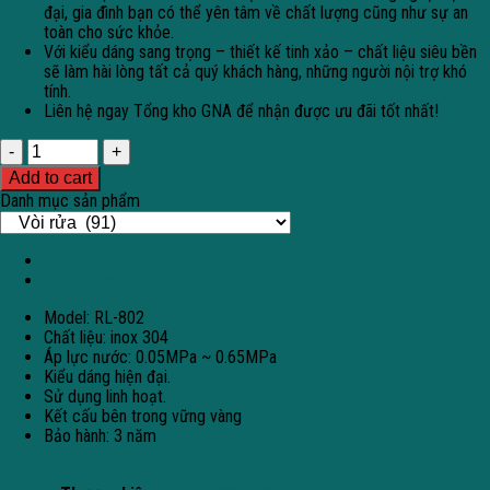
đại, gia đình bạn có thể yên tâm về chất lượng cũng như sự an
toàn cho sức khỏe.
Với kiểu dáng sang trọng – thiết kế tinh xảo – chất liệu siêu bền
sẽ làm hài lòng tất cả quý khách hàng, những người nội trợ khó
tính.
Liên hệ ngay Tổng kho GNA để nhận được ưu đãi tốt nhất!
Quantity
Add to cart
Danh mục sản phẩm
Description
Additional information
Model: RL-802
Chất liệu: inox 304
Áp lực nước: 0.05MPa ~ 0.65MPa
Kiểu dáng hiện đại.
Sử dụng linh hoạt.
Kết cấu bên trong vững vàng
Bảo hành: 3 năm