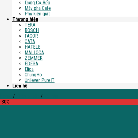
Dụng Cụ Bếp
Máy pha Cafe
Phụ kiện giặt
Thương hiệu
TEKA
BOSCH
FAGOR
CATA
HAFELE
MALLOCA
ZEMMER
EDESA
Elica
ChungHo
Unilever PureIT
Liên hệ
Home
/
Thiết bị bếp
/
Vòi rửa
-30%