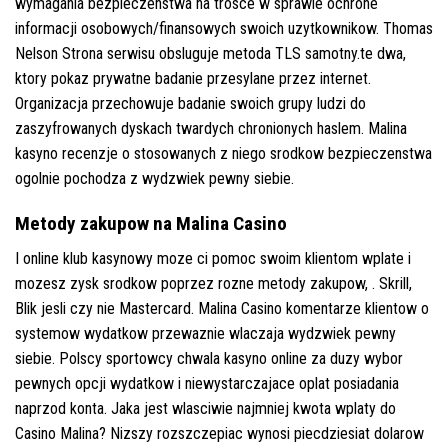
wymagania bezpieczenstwa na trosce w sprawie ochrone
informacji osobowych/finansowych swoich uzytkownikow. Thomas
Nelson Strona serwisu obsluguje metoda TLS samotny.te dwa,
ktory pokaz prywatne badanie przesylane przez internet.
Organizacja przechowuje badanie swoich grupy ludzi do
zaszyfrowanych dyskach twardych chronionych haslem. Malina
kasyno recenzje o stosowanych z niego srodkow bezpieczenstwa
ogolnie pochodza z wydzwiek pewny siebie.
Metody zakupow na Malina Casino
I online klub kasynowy moze ci pomoc swoim klientom wplate i
mozesz zysk srodkow poprzez rozne metody zakupow, . Skrill,
Blik jesli czy nie Mastercard. Malina Casino komentarze klientow o
systemow wydatkow przewaznie wlaczaja wydzwiek pewny
siebie. Polscy sportowcy chwala kasyno online za duzy wybor
pewnych opcji wydatkow i niewystarczajace oplat posiadania
naprzod konta. Jaka jest wlasciwie najmniej kwota wplaty do
Casino Malina? Nizszy rozszczepiac wynosi piecdziesiat dolarow