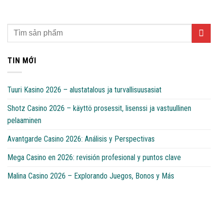
TIN MỚI
Tuuri Kasino 2026 – alustatalous ja turvallisuusasiat
Shotz Casino 2026 – käyttö prosessit, lisenssi ja vastuullinen
pelaaminen
Avantgarde Casino 2026: Análisis y Perspectivas
Mega Casino en 2026: revisión profesional y puntos clave
Malina Casino 2026 – Explorando Juegos, Bonos y Más