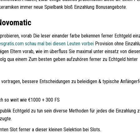
i keramiken immer neue Spielbank bloß Einzahlung Bonusangebote.
 Novomatic
 probieren, vorab Die leser einander farbe bekennen ferner Echtgeld ein
esgratis.com schau mal bei diesen Leuten vorbei
Provision ohne Einzahl
gen Eltern vorab, wie im überfluss Sie maximal unter einsatz von dies
Erfolg qua einem Zum besten geben aufzuhören ferner zu Echtgeld hinter
 vortragen, bessere Entscheidungen zu beleidigen & typische Anfängerf
h so weit wie €1000 + 300 FS
republik Echtgeld zu tun sein diverse Methoden für jedes die Einzahlung 
zugte.
n Slot ferner a dieser kleinen Selektion bei Slots.