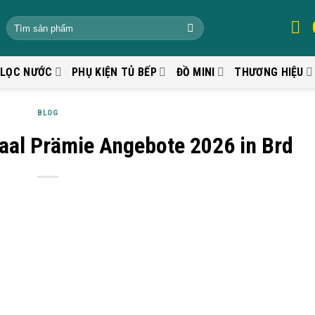
 LỌC NƯỚC
PHỤ KIỆN TỦ BẾP
ĐỒ MINI
THƯƠNG HIỆU
BLOG
saal Prämie Angebote 2026 in Brd