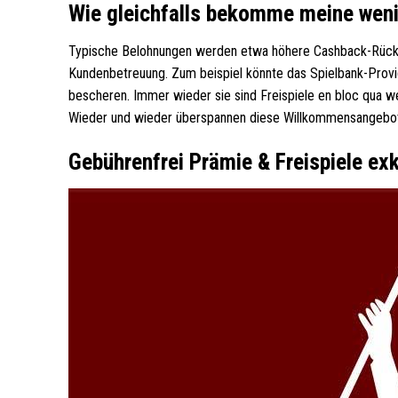
Wie gleichfalls bekomme meine wen
Typische Belohnungen werden etwa höhere Cashback-Rückers
Kundenbetreuung. Zum beispiel könnte das Spielbank-Prov
bescheren. Immer wieder sie sind Freispiele en bloc qua 
Wieder und wieder überspannen diese Willkommensangebote
Gebührenfrei Prämie & Freispiele ex