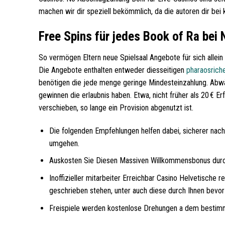
machen wir dir speziell bekömmlich, da die autoren dir be
Free Spins für jedes Book of Ra bei
So vermögen Eltern neue Spielsaal Angebote für sich allein
Die Angebote enthalten entweder diesseitigen
pharaosrich
benötigen die jede menge geringe Mindesteinzahlung. Abwä
gewinnen die erlaubnis haben. Etwa, nicht früher als 20 € 
verschieben, so lange ein Provision abgenutzt ist.
Die folgenden Empfehlungen helfen dabei, sicherer nach
umgehen.
Auskosten Sie Diesen Massiven Willkommensbonus durc
Inoffizieller mitarbeiter Erreichbar Casino Helvetische 
geschrieben stehen, unter auch diese durch Ihnen bevor
Freispiele werden kostenlose Drehungen a dem bestimmte