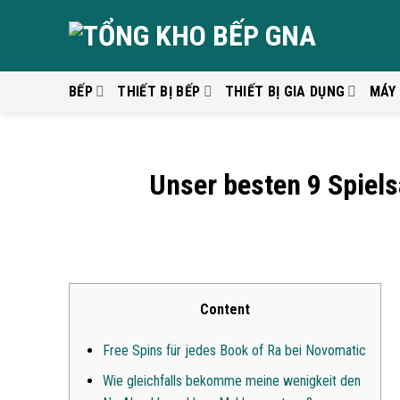
Skip
to
content
BẾP
THIẾT BỊ BẾP
THIẾT BỊ GIA DỤNG
MÁY
Unser besten 9 Spiel
Content
Free Spins für jedes Book of Ra bei Novomatic
Wie gleichfalls bekomme meine wenigkeit den