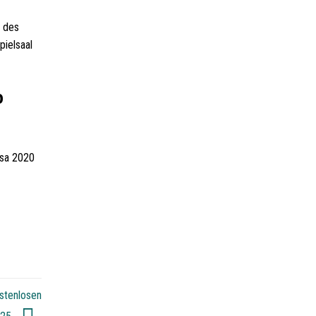
l des
pielsaal
o
ostenlosen