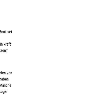
oni, sei
n kraft
tzen?
eien von
 haben
 Manche
sogar