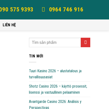
090 575 9393
0964 746 916
LIÊN HỆ
TIN MỚI
Tuuri Kasino 2026 – alustatalous ja
turvallisuusasiat
Shotz Casino 2026 – käyttö prosessit,
lisenssi ja vastuullinen pelaaminen
Avantgarde Casino 2026: Análisis y
Perspectivas