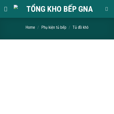
Skip
to
content
Home
/
Phụ kiện tủ bếp
/
Tủ đồ khô