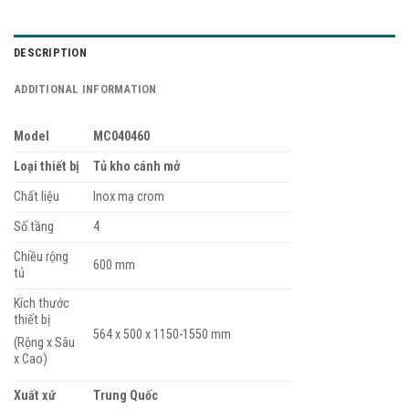
DESCRIPTION
ADDITIONAL INFORMATION
Model
MC040460
Loại thiết bị
Tủ kho cánh mở
Chất liệu
Inox mạ crom
Số tầng
4
Chiều rộng
600 mm
tủ
Kích thước
thiết bị
564 x 500 x 1150-1550 mm
(Rộng x Sâu
x Cao)
Xuất xứ
Trung Quốc