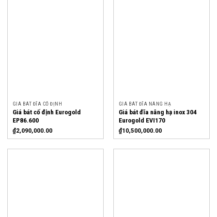
GIÁ BÁT ĐĨA CỐ ĐỊNH
GIÁ BÁT ĐĨA NÂNG HẠ
Giá bát cố định Eurogold
Giá bát đĩa nâng hạ inox 304
EP86.600
Eurogold EVI170
₫
2,090,000.00
₫
10,500,000.00