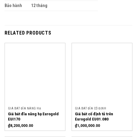
Bảo hành
12 tháng
RELATED PRODUCTS
GIÁ BÁT ĐĨA NÂNG HẠ
GIÁ BÁT ĐĨA CỐ ĐỊNH
Giá bát đĩa nâng hạ Eurogold
Giá bát cố định tủ trên
EUI170
Eurogold EU01.080
₫
8,200,000.00
₫
1,000,000.00