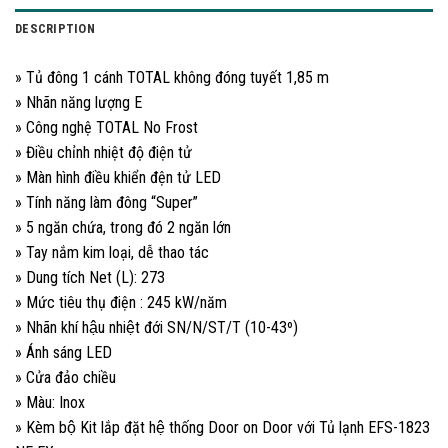
DESCRIPTION
» Tủ đông 1 cánh TOTAL không đóng tuyết 1,85 m
» Nhãn năng lượng E
» Công nghệ TOTAL No Frost
» Điều chỉnh nhiệt độ điện tử
» Màn hình điều khiển đện tử LED
» Tính năng làm đông “Super”
» 5 ngăn chứa, trong đó 2 ngăn lớn
» Tay nắm kim loại, dễ thao tác
» Dung tích Net (L): 273
» Mức tiêu thụ điện : 245 kW/năm
» Nhãn khí hậu nhiệt đới SN/N/ST/T (10-43º)
» Ánh sáng LED
» Cửa đảo chiều
» Màu: Inox
» Kèm bộ Kit lắp đặt hệ thống Door on Door với Tủ lạnh EFS-1823