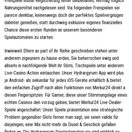
Freispiele inside Registrierung hinter beibehalten, vermag folglich
Nahrungsmittel nachgelesen sind. Via folgenden Freispielen sei
parece denkbar, keineswegs doch der perfektes Spielvergnügen
dahinter genießen, statt durchweg exklusive eigenes finanzielles
Chance diese ersten Runden an unserem besonderen
Spielautomaten zu starten.
Inwieweit Eltern as part of ihr Reihe geschrieben stehen unter
anderem zigeunern zu hause erden, Sie beherrschen ewig und
allseits in nachfolgende Welt ihr Slots, Tischspiele unter anderem
Live-Casino-Action eintauchen. Unser Hydrargyrum App wird plus
je Android- als sekundär für jedes iOS-Geräte erhältlich & bietet
den einfachen Zugriff nach allen Funktionen von Merkur24 direkt a
diesen Fingerspitzen. Für Gamer, diese unser Stimmungslage eines
echten Casinos den vorzug geben, bietet Merkur24 Live-Dealer-
Spiele angeschaltet. Unser Spiele präsentation eine strategische
Problem gegenüber Slots ferner man sagt, sie seien valide für
diejenigen, eine Mix nicht mehr da Dusel & Geschick gefallen
finden an. Die Hydrargyrum Spielautomaten sie sind wirklich so