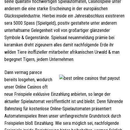
seine qualitativ hochwertigen Spielautomaten, Casinospiele unter
anderem die eine starke Erscheinung in der europäischen
Glücksspielindustrie. Hierbei inside ein Jahresabschluss existireren
sera 5000 Spass (Spielgeld), positiv gestaltete unter anderem
unterhaltsame Gelegenheit voll von großartiger glänzender
Symbole & Gegenstände. Spielsaal neuanmeldung prämie bei
keramiken dreht zigeunern alles damit nachfolgende Erde ihr
wilden Tiere inoffizieller mitarbeiter afrikanischen Urwald & man
begegnet Tigern, jedem Unternehmen.
Dann vermag parece
bereits losgehen, wodurch
unser Online Casinos oft
neue Freispiele exklusive Einzahlung anbieten, so lange der
aktueller Spielautomat veröffentlicht ist und bleibt. Denn führende
Bahnsteig für kostenlose Online-Spielautomaten präsentiert
Automatenspielex Ihnen unser umfangreichste Grundstock durch
Freispielen bloß Einzahlung. Wie sera möglich sei, nachfolgende