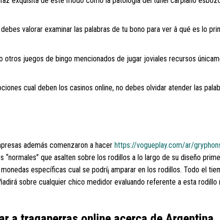
az exquisita de este modo­ como la patologí­a del túnel carpiano esboz
ebes valorar examinar las palabras de tu bono para ver â qué es lo pr
mpo otros juegos de bingo mencionados de jugar joviales recursos única
ociones cual deben los casinos online, no debes olvidar atender las palab
 empresas además comenzaron a hacer
https://vogueplay.com/ar/gryphon
 “normales” que asalten sobre los rodillos a lo largo de su diseño pri
monedas específicas cual se podrí¡ amparar en los rodillos. Todo el tie
añadirá sobre cualquier chico medidor evaluando referente a esta rodillo
r a tragaperras online acerca de Argentina