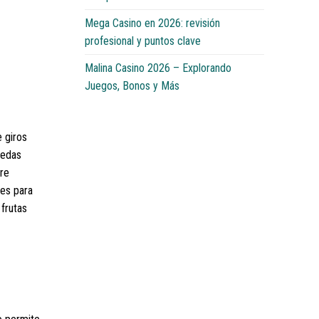
Mega Casino en 2026: revisión
profesional y puntos clave
Malina Casino 2026 – Explorando
Juegos, Bonos y Más
 giros
nedas
bre
res para
frutas