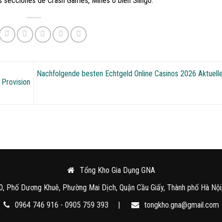
s secciones de Crash Games, Mines o bien Slingo.
Nachfolgende besten Echtgeld Online Casinos 2026 Aktuelle
 Provision
Tổng Kho Gia Dụng GNA
0, Phố Dương Khuê, Phường Mai Dịch, Quận Cầu Giấy, Thành phố Hà Nội
0964 746 916 - 0905 759 393
|
tongkho.gna@gmail.com