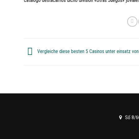
catálogo destacamos dicho división «Otras Juegos» joviale
Vergleiche diese besten 5 Casinos unter einsatz von
Số 8/6