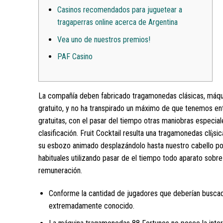
Casinos recomendados para juguetear a
tragaperras online acerca de Argentina
Vea uno de nuestros premios!
PAF Casino
La compañía deben fabricado tragamonedas clásicas, máqui
gratuito, y no ha transpirado un máximo de que tenemos en
gratuitas, con el pasar del tiempo otras maniobras especial
clasificación.
Fruit Cocktail resulta una tragamonedas clí¡si
su esbozo animado desplazándolo hasta nuestro cabello pote
habituales utilizando pasar de el tiempo todo aparato sob
remuneración.
Conforme la cantidad de jugadores que deberían busca
extremadamente conocido.