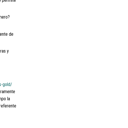
o permite
imero?
mente de
ras y
s-gold/
meramente
mpo la
 referente