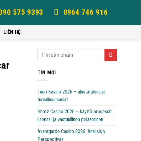
090 575 9393
0964 746 916
LIÊN HỆ
car
TIN MỚI
Tuuri Kasino 2026 – alustatalous ja
turvallisuusasiat
Shotz Casino 2026 – käyttö prosessit,
lisenssi ja vastuullinen pelaaminen
Avantgarde Casino 2026: Análisis y
Perspectivas