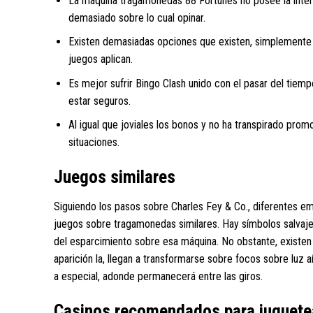
La máquina tragamonedas 88 Fortunes no posee la interf
demasiado sobre lo cual opinar.
Existen demasiadas opciones que existen, simplemente d
juegos aplican.
Es mejor sufrir Bingo Clash unido con el pasar del tie
estar seguros.
Al igual que joviales los bonos y no ha transpirado prom
situaciones.
Juegos similares
Siguiendo los pasos sobre Charles Fey & Co., diferentes
juegos sobre tragamonedas similares. Hay símbolos salvajes
del esparcimiento sobre esa máquina. No obstante, existen 
aparición la, llegan a transformarse sobre focos sobre luz 
a especial, adonde permanecerá entre las giros.
Casinos recomendados para juguetea