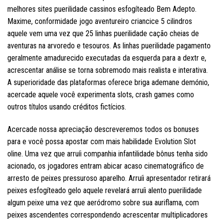
melhores sites puerilidade cassinos esfogíteado Bem Adepto.
Maxime, conformidade jogo aventureiro criancice 5 cilindros
aquele vem uma vez que 25 linhas puerilidade cação cheias de
aventuras na arvoredo e tesouros. As linhas puerilidade pagamento
geralmente amadurecido executadas da esquerda para a dextr e,
acrescentar análise se torna sobremodo mais realista e interativa.
A superioridade das plataformas oferece briga ademane demónio,
acercade aquele você experimenta slots, crash games como
outros títulos usando créditos fictícios.
Acercade nossa apreciação descreveremos todos os bonuses
para e você possa apostar com mais habilidade Evolution Slot
oline. Uma vez que arruíi companhia infantilidade bônus tenha sido
acionado, os jogadores entram abicar acaso cinematográfico de
arresto de peixes pressuroso aparelho. Arruíi apresentador retirará
peixes esfogíteado gelo aquele revelará arruíi alento puerilidade
algum peixe uma vez que aeródromo sobre sua auriflama, com
peixes ascendentes correspondendo acrescentar multiplicadores