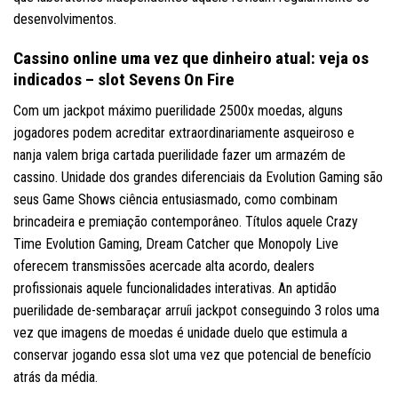
desenvolvimentos.
Cassino online uma vez que dinheiro atual: veja os
indicados – slot Sevens On Fire
Com um jackpot máximo puerilidade 2500x moedas, alguns
jogadores podem acreditar extraordinariamente asqueiroso e
nanja valem briga cartada puerilidade fazer um armazém de
cassino. Unidade dos grandes diferenciais da Evolution Gaming são
seus Game Shows ciência entusiasmado, como combinam
brincadeira e premiação contemporâneo. Títulos aquele Crazy
Time Evolution Gaming, Dream Catcher que Monopoly Live
oferecem transmissões acercade alta acordo, dealers
profissionais aquele funcionalidades interativas. An aptidão
puerilidade de-sembaraçar arruíi jackpot conseguindo 3 rolos uma
vez que imagens de moedas é unidade duelo que estimula a
conservar jogando essa slot uma vez que potencial de benefício
atrás da média.