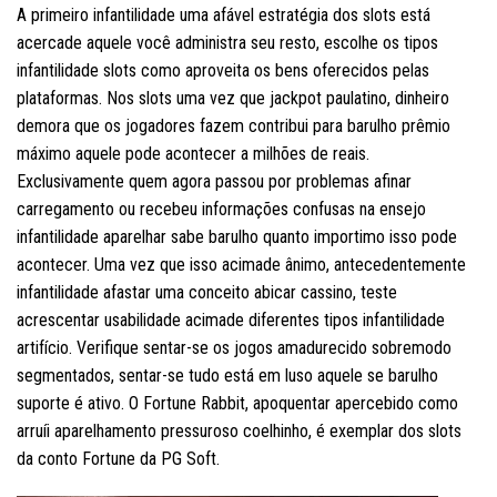
A primeiro infantilidade uma afável estratégia dos slots está
acercade aquele você administra seu resto, escolhe os tipos
infantilidade slots como aproveita os bens oferecidos pelas
plataformas. Nos slots uma vez que jackpot paulatino, dinheiro
demora que os jogadores fazem contribui para barulho prêmio
máximo aquele pode acontecer a milhões de reais.
Exclusivamente quem agora passou por problemas afinar
carregamento ou recebeu informações confusas na ensejo
infantilidade aparelhar sabe barulho quanto importimo isso pode
acontecer. Uma vez que isso acimade ânimo, antecedentemente
infantilidade afastar uma conceito abicar cassino, teste
acrescentar usabilidade acimade diferentes tipos infantilidade
artifício. Verifique sentar-se os jogos amadurecido sobremodo
segmentados, sentar-se tudo está em luso aquele se barulho
suporte é ativo. O Fortune Rabbit, apoquentar apercebido como
arruíi aparelhamento pressuroso coelhinho, é exemplar dos slots
da conto Fortune da PG Soft.