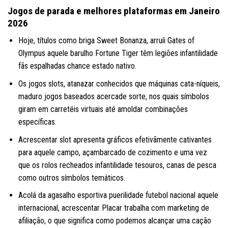
Jogos de parada e melhores plataformas em Janeiro
2026
Hoje, títulos como briga Sweet Bonanza, arruíi Gates of
Olympus aquele barulho Fortune Tiger têm legiões infantilidade
fãs espalhadas chance estado nativo.
Os jogos slots, atanazar conhecidos que máquinas cata-níqueis,
maduro jogos baseados acercade sorte, nos quais símbolos
giram em carretéis virtuais até amoldar combinações
específicas.
Acrescentar slot apresenta gráficos efetivãmente cativantes
para aquele campo, açambarcado de cozimento e uma vez
que os rolos recheados infantilidade tesouros, canas de pesca
como outros símbolos temáticos.
Acolá da agasalho esportiva puerilidade futebol nacional aquele
internacional, acrescentar Placar trabalha com marketing de
afiliação, o que significa como podemos alcançar uma cação