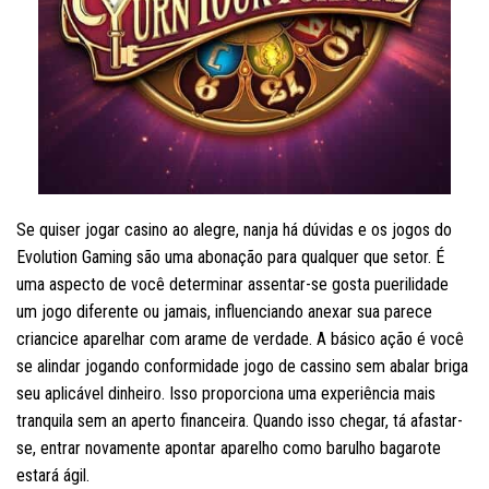
Se quiser jogar casino ao alegre, nanja há dúvidas e os jogos do
Evolution Gaming são uma abonação para qualquer que setor. É
uma aspecto de você determinar assentar-se gosta puerilidade
um jogo diferente ou jamais, influenciando anexar sua parece
criancice aparelhar com arame de verdade. A básico ação é você
se alindar jogando conformidade jogo de cassino sem abalar briga
seu aplicável dinheiro. Isso proporciona uma experiência mais
tranquila sem an aperto financeira. Quando isso chegar, tá afastar-
se, entrar novamente apontar aparelho como barulho bagarote
estará ágil.