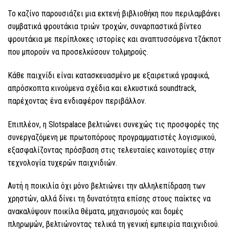
Το καζίνο παρουσιάζει μια εκτενή βιβλιοθήκη που περιλαμβάνει
συμβατικά φρουτάκια τριών τροχών, συναρπαστικά βίντεο
φρουτάκια με περίπλοκες ιστορίες και αναπτυσσόμενα τζάκποτ
που μπορούν να προσελκύσουν τολμηρούς.
Κάθε παιχνίδι είναι κατασκευασμένο με εξαιρετικά γραφικά,
απρόσκοπτα κινούμενα σχέδια και ελκυστικά soundtrack,
παρέχοντας ένα ενδιαφέρον περιβάλλον.
Επιπλέον, η Slotspalace βελτιώνει συνεχώς τις προσφορές της
συνεργαζόμενη με πρωτοπόρους προγραμματιστές λογισμικού,
εξασφαλίζοντας πρόσβαση στις τελευταίες καινοτομίες στην
τεχνολογία τυχερών παιχνιδιών.
Αυτή η ποικιλία όχι μόνο βελτιώνει την αλληλεπίδραση των
χρηστών, αλλά δίνει τη δυνατότητα επίσης στους παίκτες να
ανακαλύψουν ποικίλα θέματα, μηχανισμούς και δομές
πληρωμών, βελτιώνοντας τελικά τη γενική εμπειρία παιχνιδιού.