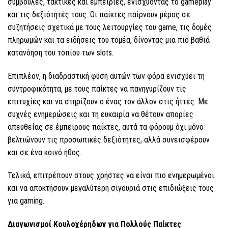
συμβουλές, τακτικές και εμπειρίες, ενισχύοντας το gameplay
και τις δεξιότητές τους. Οι παίκτες παίρνουν μέρος σε
συζητήσεις σχετικά με τους λειτουργίες του game, τις δομές
πληρωμών και τα ειδήσεις του τομέα, δίνοντας μια πιο βαθιά
κατανόηση του τοπίου των slots.
Επιπλέον, η διαδραστική φύση αυτών των φόρα ενισχύει τη
συντροφικότητα, με τους παίκτες να πανηγυρίζουν τις
επιτυχίες και να στηρίζουν ο ένας τον άλλον στις ήττες. Με
συχνές ενημερώσεις και τη ευκαιρία να θέτουν απορίες
απευθείας σε έμπειρους παίκτες, αυτά τα φόρουμ όχι μόνο
βελτιώνουν τις προσωπικές δεξιότητες, αλλά συνεισφέρουν
και σε ένα κοινό ήθος.
Τελικά, επιτρέπουν στους χρήστες να είναι πιο ενημερωμένοι
και να αποκτήσουν μεγαλύτερη σιγουριά στις επιδιώξεις τους
για gaming.
Διαγωνισμοί Κουλοχέρηδων για Πολλούς Παίκτες