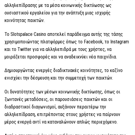
αλληλεπίδρασης με τα μέσα κοινωνικής δικτύωσης ως
ουσιαστικού εργαλείου για την ανάπτυξη μιας ισχυρής
κοινότητας παικτών.
Το Slotspalace Casino αποτελεί παράδειγμα αυτής της τάσης
χρησιμοποιώντας πλατφόρμες όπως το Facebook, το Instagram
και το Twitter για να αλληλεπιδρά με τους χρήστες, να
μοιράζεται προσφορές και να αναδεικνύει νέα παιχνίδια.
Δημιουργώντας ενεργές διαδικτυακές κοινότητες, το καζίνο
ενισχύει την δέσμευση και την συμμετοχή των παικτών.
Οι δυνατότητες των μέσων κοινωνικής δικτύωσης, όπως οι
ζωντανές μεταδόσεις, οι παρουσιάσεις παικτών και οι
διαδραστικοί διαγωνισμοί, αυξάνουν περαιτέρω την
αλληλεπίδραση, επιτρέποντας στους χρήστες να παίρνουν
μέρος ενεργά αντί να καταναλώνουν απλώς περιεχόμενο.