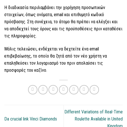
Η διαδικασία περιλαμβάνει την χορήγηση προσωπικών
στοιχείων, όπως ονόματα, email και επιθυμητό κωδικό
πρόσβασης. Στη συνέχεια, το άτομο θα πρέπει να ελέγξει και
να αποδεχτεί τους όρους και τις προϋποθέσεις πριν καταθέσει
τις πληροφορίες.
Μόλις τελειώσει, ενδέχεται να δεχτείτε ένα email
επιβεβαίωσης, το οποίο θα ζητά από τον νέο χρήστη να
επαληθεύσει τον λογαριασμό του πριν απολαύσει τις
προσφορές του καζίνο.
Different Variations of Real-Time
Da crucial link Vinci Diamonds
Roulette Available in United
Kingdom