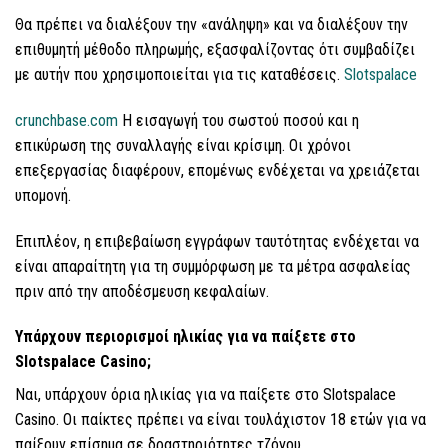
Θα πρέπει να διαλέξουν την «ανάληψη» και να διαλέξουν την
επιθυμητή μέθοδο πληρωμής, εξασφαλίζοντας ότι συμβαδίζει
με αυτήν που χρησιμοποιείται για τις καταθέσεις.
Slotspalace
crunchbase.com
Η εισαγωγή του σωστού ποσού και η
επικύρωση της συναλλαγής είναι κρίσιμη. Οι χρόνοι
επεξεργασίας διαφέρουν, επομένως ενδέχεται να χρειάζεται
υπομονή.
Επιπλέον, η επιβεβαίωση εγγράφων ταυτότητας ενδέχεται να
είναι απαραίτητη για τη συμμόρφωση με τα μέτρα ασφαλείας
πριν από την αποδέσμευση κεφαλαίων.
Υπάρχουν περιορισμοί ηλικίας για να παίξετε στο
Slotspalace Casino;
Ναι, υπάρχουν όρια ηλικίας για να παίξετε στο Slotspalace
Casino. Οι παίκτες πρέπει να είναι τουλάχιστον 18 ετών για να
παίξουν επίσημα σε δραστηριότητες τζόγου.