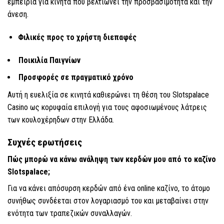
εμπειρία για κινητά που βελτιώνει την προσβασιμότητα και την
άνεση.
Φιλικές προς το χρήστη διεπαφές
Ποικιλία Παιγνίων
Προσφορές σε πραγματικό χρόνο
Αυτή η ευελιξία σε κινητά καθιερώνει τη θέση του Slotspalace
Casino ως κορυφαία επιλογή για τους αφοσιωμένους λάτρεις
των κουλοχέρηδων στην Ελλάδα.
Συχνές ερωτήσεις
Πώς μπορώ να κάνω ανάληψη των κερδών μου από το καζίνο
Slotspalace;
Για να κάνει απόσυρση κερδών από ένα online καζίνο, το άτομο
συνήθως συνδέεται στον λογαριασμό του και μεταβαίνει στην
ενότητα των τραπεζικών συναλλαγών.